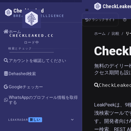
CheckLeake
CheckLeaked
BREACH INTELLIGENCE
クラシックサイト
ホーム
ホーム
/
比較
/
リ
CHECKLEAKED.CC
ロード中
Check
検索とチェック
アカウントを確認してください
無料のデイリー
クセス期間も設
Dehashed検索
CheckLea
Googleチェッカー
WhatsAppのプロフィール情報を取得
する
LeakPeek
洩検索ツールです
新しい
LEAKRADAR
す。開発者向けA
ー検索、REST