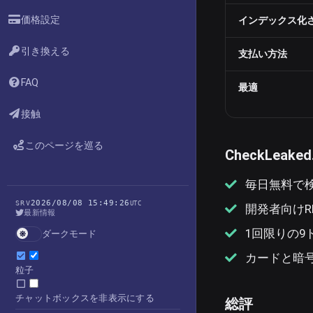
価格設定
インデックス化
引き換える
支払い方法
FAQ
最適
接触
このページを巡る
CheckLeak
毎日無料で検
2026/08/08 15:49:26
SRV
UTC
開発者向けRES
最新情報
1回限りの
ダークモード
カードと暗
粒子
チャットボックスを非表示にする
総評