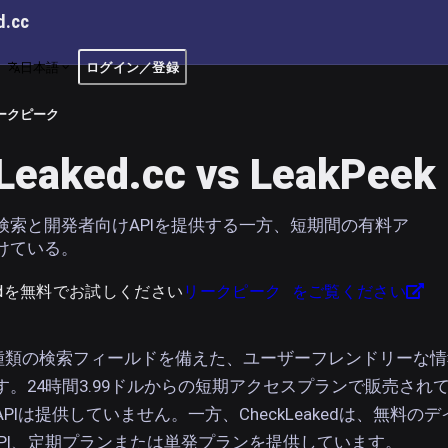
d.cc
日本語
ログイン／登録
ークピーク
Leaked.cc vs LeakPeek
検索と開発者向けAPIを提供する一方、短期間の有料ア
けている。
kedを無料でお試しください
リークピーク をご覧ください
は、9種類の検索フィールドを備えた、ユーザーフレンドリーな
。24時間3.99ドルからの短期アクセスプランで販売され
PIは提供していません。一方、CheckLeakedは、無料のデ
 API、定期プランまたは単発プランを提供しています。