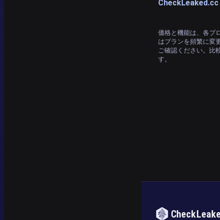
CheckLeaked.
価格と機能は、各プロ
はプランを頻繁に変
ご確認ください。比
す。
CheckLeak