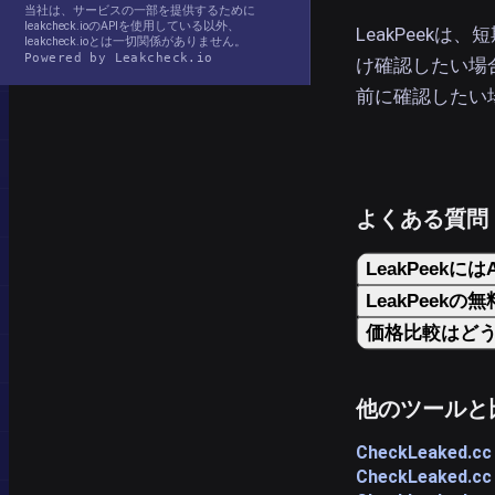
当社は、サービスの一部を提供するために
leakcheck.ioのAPIを使用している以外、
LeakPeek
leakcheck.ioとは一切関係がありません。
Powered by Leakcheck.io
け確認したい場
前に確認したい場
よくある質問
LeakPeekに
LeakPeek
価格比較はど
他のツールと
CheckLeaked.cc
CheckLeaked.cc