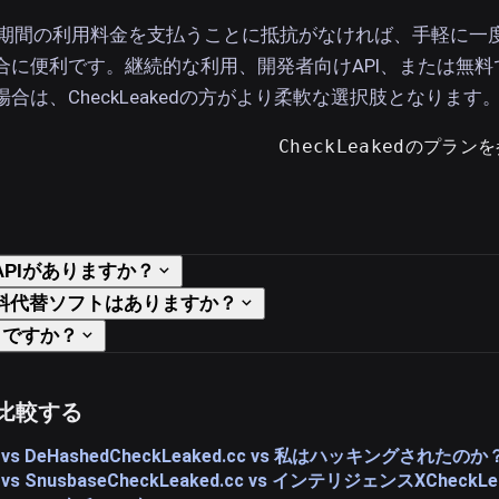
は、短期間の利用料金を支払うことに抵抗がなければ、手軽に一
合に便利です。継続的な利用、開発者向けAPI、または無料
合は、CheckLeakedの方がより柔軟な選択肢となります
CheckLeakedのプラン
はAPIがありますか？
の無料代替ソフトはありますか？
うですか？
比較する
 vs DeHashed
CheckLeaked.cc vs 私はハッキングされたのか
 vs Snusbase
CheckLeaked.cc vs インテリジェンスX
CheckL