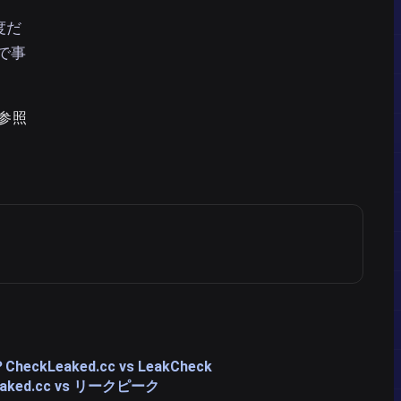
度だ
で事
。
を参照
？
CheckLeaked.cc vs LeakCheck
eaked.cc vs リークピーク