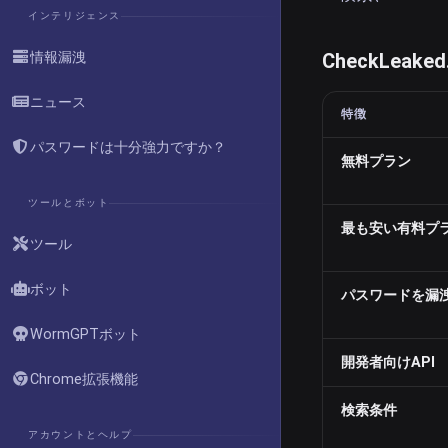
インテリジェンス
情報漏洩
CheckLeake
ニュース
特徴
パスワードは十分強力ですか？
無料プラン
ツールとボット
最も安い有料プ
ツール
ボット
パスワードを漏
WormGPTボット
開発者向けAPI
Chrome拡張機能
検索条件
アカウントとヘルプ