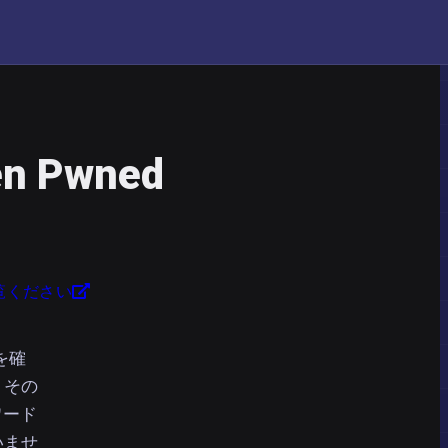
en Pwned
覧ください
を確
。その
ワード
いませ