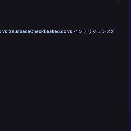
c vs Snusbase
CheckLeaked.cc vs インテリジェンスX