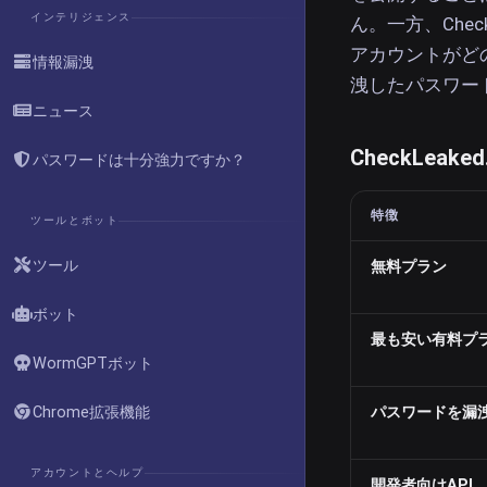
インテリジェンス
ん。一方、Che
アカウントがど
情報漏洩
洩したパスワー
ニュース
CheckLea
パスワードは十分強力ですか？
特徴
ツールとボット
ツール
無料プラン
ボット
最も安い有料プ
WormGPTボット
Chrome拡張機能
パスワードを漏
アカウントとヘルプ
開発者向けAPI