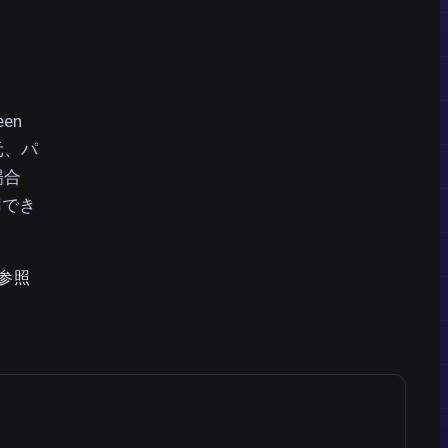
en
元、パ
場合
用でき
を参照