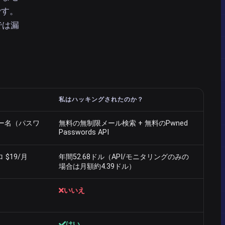
です。
では漏
私はハッキングされたのか？
ー名（パスワ
無料の無制限メール検索 + 無料のPwned
Passwords API
 $19/月
年間52.68ドル（API/モニタリングのみの
場合は月額約4.39ドル）
いいえ
はい