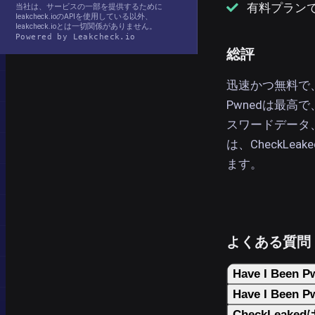
有料プラン
当社は、サービスの一部を提供するために
leakcheck.ioのAPIを使用している以外、
leakcheck.ioとは一切関係がありません。
Powered by Leakcheck.io
総評
迅速かつ無料で、
Pwnedは最
スワードデータ
は、CheckL
ます。
よくある質問
Have I Be
Have I B
CheckLeak