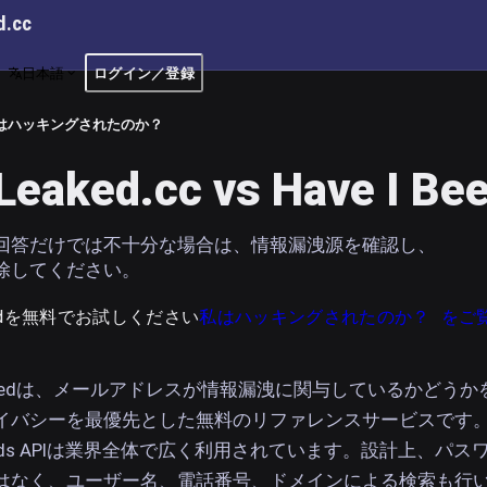
d.cc
日本語
ログイン／登録
はハッキングされたのか？
Leaked.cc vs Have I Be
回答だけでは不十分な場合は、情報漏洩源を確認し、
除してください。
kedを無料でお試しください
私はハッキングされたのか？ をご
en Pwnedは、メールアドレスが情報漏洩に関与しているかどうか
イバシーを最優先とした無料のリファレンスサービスです
swords APIは業界全体で広く利用されています。設計上、パス
はなく、ユーザー名、電話番号、ドメインによる検索も行