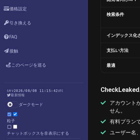
価格設定
検索条件
引き換える
インデックス化
FAQ
支払い方法
接触
このページを巡る
最適
CheckLeak
2026/08/08 11:15:42
SRV
UTC
最新情報
アカウント
ダークモード
せん。
有料プラン
粒子
ユーザー名
チャットボックスを非表示にする