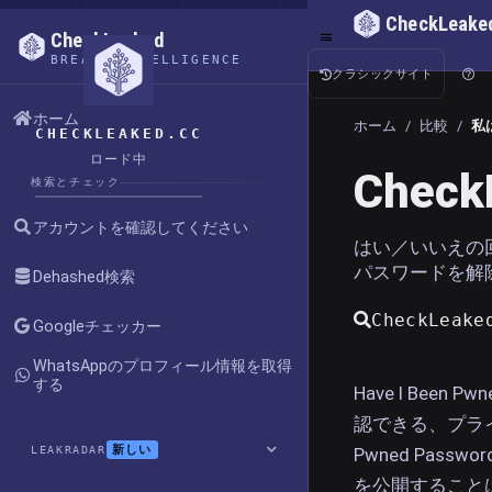
CheckLeake
CheckLeaked
BREACH INTELLIGENCE
クラシックサイト
ホーム
ホーム
/
比較
/
私
CHECKLEAKED.CC
ロード中
Check
検索とチェック
アカウントを確認してください
はい／いいえの
パスワードを解
Dehashed検索
CheckLea
Googleチェッカー
WhatsAppのプロフィール情報を取得
する
Have I Be
認できる、プラ
新しい
LEAKRADAR
Pwned Pas
を公開すること