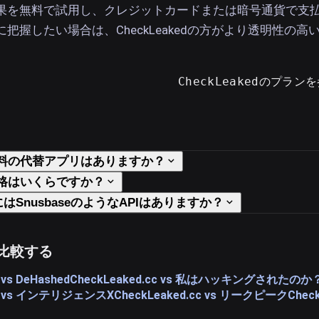
果を無料で試用し、クレジットカードまたは暗号通貨で支
把握したい場合は、CheckLeakedの方がより透明性の高
CheckLeakedのプラン
の無料の代替アプリはありますか？
の価格はいくらですか？
edにはSnusbaseのようなAPIはありますか？
比較する
 vs DeHashed
CheckLeaked.cc vs 私はハッキングされたのか
.cc vs インテリジェンスX
CheckLeaked.cc vs リークピーク
Chec