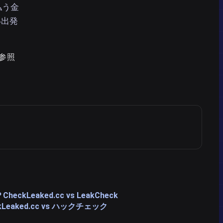
払う金
い出発
を参照
？
CheckLeaked.cc vs LeakCheck
kLeaked.cc vs ハックチェック