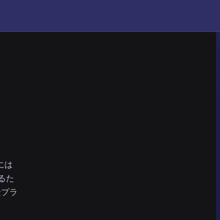
には
るた
金プラ