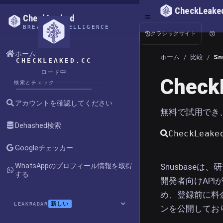
CheckLeake
CheckLeaked
BREACH INTELLIGENCE
クラシックサイト
ホーム
ホーム
/
比較
/
Sn
CHECKLEAKED.CC
ロード中
Check
検索とチェック
アカウントを確認してください
無料で試用でき
Dehashed検索
CheckLea
Googleチェッカー
Snusbase
WhatsAppのプロフィール情報を取得
する
開発者向けAP
め、登録前に料金
新しい
LEAKRADAR
ンを公開してお