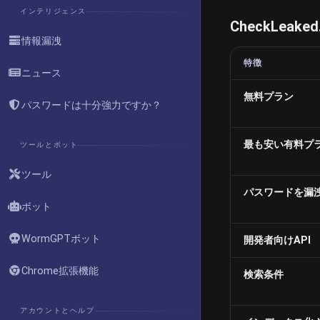
インテリジェンス
CheckLeaked.
情報漏洩
特徴
ニュース
無料プラン
パスワードは十分強力ですか？
最も安い有料プ
ツールとボット
ツール
パスワードを漏
ボット
WormGPTボット
開発者向けAPI
Chrome拡張機能
検索条件
アカウントとヘルプ