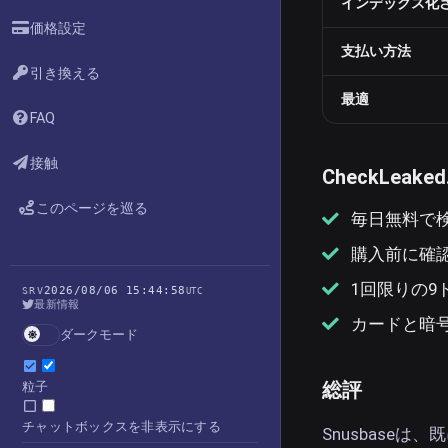
インデックス化
価格設定
支払い方法
引き換える
最適
FAQ
接触
CheckLeak
このページを巡る
毎日無料で検
購入前に確
1回限りの9
2026/08/06 15:44:58
SRV
UTC
最新情報
カードと暗
ダークモード
総評
粒子
チャットボックスを非表示にする
Snusbase