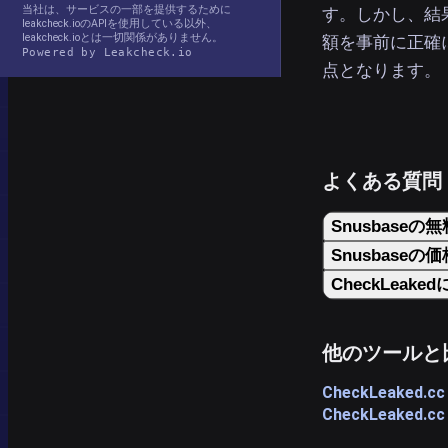
当社は、サービスの一部を提供するために
す。しかし、結
leakcheck.ioのAPIを使用している以外、
leakcheck.ioとは一切関係がありません。
額を事前に正確に
Powered by Leakcheck.io
点となります。
よくある質問
Snusbase
Snusbase
CheckLeak
他のツールと
CheckLeaked.cc
CheckLeaked