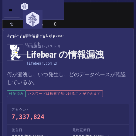
クラシックサイト
ホーム
/
情報漏洩
/
Lifebear
CHECKLEAKED.CC
ロード中
情報漏洩レジストリ
Lifebear の情報漏洩
lifebear.com
何が漏洩し、いつ発生し、どのデータベースが確認
しているか。
検証済み
パスワードは検索で見つけることができます
アカウント
7,337,824
侵害日
最終更新日