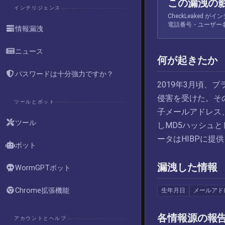
この漏洩の
インテリジェンス
CheckLeaked
電話番号・ユーザー
情報漏洩
ニュース
何が起きたか
パスワードは十分強力ですか？
2019年3月頃、ブ
侵害を受けた。そ
ツールとボット
子メールアドレス
ツール
しMD5ハッシュと
ータはHIBPに提供さ
ボット
漏洩した情報
WormGPTボット
Chrome拡張機能
生年月日
メールアド
各情報源の報
アカウントとヘルプ