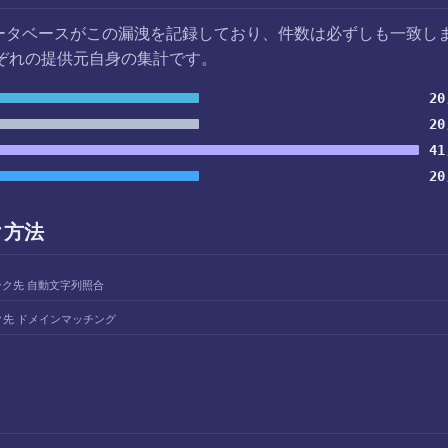
データベースがこの漏洩を記録しており、件数は必ずしも一致し
ぞれの提供元自身の集計です。
20
20
41
20
ク方法
ンク先 自動文字列照合
ク先 ドメインマッチング