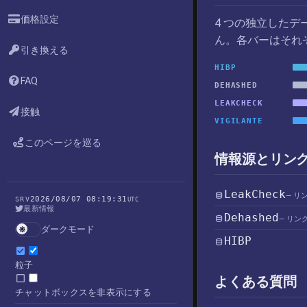
価格設定
4 つの独立した
ん。各バーはそれ
引き換える
HIBP
FAQ
DEHASHED
LEAKCHECK
接触
VIGILANTE
このページを巡る
情報源とリン
LeakCheck
— リ
2026/08/07 08:19:31
SRV
UTC
最新情報
Dehashed
— リン
ダークモード
HIBP
粒子
よくある質問
チャットボックスを非表示にする