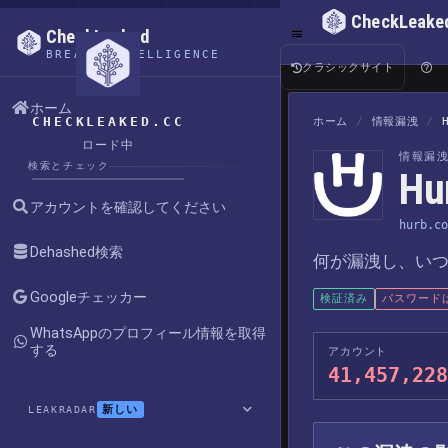
CheckLeake
CheckLeaked
BREACH INTELLIGENCE
クラシックサイト
ホーム
CHECKLEAKED.CC
ホーム
/
情報漏洩
/
ロード中
情報漏
検索とチェック
H
アカウントを確認してください
hurb.co
Dehashed検索
何が漏洩し、い
Googleチェッカー
検証済み
パスワード
WhatsAppのプロフィール情報を取得
する
アカウント
41,457,228
新しい
LEAKRADAR