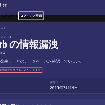
d.cc
日本語
ログイン／登録
Hurb
洩レジストリ
urb の情報漏洩
m
つ発生し、どのデータベースが確認しているか。
は検索で見つけることができます
侵害日
2019年3月14日