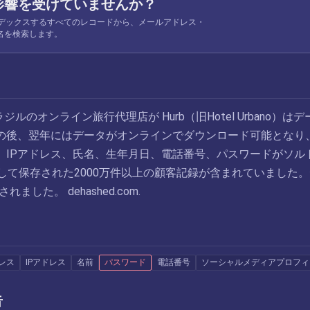
影響を受けていませんか？
 がインデックスするすべてのレコードから、メールアドレス・
名を検索します。
ラジルのオンライン旅行代理店が Hurb（旧Hotel Urbano）はデ
の後、翌年にはデータがオンラインでダウンロード可能となり
、IPアドレス、氏名、生年月日、電話番号、パスワードがソル
して保存された2000万件以上の顧客記録が含まれていました
れました。 dehashed.com.
レス
IPアドレス
名前
パスワード
電話番号
ソーシャルメディアプロフィ
告