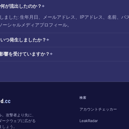
洩で何が流出したのか？
発覚しました: 生年月日、メールアドレス、IPアドレス、名前、パ
ソーシャルメディアプロフィール。
洩はいつ発生しましたか？
の影響を受けていますか？
検索
ed
.cc
アカウントチェッカー
ル。攻撃者より先に、
LeakRadar
ダークウェブに広がる
ましょう。