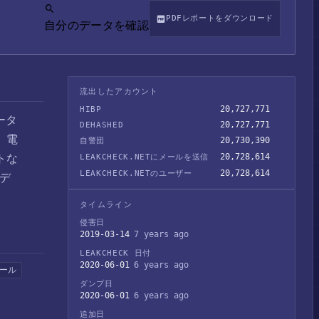
PDFレポートをダウンロード
自分のデータを確認
流出したアカウント
20,727,771
HIBP
ータ
20,727,771
DEHASHED
、電
20,730,390
自警団
トな
20,728,614
LEAKCHECK.NETにメールを送信
20,728,614
LEAKCHECK.NETのユーザー
。デ
タイムライン
侵害日
2019-03-14
7 years ago
LEAKCHECK 日付
2020-06-01
6 years ago
ール
ダンプ日
2020-06-01
6 years ago
追加日