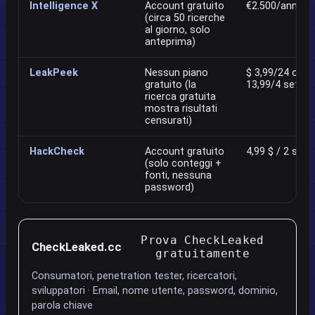
Intelligence X
Account gratuito
€2.500/anno (s
(circa 50 ricerche
al giorno, solo
anteprima)
LeakPeek
Nessun piano
$ 3,99/24 ore · 
gratuito (la
13,99/4 setti
ricerca gratuita
mostra risultati
censurati)
HackCheck
Account gratuito
4,99 $ / 2 sett
(solo conteggi +
fonti, nessuna
password)
Prova CheckLeaked
CheckLeaked.cc
gratuitamente
Consumatori, penetration tester, ricercatori,
sviluppatori · Email, nome utente, password, dominio,
parola chiave