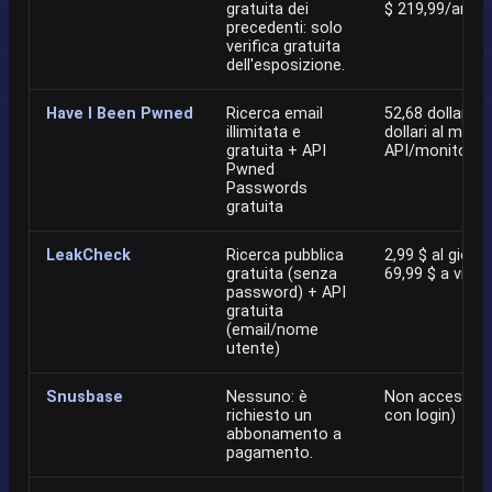
gratuita dei
$ 219,99/anno
precedenti: solo
verifica gratuita
dell'esposizione.
Have I Been Pwned
Ricerca email
52,68 dollari al
illimitata e
dollari al mese
gratuita + API
API/monitorag
Pwned
Passwords
gratuita
LeakCheck
Ricerca pubblica
2,99 $ al giorno
gratuita (senza
69,99 $ a vita
password) + API
gratuita
(email/nome
utente)
Snusbase
Nessuno: è
Non accessibil
richiesto un
con login)
abbonamento a
pagamento.