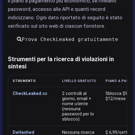
il piano a pagamento più economico, se rivelano
password, accesso alle API e quanti record
indicizzano. Ogni dato riportato di seguito è stato
verificato sul sito web di ciascun fornitore.
Prova CheckLeaked gratuitamente
Strumenti per la ricerca di violazioni in
sintesi
STRUMENTO
LIVELLO GRATUITO
PIANO A PAGAM
CheckLeaked.cc
2 controlli al
Sblocca $9 una
giorno, email +
$12/mese · Pr
nome utente
(nessuna
password per lo
sblocco)
DeHashed
Nessuna ricerca
$ 6,99/settima