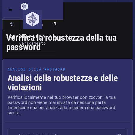
Sito classico
Verifica la robustezza della tua
CHECKLEAKED.CC
Caricamento
password
ANALISI DELLA PASSWORD
Analisi della robustezza e delle
violazioni
Verifica localmente nel tuo browser con zxcvbn: la tua
password non viene mai inviata da nessuna parte.
Inseriscine una per analizzarla o genera una password
sicura.