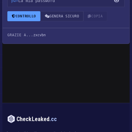
pw>
CONTROLLO
GENERA SICURO
COPIA
GRAZIE A...
zxcvbn
CheckLeaked
.cc