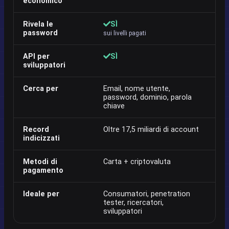
economico
lo
Rivela le
SÌ
password
sui livelli pagati
API per
SÌ
sviluppatori
Cerca per
Email, nome utente,
Em
password, dominio, parola
IP
chiave
n
Record
Oltre 17,5 miliardi di account
No
indicizzati
p
Metodi di
Carta + criptovaluta
N
pagamento
b
Ideale per
Consumatori, penetration
Ri
tester, ricercatori,
in
sviluppatori
i