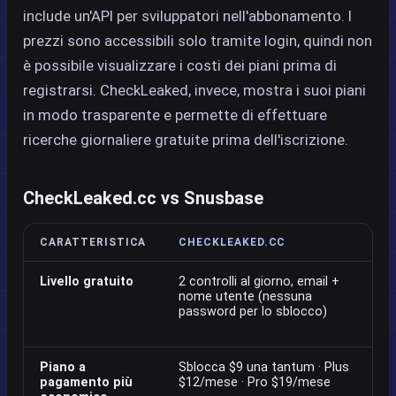
include un'API per sviluppatori nell'abbonamento. I
prezzi sono accessibili solo tramite login, quindi non
è possibile visualizzare i costi dei piani prima di
registrarsi. CheckLeaked, invece, mostra i suoi piani
in modo trasparente e permette di effettuare
ricerche giornaliere gratuite prima dell'iscrizione.
CheckLeaked.cc vs Snusbase
CARATTERISTICA
CHECKLEAKED.CC
S
Livello gratuito
2 controlli al giorno, email +
N
nome utente (nessuna
ri
password per lo sblocco)
a
p
Piano a
Sblocca $9 una tantum · Plus
No
pagamento più
$12/mese · Pro $19/mese
pu