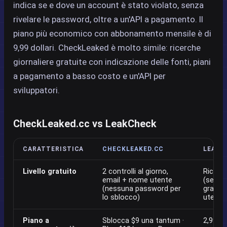
indica se e dove un account è stato violato, senza
rivelare le password, oltre a un'API a pagamento. Il
piano più economico con abbonamento mensile è di
9,99 dollari. CheckLeaked è molto simile: ricerche
giornaliere gratuite con indicazione delle fonti, piani
a pagamento a basso costo e un'API per
sviluppatori.
CheckLeaked.cc vs LeakCheck
CARATTERISTICA
CHECKLEAKED.CC
LEAKC
Livello gratuito
2 controlli al giorno,
Ricerca
email + nome utente
(senza
(nessuna password per
gratui
lo sblocco)
utente
Piano a
Sblocca $9 una tantum ·
2,99 $ 