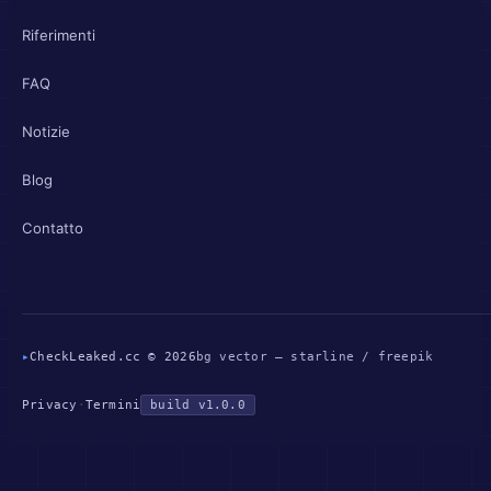
Riferimenti
FAQ
Notizie
Blog
Contatto
▸
CheckLeaked.cc © 2026
bg vector — starline / freepik
Privacy
·
Termini
build v1.0.0