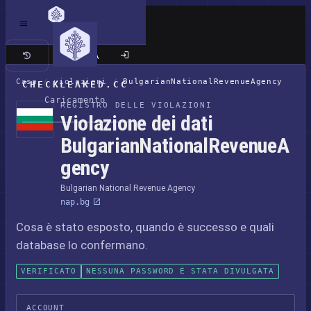
Sito classico
Casa
/
violazioni
/
BulgarianNationalRevenueAgency
CHECKLEAKED.CC
Caricamento
REGISTRO DELLE VIOLAZIONI
Violazione dei dati
BulgarianNationalRevenueA
gency
Bulgarian National Revenue Agency
nap.bg
Cosa è stato esposto, quando è successo e quali
database lo confermano.
VERIFICATO
NESSUNA PASSWORD È STATA DIVULGATA
ACCOUNT