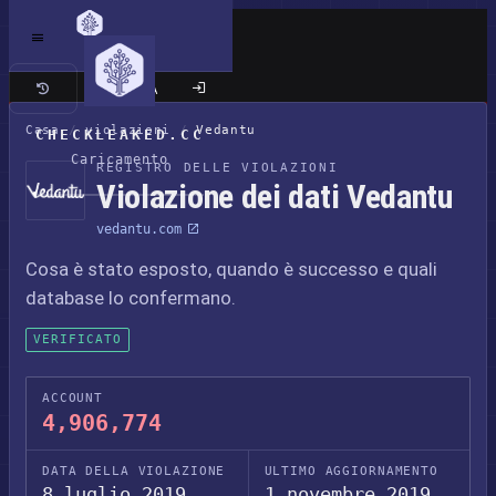
Sito classico
Casa
/
violazioni
/
Vedantu
CHECKLEAKED.CC
Caricamento
REGISTRO DELLE VIOLAZIONI
Violazione dei dati Vedantu
vedantu.com
Cosa è stato esposto, quando è successo e quali
database lo confermano.
VERIFICATO
ACCOUNT
4,906,774
DATA DELLA VIOLAZIONE
ULTIMO AGGIORNAMENTO
8 luglio 2019
1 novembre 2019