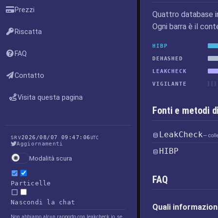
Prezzi
Quattro database i
Ogni barra è il cont
Riscatta
HIBP
FAQ
DEHASHED
LEAKCHECK
Contatto
VIGILANTE
Visita questa pagina
Fonti e metodi d
LeakCheck
— coll
2026/08/07 09:47:06
SRV
UTC
Aggiornamenti
HIBP
Modalità scura
FAQ
Particelle
Nascondi la chat
Quali informazion
Non abbiamo alcun rapporto con leakcheck.io, se