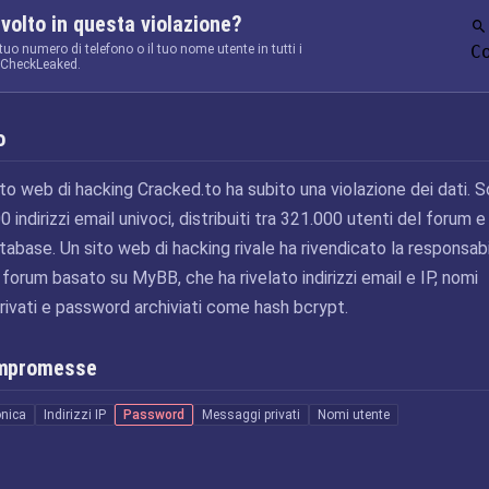
nvolto in questa violazione?
 tuo numero di telefono o il tuo nome utente in tutti i
C
a CheckLeaked.
o
sito web di hacking Cracked.to ha subito una violazione dei dati. 
00 indirizzi email univoci, distribuiti tra 321.000 utenti del forum e
tabase. Un sito web di hacking rivale ha rivendicato la responsabi
 forum basato su MyBB, che ha rivelato indirizzi email e IP, nomi
ivati e password archiviati come hash bcrypt.
ompromesse
onica
Indirizzi IP
Password
Messaggi privati
Nomi utente