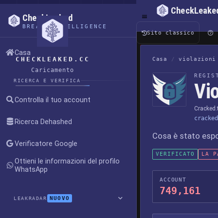
CheckLeake
CheckLeaked
BREACH INTELLIGENCE
Sito classico
Casa
CHECKLEAKED.CC
Casa
/
violazioni
Caricamento
REGIS
RICERCA E VERIFICA
Vi
Controlla il tuo account
Cracked.
cracked
Ricerca Dehashed
Cosa è stato esp
Verificatore Google
VERIFICATO
LA P
Ottieni le informazioni del profilo
WhatsApp
ACCOUNT
749,161
NUOVO
LEAKRADAR