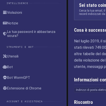
INTELLIGENCE
Sei stato coi
Cerca la tua email, il
Violazioni
record indicizzati d
Notizie
Cosa è success
La tua password è abbastanza
sicura?
Nel luglio 2019, il 
stati rilevati 749.0
STRUMENTI E BOT
altre tabelle del da
Utensili
della violazione del
utente, messaggi pr
Bot
Bot WormGPT
Informazioni c
Estensione di Chrome
Indirizzi di posta elettr
Riscontro
ACCOUNT E ASSISTENZA