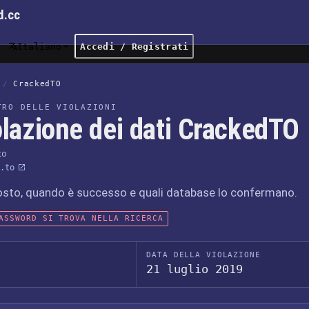
d.cc
Italiano
Accedi / Registrati
/
CrackedTO
TRO DELLE VIOLAZIONI
olazione dei dati CrackedTO
to
.to
osto, quando è successo e quali database lo confermano.
ASSWORD SI TROVA NELLA RICERCA
DATA DELLA VIOLAZIONE
21 luglio 2019