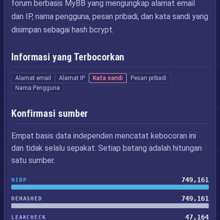
forum berbasis MyBB yang mengungkap alamat email
dan IP, nama pengguna, pesan pribadi, dan kata sandi yang
disimpan sebagai hash bcrypt.
Informasi yang Terbocorkan
Alamat email
Alamat IP
Kata sandi
Pesan pribadi
Nama Pengguna
Konfirmasi sumber
Empat basis data independen mencatat kebocoran ini
dan tidak selalu sepakat. Setiap batang adalah hitungan
satu sumber.
749,161
HIBP
749,161
DEHASHED
47,164
LEAKCHECK