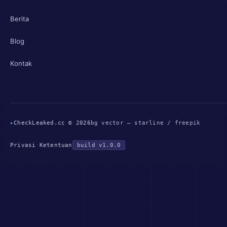
Berita
Blog
Kontak
▸
CheckLeaked.cc © 2026
bg vector — starline / freepik
Privasi
·
Ketentuan
build v1.0.0