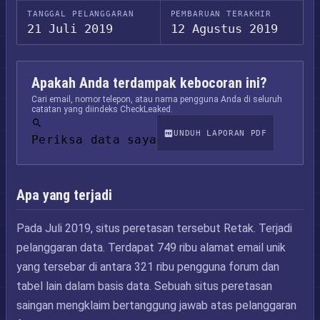
TANGGAL PELANGGARAN
PEMBARUAN TERAKHIR
21 Juli 2019
12 Agustus 2019
Apakah Anda terdampak kebocoran ini?
Cari email, nomor telepon, atau nama pengguna Anda di seluruh
catatan yang diindeks CheckLeaked.
UNDUH LAPORAN PDF
Periksa data saya
Apa yang terjadi
Pada Juli 2019, situs peretasan tersebut Retak. Terjadi
pelanggaran data. Terdapat 749 ribu alamat email unik
yang tersebar di antara 321 ribu pengguna forum dan
tabel lain dalam basis data. Sebuah situs peretasan
saingan mengklaim bertanggung jawab atas pelanggaran