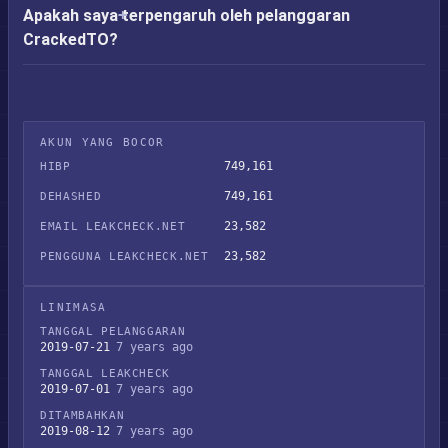
Apakah saya terpengaruh oleh pelanggaran
CrackedTO?
AKUN YANG BOCOR
749,161
HIBP
749,161
DEHASHED
23,582
EMAIL LEAKCHECK.NET
23,582
PENGGUNA LEAKCHECK.NET
LINIMASA
TANGGAL PELANGGARAN
2019-07-21
7 years ago
TANGGAL LEAKCHECK
2019-07-01
7 years ago
DITAMBAHKAN
2019-08-12
7 years ago