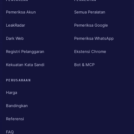
Pemeriksa Akun
Semua Peralatan
LeakRadar
Pemeriksa Google
Dark Web
Pemeriksa WhatsApp
Registri Pelanggaran
Ekstensi Chrome
Kekuatan Kata Sandi
Bot & MCP
PERUSAHAAN
Harga
Bandingkan
Referensi
FAQ