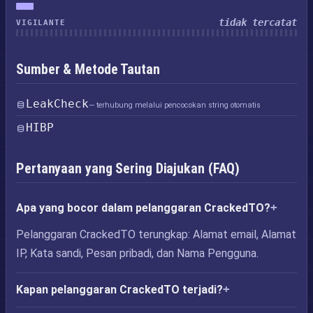
tidak tercatat
VIGILANTE
Sumber & Metode Tautan
LeakCheck
— terhubung melalui pencocokan string otomatis
HIBP
Pertanyaan yang Sering Diajukan (FAQ)
Apa yang bocor dalam pelanggaran CrackedTO?
Pelanggaran CrackedTO terungkap: Alamat email, Alamat
IP, Kata sandi, Pesan pribadi, dan Nama Pengguna.
Kapan pelanggaran CrackedTO terjadi?