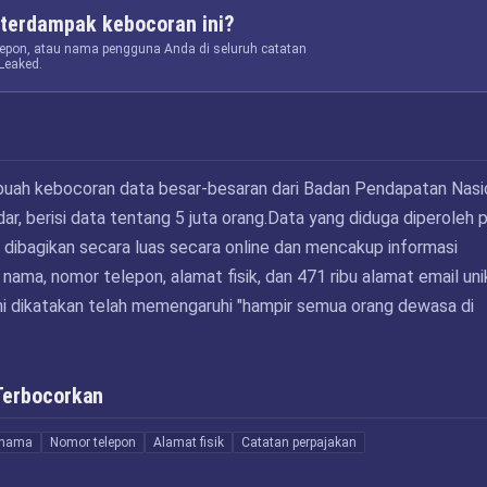
terdampak kebocoran ini?
elepon, atau nama pengguna Anda di seluruh catatan
Leaked.
buah kebocoran data besar-besaran dari Badan Pendapatan Nasi
dar, berisi data tentang 5 juta orang.Data yang diduga diperoleh 
t dibagikan secara luas secara online dan mencakup informasi
nama, nomor telepon, alamat fisik, dan 471 ribu alamat email uni
ni dikatakan telah memengaruhi "hampir semua orang dewasa di
Terbocorkan
nama
Nomor telepon
Alamat fisik
Catatan perpajakan