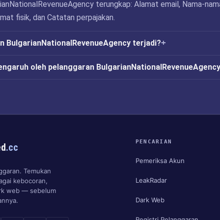
rianNationalRevenueAgency terungkap: Alamat email, Nama-nam
at fisik, dan Catatan perpajakan.
n BulgarianNationalRevenueAgency terjadi?
engaruh oleh pelanggaran BulgarianNationalRevenueAgenc
PENCARIAN
ed
.cc
Pemeriksa Akun
anggaran. Temukan
LeakRadar
agai kebocoran,
ark web — sebelum
Dark Web
nnya.
Registri Pelanggaran