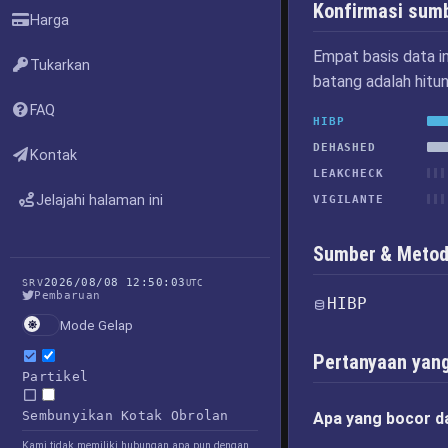
Konfirmasi sum
Harga
Empat basis data i
Tukarkan
batang adalah hitu
FAQ
HIBP
DEHASHED
Kontak
LEAKCHECK
Jelajahi halaman ini
VIGILANTE
Sumber & Metod
2026/08/08 12:50:03
SRV
UTC
Pembaruan
HIBP
Mode Gelap
Pertanyaan yang
Partikel
Sembunyikan Kotak Obrolan
Apa yang bocor d
Kami tidak memiliki hubungan apa pun dengan