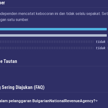
ber
ndependen mencatat kebocoran ini dan tidak selalu sepakat. Set
ngan satu sumber.
tidak 
tidak 
e Tautan
 Sering Diajukan (FAQ)
alam pelanggaran BulgarianNationalRevenueAgency?