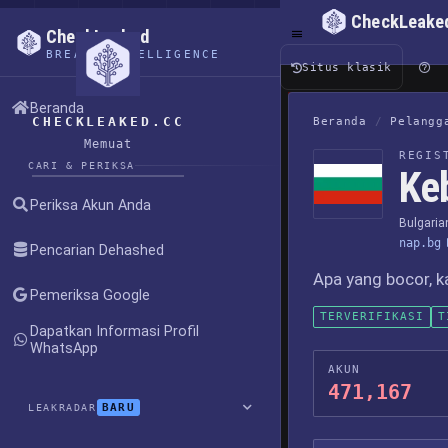
CheckLeake
CheckLeaked
BREACH INTELLIGENCE
Situs klasik
Beranda
CHECKLEAKED.CC
Beranda
/
Pelangg
Memuat
REGIS
CARI & PERIKSA
Ke
Periksa Akun Anda
Bulgaria
nap.bg
Pencarian Dehashed
Apa yang bocor, k
Pemeriksa Google
TERVERIFIKASI
T
Dapatkan Informasi Profil
WhatsApp
AKUN
471,167
BARU
LEAKRADAR