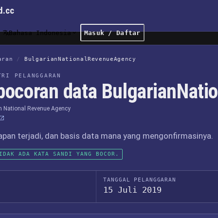
d.cc
Bahasa Indonesia
Masuk / Daftar
aran
/
BulgarianNationalRevenueAgency
TRI PELANGGARAN
bocoran data BulgarianNat
n National Revenue Agency
apan terjadi, dan basis data mana yang mengonfirmasinya.
IDAK ADA KATA SANDI YANG BOCOR.
TANGGAL PELANGGARAN
15 Juli 2019