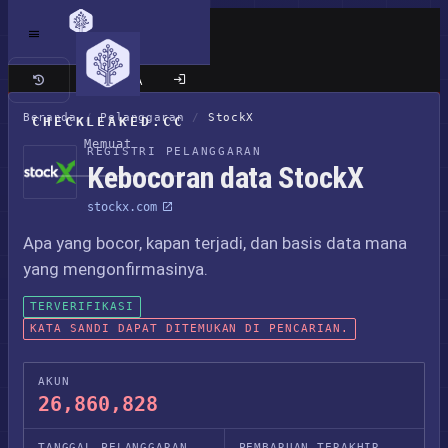
Situs klasik
Beranda
/
Pelanggaran
/
StockX
CHECKLEAKED.CC
Memuat
REGISTRI PELANGGARAN
Kebocoran data StockX
stockx.com
Apa yang bocor, kapan terjadi, dan basis data mana
yang mengonfirmasinya.
TERVERIFIKASI
KATA SANDI DAPAT DITEMUKAN DI PENCARIAN.
AKUN
26,860,828
TANGGAL PELANGGARAN
PEMBARUAN TERAKHIR