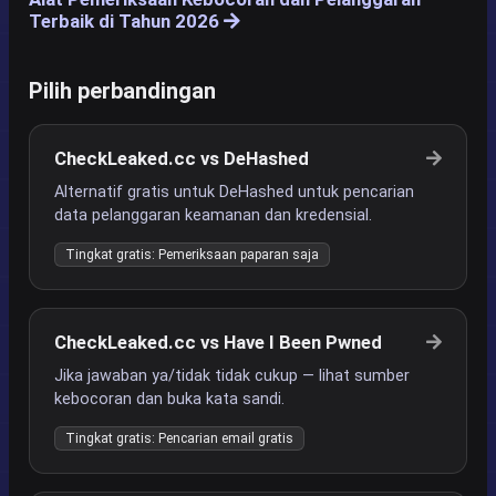
Terbaik di Tahun 2026
Pilih perbandingan
CheckLeaked.cc vs DeHashed
Alternatif gratis untuk DeHashed untuk pencarian
data pelanggaran keamanan dan kredensial.
Tingkat gratis: Pemeriksaan paparan saja
CheckLeaked.cc vs Have I Been Pwned
Jika jawaban ya/tidak tidak cukup — lihat sumber
kebocoran dan buka kata sandi.
Tingkat gratis: Pencarian email gratis