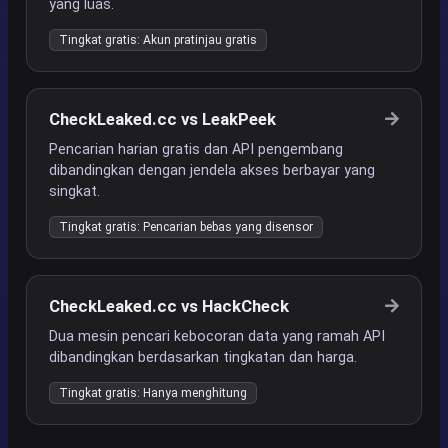
yang luas.
Tingkat gratis: Akun pratinjau gratis
CheckLeaked.cc vs LeakPeek
Pencarian harian gratis dan API pengembang
dibandingkan dengan jendela akses berbayar yang
singkat.
Tingkat gratis: Pencarian bebas yang disensor
CheckLeaked.cc vs HackCheck
Dua mesin pencari kebocoran data yang ramah API
dibandingkan berdasarkan tingkatan dan harga.
Tingkat gratis: Hanya menghitung