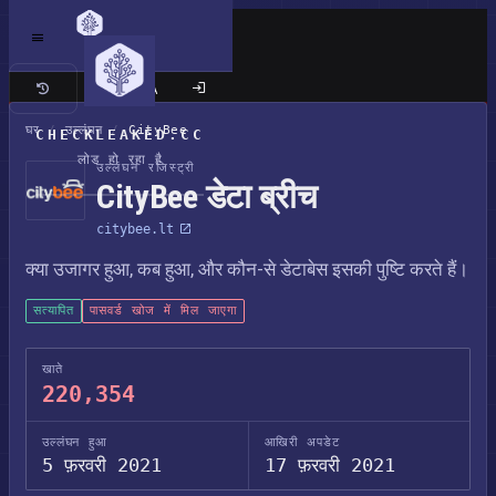
क्लासिक साइट
घर
/
उल्लंघन
/
CityBee
CHECKLEAKED.CC
लोड हो रहा है
उल्लंघन रजिस्ट्री
CityBee डेटा ब्रीच
citybee.lt
क्या उजागर हुआ, कब हुआ, और कौन-से डेटाबेस इसकी पुष्टि करते हैं।
सत्यापित
पासवर्ड खोज में मिल जाएगा
खाते
220,354
उल्लंघन हुआ
आखिरी अपडेट
5 फ़रवरी 2021
17 फ़रवरी 2021