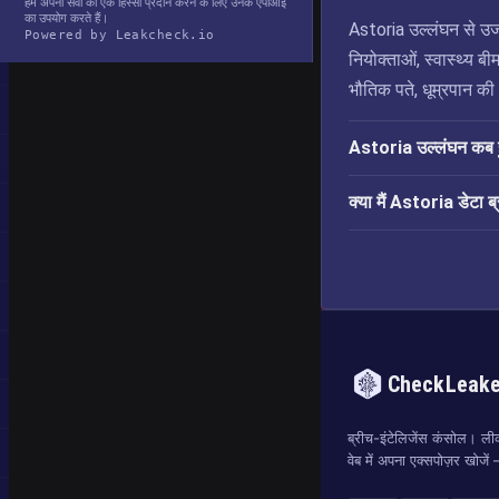
हम अपनी सेवा का एक हिस्सा प्रदान करने के लिए उनके एपीआई
का उपयोग करते हैं।
Astoria उल्लंघन से उजाग
Powered by Leakcheck.io
नियोक्ताओं, स्वास्थ्य बी
भौतिक पते, धूम्रपान की 
Astoria उल्लंघन कब
क्या मैं Astoria डेटा ब्
CheckLeak
ब्रीच-इंटेलिजेंस कंसोल। लीक
वेब में अपना एक्सपोज़र खोजे