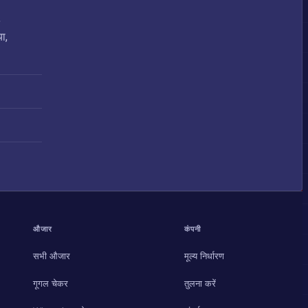
,
ा,
औजार
कंपनी
सभी औजार
मूल्य निर्धारण
गूगल चेकर
तुलना करें