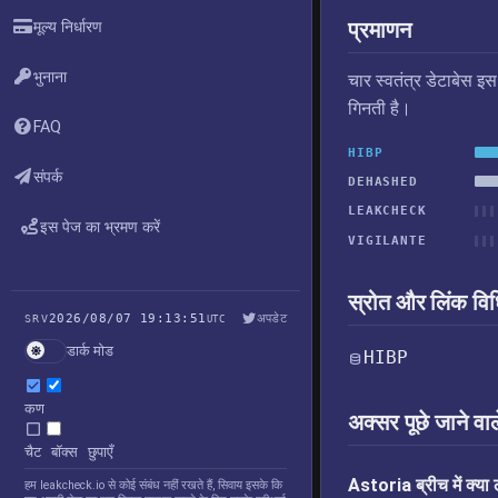
प्रमाणन
मूल्य निर्धारण
भुनाना
चार स्वतंत्र डेटाबेस इ
गिनती है।
FAQ
HIBP
संपर्क
DEHASHED
LEAKCHECK
इस पेज का भ्रमण करें
VIGILANTE
स्रोत और लिंक विध
2026/08/07 19:13:51
अपडेट
SRV
UTC
डार्क मोड
HIBP
कण
अक्सर पूछे जाने वाल
चैट बॉक्स छुपाएँ
Astoria ब्रीच में क्य
हम leakcheck.io से कोई संबंध नहीं रखते हैं, सिवाय इसके कि