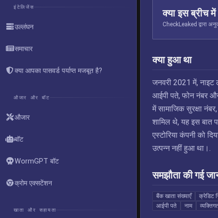
इंटेलिजेंस
क्या इस ब्रीच मे
CheckLeaked द्वारा अनुक्
उल्लंघन
समाचार
क्या हुआ था
क्या आपका पासवर्ड पर्याप्त मजबूत है?
जनवरी 2021 में, नाइट 
आईपी पते, फोन नंबर और 
औजार और बॉट
में सामाजिक सुरक्षा नंबर
औजार
शामिल थे, यह इस बात पर
एस्टोरिया कंपनी को दिय
बॉट
उत्पन्न नहीं हुआ था।.
WormGPT बॉट
समझौता की गई जा
क्रोम एक्सटेंशन
बैंक खाता संख्याएँ
क्रेडिट 
आईपी पते
नाम
व्यक्तिगत
खाता और सहायता