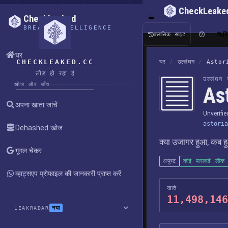
CheckLeake
CheckLeaked
BREACH INTELLIGENCE
हि
क्लासिक साइट
घर
CHECKLEAKED.CC
घर
/
उल्लंघन
/
Astor
लोड हो रहा है
उल्लंघन र
खोज और जाँच
Ast
अपना खाता जांचें
Unverifi
astoria
Dehashed खोज
क्या उजागर हुआ, कब हु
गूगल चेकर
अपुष्ट
कोई पासवर्ड लीक 
व्हाट्सएप प्रोफाइल की जानकारी प्राप्त करें
खाते
11,498,146
नया
LEAKRADAR