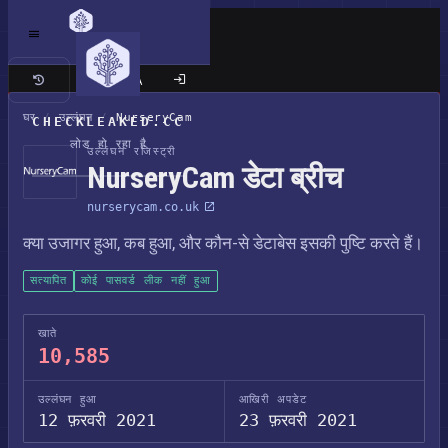
क्लासिक साइट
घर
/
उल्लंघन
/
NurseryCam
CHECKLEAKED.CC
लोड हो रहा है
उल्लंघन रजिस्ट्री
NurseryCam डेटा ब्रीच
nurserycam.co.uk
क्या उजागर हुआ, कब हुआ, और कौन-से डेटाबेस इसकी पुष्टि करते हैं।
सत्यापित
कोई पासवर्ड लीक नहीं हुआ
खाते
10,585
उल्लंघन हुआ
आखिरी अपडेट
12 फ़रवरी 2021
23 फ़रवरी 2021