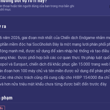
 hưởng bởi vụ rò rỉ này?
ện thoại hoặc tên người dùng của bạn trong mọi bản ghi
chỉ mục.
 ra
6 năm 2026, giai đoạn mới nhất của Chiến dịch Endgame nhắm m
 phần mềm độc hại SocGholish.Đây là một mạng lưới phân phối p
động mạnh mẽ, được sử dụng để xâm nhập hệ thống và tạo điều 
ạng khác. Được phối hợp bởi các cơ quan thực thi pháp luật quố
ropol và Eurojust, chiến dịch đã khắc phục gần 15.000 trang web 
án đoạn hơn 100 máy chủ và tên miền được sử dụng để phân phố
Các nhà chức trách cũng đã cung cấp cho HIBP 154.000 địa chỉ
 và hơn nửa triệu mật khẩu chưa từng được biết đến trước đây.
m phạm
ẩu