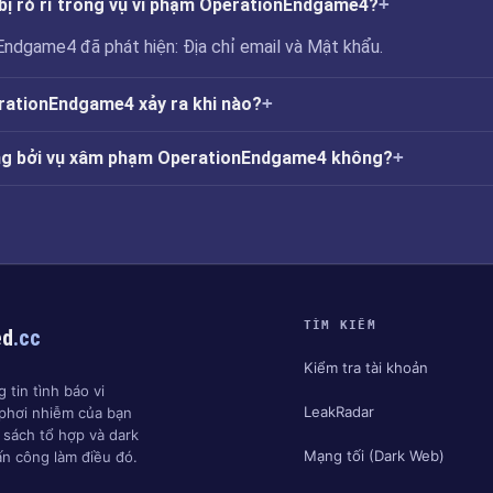
bị rò rỉ trong vụ vi phạm OperationEndgame4?
ndgame4 đã phát hiện: Địa chỉ email và Mật khẩu.
ationEndgame4 xảy ra khi nào?
ởng bởi vụ xâm phạm OperationEndgame4 không?
TÌM KIẾM
ed
.cc
Kiểm tra tài khoản
 tin tình báo vi
LeakRadar
phơi nhiễm của bạn
h sách tổ hợp và dark
Mạng tối (Dark Web)
ấn công làm điều đó.