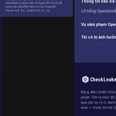
Thông tin nào đã 
leakcheck.io ngoài việc sử dụng API của họ để
cung cấp một phần dịch vụ của chúng tôi.
Lỗ hổng OperationE
Powered by Leakcheck.io
Vụ xâm phạm Oper
Tôi có bị ảnh hư
CheckLeak
Bảng điều khiển thông
phạm. Tìm ra mức độ 
qua các vụ rò rỉ, dan
web — trước khi kẻ t