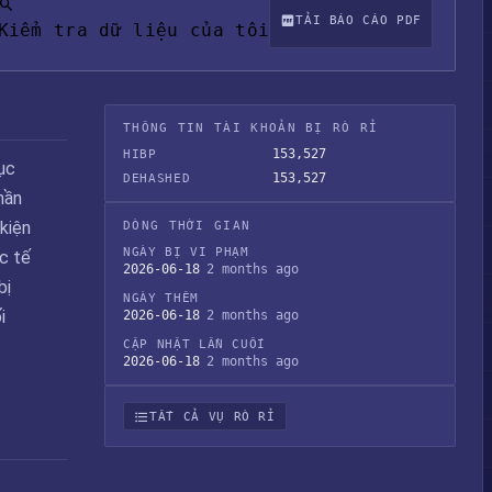
TẢI BÁO CÁO PDF
Kiểm tra dữ liệu của tôi
THÔNG TIN TÀI KHOẢN BỊ RÒ RỈ
153,527
HIBP
ục
153,527
DEHASHED
hần
kiện
DÒNG THỜI GIAN
NGÀY BỊ VI PHẠM
c tế
2026-06-18
2 months ago
bị
NGÀY THÊM
i
2026-06-18
2 months ago
CẬP NHẬT LẦN CUỐI
2026-06-18
2 months ago
TẤT CẢ VỤ RÒ RỈ