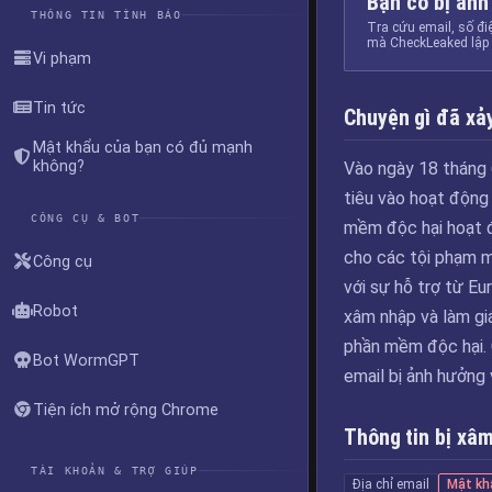
Bạn có bị ảnh
THÔNG TIN TÌNH BÁO
Tra cứu email, số đi
mà CheckLeaked lập 
Vi phạm
Tin tức
Chuyện gì đã xảy
Mật khẩu của bạn có đủ mạnh
không?
Vào ngày 18 tháng 
tiêu vào hoạt động
CÔNG CỤ & BOT
mềm độc hại hoạt 
cho các tội phạm m
Công cụ
với sự hỗ trợ từ Eu
Robot
xâm nhập và làm gi
phần mềm độc hại. 
Bot WormGPT
email bị ảnh hưởng
Tiện ích mở rộng Chrome
Thông tin bị xâ
TÀI KHOẢN & TRỢ GIÚP
Địa chỉ email
Mật kh