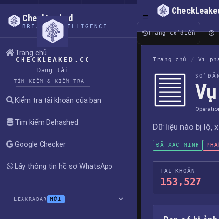
CheckLeake
CheckLeaked
BREACH INTELLIGENCE
Trang cổ điển
Trang chủ
CHECKLEAKED.CC
Trang chủ
/
Vi ph
Đang tải
SỔ ĐĂ
TÌM KIẾM & KIỂM TRA
Vụ
Kiểm tra tài khoản của bạn
Operatio
Tìm kiếm Dehashed
Dữ liệu nào bị lộ, 
Google Checker
ĐÃ XÁC MINH
PHẦ
Lấy thông tin hồ sơ WhatsApp
TÀI KHOẢN
153,527
MỚI
LEAKRADAR