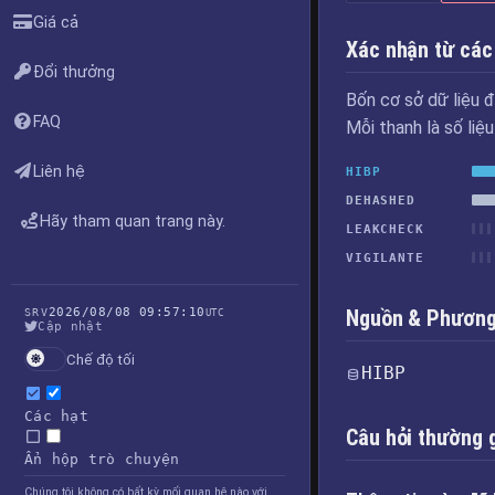
Giá cả
Xác nhận từ các
Đổi thưởng
Bốn cơ sở dữ liệu đ
FAQ
Mỗi thanh là số liệ
Liên hệ
HIBP
DEHASHED
Hãy tham quan trang này.
LEAKCHECK
VIGILANTE
2026/08/08 09:57:10
Nguồn & Phương 
SRV
UTC
Cập nhật
Chế độ tối
HIBP
Các hạt
Câu hỏi thường 
Ẩn hộp trò chuyện
Chúng tôi không có bất kỳ mối quan hệ nào với