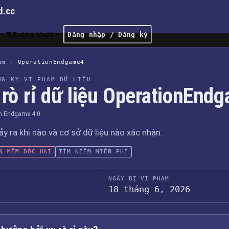
d.cc
Tiếng Việt
Đăng nhập / Đăng ký
ạm
/
OperationEndgame4
NG KÝ VI PHẠM DỮ LIỆU
 rò rỉ dữ liệu OperationEnd
n Endgame 4.0
xảy ra khi nào và cơ sở dữ liệu nào xác nhận.
N MỀM ĐỘC HẠI
TÌM KIẾM MIỄN PHÍ
NGÀY BỊ VI PHẠM
18 tháng 6, 2026