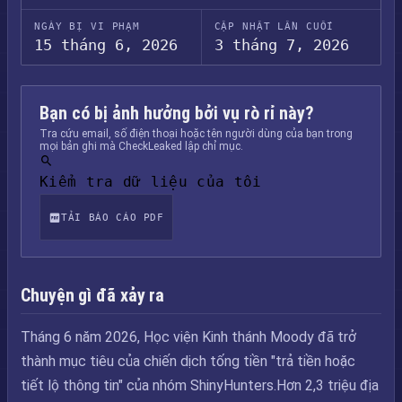
NGÀY BỊ VI PHẠM
CẬP NHẬT LẦN CUỐI
15 tháng 6, 2026
3 tháng 7, 2026
Bạn có bị ảnh hưởng bởi vụ rò rỉ này?
Tra cứu email, số điện thoại hoặc tên người dùng của bạn trong
mọi bản ghi mà CheckLeaked lập chỉ mục.
Kiểm tra dữ liệu của tôi
TẢI BÁO CÁO PDF
Chuyện gì đã xảy ra
Tháng 6 năm 2026, Học viện Kinh thánh Moody đã trở
thành mục tiêu của chiến dịch tống tiền "trả tiền hoặc
tiết lộ thông tin" của nhóm ShinyHunters.Hơn 2,3 triệu địa