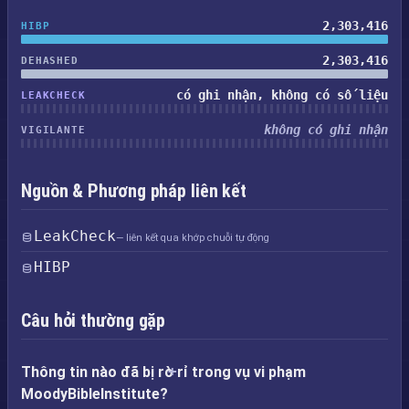
2,303,416
HIBP
2,303,416
DEHASHED
có ghi nhận, không có số liệu
LEAKCHECK
không có ghi nhận
VIGILANTE
Nguồn & Phương pháp liên kết
LeakCheck
— liên kết qua khớp chuỗi tự động
HIBP
Câu hỏi thường gặp
Thông tin nào đã bị rò rỉ trong vụ vi phạm
MoodyBibleInstitute?