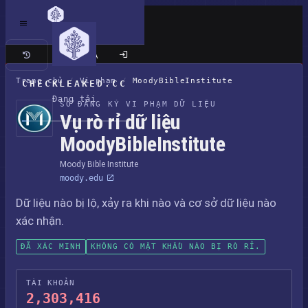
Trang cổ điển
Trang chủ
/
Vi phạm
/
MoodyBibleInstitute
CHECKLEAKED.CC
Đang tải
SỔ ĐĂNG KÝ VI PHẠM DỮ LIỆU
Vụ rò rỉ dữ liệu
MoodyBibleInstitute
Moody Bible Institute
moody.edu
Dữ liệu nào bị lộ, xảy ra khi nào và cơ sở dữ liệu nào
xác nhận.
ĐÃ XÁC MINH
KHÔNG CÓ MẬT KHẨU NÀO BỊ RÒ RỈ.
TÀI KHOẢN
2,303,416