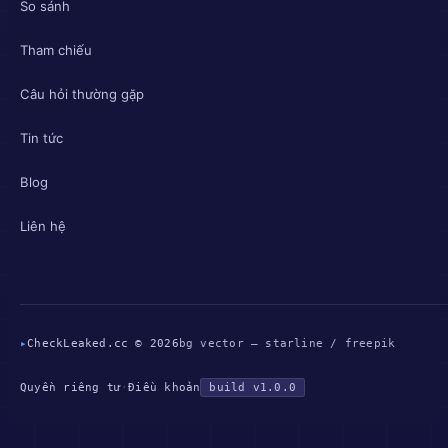
So sánh
Tham chiếu
Câu hỏi thường gặp
Tin tức
Blog
Liên hệ
▸
CheckLeaked.cc © 2026
bg vector — starline / freepik
Quyền riêng tư
·
Điều khoản
build v1.0.0