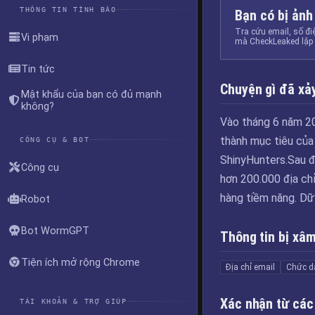
THÔNG TIN TÌNH BÁO
Bạn có bị ảnh
Tra cứu email, số đi
Vi phạm
mà CheckLeaked lập 
Tin tức
Chuyện gì đã xảy
Mật khẩu của bạn có đủ mạnh
không?
Vào tháng 6 năm 20
thành mục tiêu của 
CÔNG CỤ & BOT
ShinyHunters.Sau đ
Công cụ
hơn 200.000 địa chỉ
hàng tiềm năng. Dữ 
Robot
Bot WormGPT
Thông tin bị xâ
Tiện ích mở rộng Chrome
Địa chỉ email
Chức d
Xác nhận từ các
TÀI KHOẢN & TRỢ GIÚP