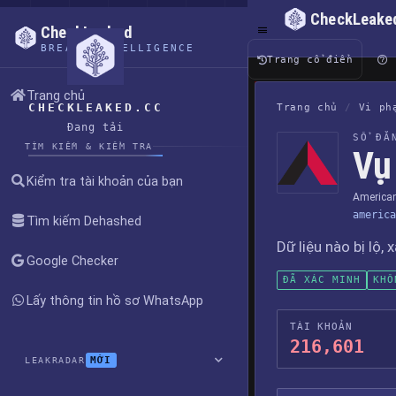
CheckLeake
CheckLeaked
BREACH INTELLIGENCE
Trang cổ điển
Trang chủ
CHECKLEAKED.CC
Trang chủ
/
Vi ph
Đang tải
SỔ ĐĂ
TÌM KIẾM & KIỂM TRA
Vụ
Kiểm tra tài khoản của bạn
America
america
Tìm kiếm Dehashed
Dữ liệu nào bị lộ, 
Google Checker
ĐÃ XÁC MINH
KHÔ
Lấy thông tin hồ sơ WhatsApp
TÀI KHOẢN
216,601
MỚI
LEAKRADAR