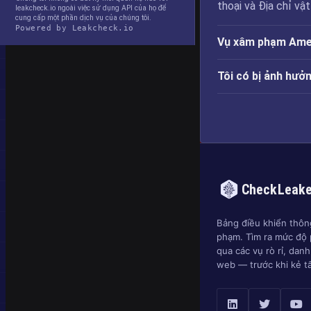
thoại và Địa chỉ vật 
leakcheck.io ngoài việc sử dụng API của họ để
cung cấp một phần dịch vụ của chúng tôi.
Powered by Leakcheck.io
Vụ xâm phạm Amer
Tôi có bị ảnh hư
CheckLeak
Bảng điều khiển thông
phạm. Tìm ra mức độ 
qua các vụ rò rỉ, dan
web — trước khi kẻ t