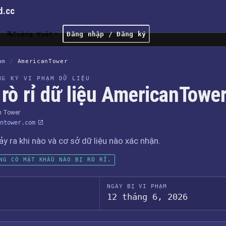
d.cc
Tiếng Việt
Đăng nhập / Đăng ký
ạm
/
AmericanTower
NG KÝ VI PHẠM DỮ LIỆU
 rò rỉ dữ liệu AmericanTowe
n Tower
ntower.com
xảy ra khi nào và cơ sở dữ liệu nào xác nhận.
NG CÓ MẬT KHẨU NÀO BỊ RÒ RỈ.
NGÀY BỊ VI PHẠM
12 tháng 6, 2026