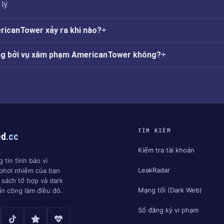
lý.
icanTower xảy ra khi nào?
ởng bởi vụ xâm phạm AmericanTower không?
TÌM KIẾM
ed
.cc
Kiểm tra tài khoản
 tin tình báo vi
LeakRadar
phơi nhiễm của bạn
h sách tổ hợp và dark
Mạng tối (Dark Web)
ấn công làm điều đó.
Sổ đăng ký vi phạm