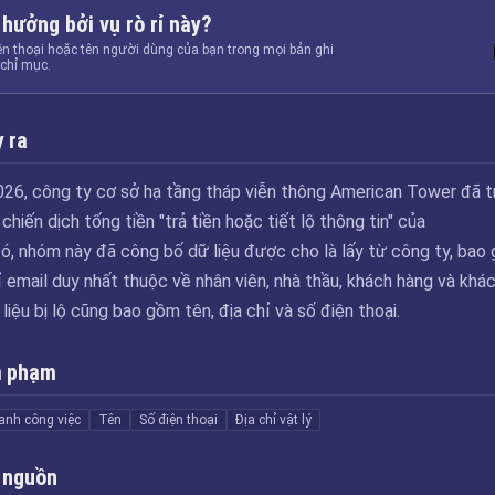
 hưởng bởi vụ rò rỉ này?
ện thoại hoặc tên người dùng của bạn trong mọi bản ghi
chỉ mục.
 ra
26, công ty cơ sở hạ tầng tháp viễn thông American Tower đã t
chiến dịch tống tiền "trả tiền hoặc tiết lộ thông tin" của
ó, nhóm này đã công bố dữ liệu được cho là lấy từ công ty, bao
 email duy nhất thuộc về nhân viên, nhà thầu, khách hàng và khá
liệu bị lộ cũng bao gồm tên, địa chỉ và số điện thoại.
m phạm
anh công việc
Tên
Số điện thoại
Địa chỉ vật lý
 nguồn