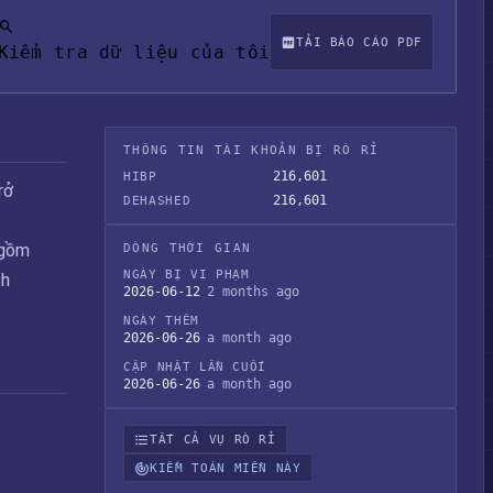
TẢI BÁO CÁO PDF
Kiểm tra dữ liệu của tôi
THÔNG TIN TÀI KHOẢN BỊ RÒ RỈ
216,601
HIBP
rở
216,601
DEHASHED
 gồm
DÒNG THỜI GIAN
NGÀY BỊ VI PHẠM
ch
2026-06-12
2 months ago
NGÀY THÊM
2026-06-26
a month ago
CẬP NHẬT LẦN CUỐI
2026-06-26
a month ago
TẤT CẢ VỤ RÒ RỈ
KIỂM TOÁN MIỀN NÀY