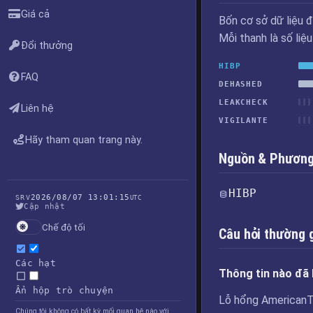
Giá cả
Bốn cơ sở dữ liệu đ
Mỗi thanh là số liệ
Đổi thưởng
HIBP
FAQ
DEHASHED
LEAKCHECK
Liên hệ
VIGILANTE
Hãy tham quan trang này.
Nguồn & Phương 
HIBP
2026/08/07 13:01:15
SRV
UTC
Cập nhật
Chế độ tối
Câu hỏi thường 
Các hạt
Thông tin nào đã 
Ẩn hộp trò chuyện
Lỗ hổng AmericanTo
Chúng tôi không có bất kỳ mối quan hệ nào với