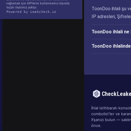
sağlamak için API'lerini kullanmamız dışında
hiçbir ilişkimiz yoktur.
ToonDoo ihlali şu ve
Powered by Leakcheck.io
IP adresleri, Şifrele
ToonDoo ihlali ne
ToonDoo ihlalind
CheckLeak
İhlal istihbaratı konsolu
combolist'ler ve kara
ifşanızı bulun — sald
önce.