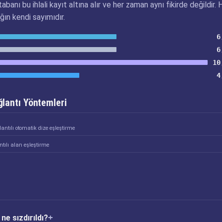
abanı bu ihlali kayıt altına alır ve her zaman aynı fikirde değildir. 
ğın kendi sayımıdır.
6
6
10
4
lantı Yöntemleri
antılı otomatik dize eşleştirme
tılı alan eşleştirme
ne sızdırıldı?