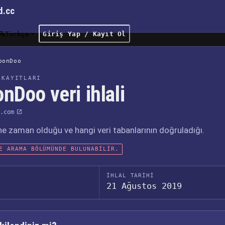
d.cc
Türkçe
Giriş Yap / Kayıt Ol
oonDoo
 KAYITLARI
nDoo veri ihlali
.com
, ne zaman olduğu ve hangi veri tabanlarının doğruladığı.
E ARAMA BÖLÜMÜNDE BULUNABILIR.
İHLAL TARIHI
21 Ağustos 2019