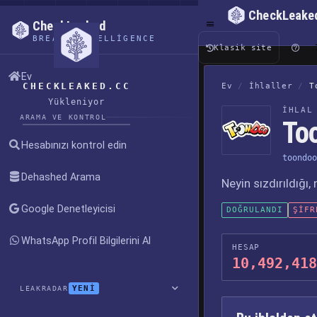
CheckLeake
CheckLeaked
BREACH INTELLIGENCE
Klasik site
Ev
CHECKLEAKED.CC
Ev
/
İhlaller
/
T
Yükleniyor
İHLAL
ARAMA VE KONTROL
Too
Hesabınızı kontrol edin
toondoo
Dehashed Arama
Neyin sızdırıldığı
Google Denetleyicisi
DOĞRULANDI
ŞIFR
WhatsApp Profil Bilgilerini Al
HESAP
10,492,418
YENİ
LEAKRADAR