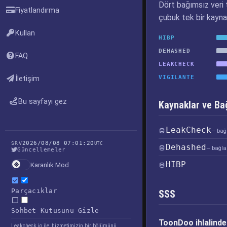
Dört bağımsız veri t
Fiyatlandırma
çubuk tek bir kayna
Kullan
HIBP
DEHASHED
FAQ
LEAKCHECK
VIGILANTE
İletişim
Bu sayfayı gez
Kaynaklar ve Bağ
LeakCheck
— bağl
2026/08/08 07:01:20
SRV
UTC
Dehashed
— bağlan
Güncellemeler
HIBP
Karanlık Mod
Parçacıklar
SSS
Sohbet Kutusunu Gizle
ToonDoo ihlalinde 
Leakcheck.io ile, hizmetimizin bir bölümünü