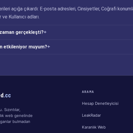
rileri açığa çıkardı: E-posta adresleri, Cinsiyetler, Coğrafi konumla
r ve Kullanıcı adları.
 zaman gerçekleşti?
en etkileniyor muyum?
ARAMA
ed
.cc
Hesap Denetleyicisi
. Sızıntılar,
LeakRadar
nlık web genelinde
ırganlar bulmadan
Karanlık Web