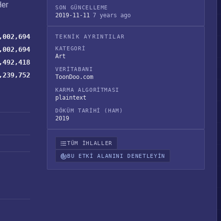
Her
SON GÜNCELLEME
2019-11-11
7 years ago
,002,694
TEKNIK AYRINTILAR
,002,694
KATEGORI
Art
,492,418
VERITABANI
,239,752
ToonDoo.com
KARMA ALGORITMASI
plaintext
DÖKÜM TARIHI (HAM)
2019
TÜM IHLALLER
BU ETKI ALANINI DENETLEYIN