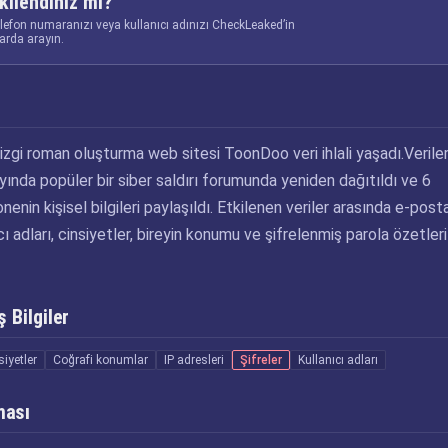
kilendiniz mi?
elefon numaranızı veya kullanıcı adınızı CheckLeaked’in
larda arayın.
zgi roman oluşturma web sitesi ToonDoo veri ihlali yaşadı.Verile
ında popüler bir siber saldırı forumunda yeniden dağıtıldı ve 6
enin kişisel bilgileri paylaşıldı. Etkilenen veriler arasında e-post
ıcı adları, cinsiyetler, bireyin konumu ve şifrelenmiş parola özetleri
 Bilgiler
siyetler
Coğrafi konumlar
IP adresleri
Şifreler
Kullanıcı adları
ması