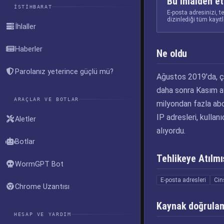
Bu ihlalden et
İSTIHBARAT
E-posta adresinizi, t
dizinlediği tüm kayıt
İhlaller
Haberler
Ne oldu
Parolanız yeterince güçlü mü?
Ağustos 2019'da, çi
daha sonra Kasım ay
ARAÇLAR VE BOTLAR
milyondan fazla abon
IP adresleri, kullan
Aletler
alıyordu.
Botlar
Tehlikeye Atılmış
WormGPT Bot
E-posta adresleri
Cin
Chrome Uzantısı
Kaynak doğrula
HESAP VE YARDIM