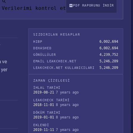
PDF RAPORUNU INDIR
Verilerimi kontrol et
SIZDIRILAN HESAPLAR
6,002,694
HIBP
r
6,002,694
DEHASHED
4,239,752
GÖNÜLLÜLER
a ve
5,246,209
EMAIL LEAKCHECK.NET
5,246,209
LEAKCHECK.NET KULLANICILARI
 yer
ZAMAN ÇIZELGESI
İHLAL TARIHI
2019-08-21
7 years ago
LEAKCHECK TARIHI
2018-11-01
8 years ago
DÖKÜM TARIHI
2019-01-01
8 years ago
EKLENDI
2019-11-11
7 years ago