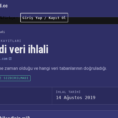
d.cc
Türkçe
Giriş Yap / Kayıt Ol
udi
 KAYITLARI
i veri ihlali
.com
, ne zaman olduğu ve hangi veri tabanlarının doğruladığı.
E SIZDIRILMADI
İHLAL TARIHI
14 Ağustos 2019