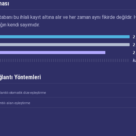
ması
abanı bu ihlali kayıt altına alır ve her zaman aynı fikirde değildir. 
ğın kendi sayımıdır.
2
2
2
k
lantı Yöntemleri
antılı otomatik dize eşleştirme
tılı alan eşleştirme