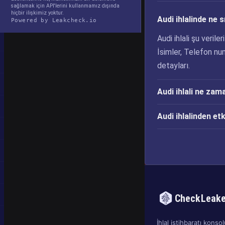
sağlamak için API'lerini kullanmamız dışında
hiçbir ilişkimiz yoktur.
Audi ihlalinde ne s
Powered by Leakcheck.io
Audi ihlali şu verile
İsimler, Telefon num
detayları.
Audi ihlali ne zam
Audi ihlalinden e
CheckLeak
İhlal istihbaratı konsolu