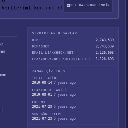
PDF RAPORUNU INDIR
Verilerimi kontrol et
SIZDIRILAN HESAPLAR
2,743,539
HIBP
te
2,743,539
DEHASHED
nin
1,126,693
EMAIL LEAKCHECK.NET
1,126,693
LEAKCHECK.NET KULLANICILARI
ZAMAN ÇIZELGESI
inin
İHLAL TARIHI
2019-08-14
7 years ago
LEAKCHECK TARIHI
2019-08-01
7 years ago
EKLENDI
2021-07-23
5 years ago
r
SON GÜNCELLEME
2021-07-23
5 years ago