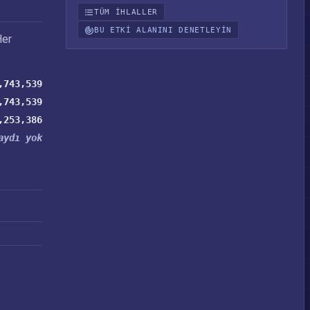
TÜM IHLALLER
BU ETKI ALANINI DENETLEYIN
Her
,743,539
,743,539
,253,386
aydı yok