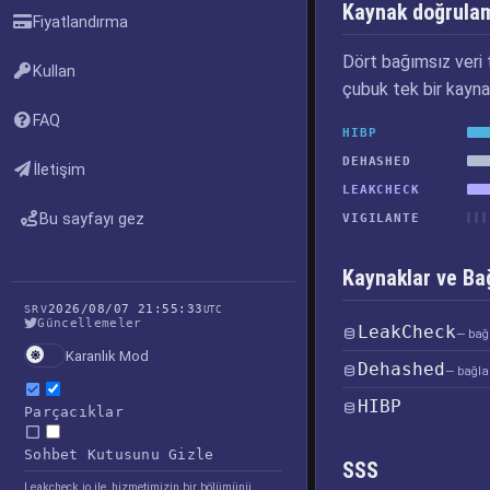
Kaynak doğrula
Fiyatlandırma
Dört bağımsız veri t
Kullan
çubuk tek bir kayna
FAQ
HIBP
DEHASHED
İletişim
LEAKCHECK
Bu sayfayı gez
VIGILANTE
Kaynaklar ve Bağ
2026/08/07 21:55:33
SRV
UTC
Güncellemeler
LeakCheck
— bağl
Karanlık Mod
Dehashed
— bağlan
HIBP
Parçacıklar
Sohbet Kutusunu Gizle
SSS
Leakcheck.io ile, hizmetimizin bir bölümünü