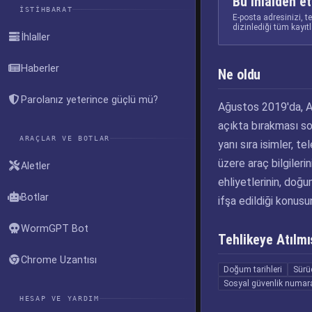
Bu ihlalden et
İSTIHBARAT
E-posta adresinizi, t
dizinlediği tüm kayıt
İhlaller
Haberler
Ne oldu
Parolanız yeterince güçlü mü?
Ağustos 2019'da, Au
açıkta bırakması son
ARAÇLAR VE BOTLAR
yanı sıra isimler, t
üzere araç bilgileri
Aletler
ehliyetlerinin, doğum
Botlar
ifşa edildiği konusu
WormGPT Bot
Tehlikeye Atılmış
Chrome Uzantısı
Doğum tarihleri
Sürüc
Sosyal güvenlik numara
HESAP VE YARDIM