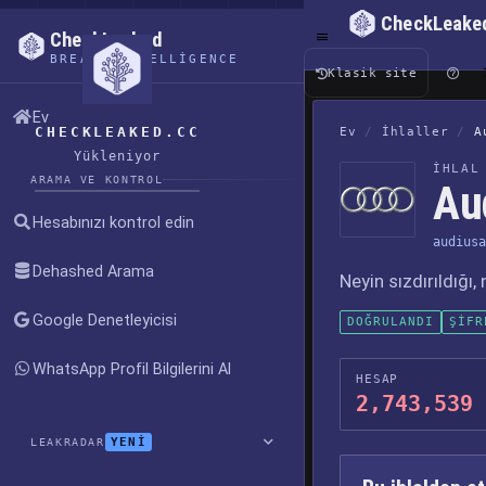
CheckLeake
CheckLeaked
BREACH INTELLIGENCE
Klasik site
Ev
CHECKLEAKED.CC
Ev
/
İhlaller
/
A
Yükleniyor
İHLAL
ARAMA VE KONTROL
Aud
Hesabınızı kontrol edin
audiusa
Dehashed Arama
Neyin sızdırıldığı
Google Denetleyicisi
DOĞRULANDI
ŞIFR
WhatsApp Profil Bilgilerini Al
HESAP
2,743,539
YENİ
LEAKRADAR