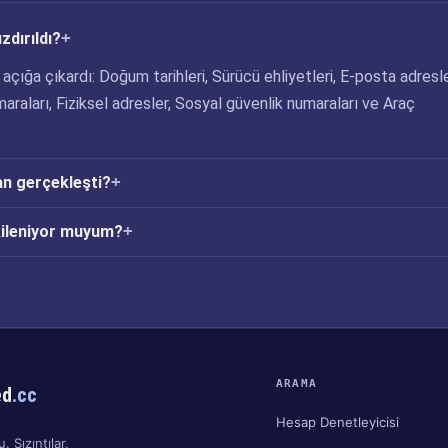
ızdırıldı?
ri açığa çıkardı: Doğum tarihleri, Sürücü ehliyetleri, E-posta adresle
araları, Fiziksel adresler, Sosyal güvenlik numaraları ve Araç
an gerçekleşti?
tkileniyor muyum?
ARAMA
ed
.cc
Hesap Denetleyicisi
. Sızıntılar,