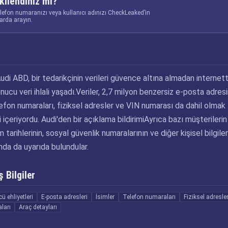
kilendiniz mi?
elefon numaranızı veya kullanıcı adınızı CheckLeaked’in
larda arayın.
di ABD, bir tedarikçinin verileri güvence altına almadan internet
ucu veri ihlali yaşadı.Veriler, 2,7 milyon benzersiz e-posta adresi
elefon numaraları, fiziksel adresler ve VIN numarası da dahil olmak
ni içeriyordu. Audi'den bir açıklama bildirimiAyrıca bazı müşterilerin
 tarihlerinin, sosyal güvenlik numaralarının ve diğer kişisel bilgiler
nda da uyarıda bulundular.
 Bilgiler
ü ehliyetleri
E-posta adresleri
İsimler
Telefon numaraları
Fiziksel adresle
ları
Araç detayları