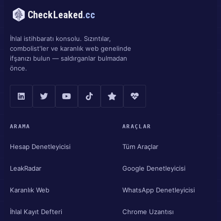
CheckLeaked
.cc
İhlal istihbaratı konsolu. Sızıntılar,
combolist'ler ve karanlık web genelinde
ifşanızı bulun — saldırganlar bulmadan
önce.
ARAMA
ARAÇLAR
Hesap Denetleyicisi
Tüm Araçlar
LeakRadar
Google Denetleyicisi
Karanlık Web
WhatsApp Denetleyicisi
İhlal Kayıt Defteri
Chrome Uzantısı