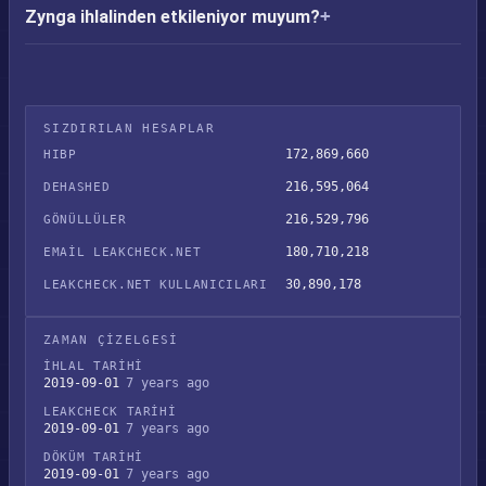
Zynga ihlalinden etkileniyor muyum?
SIZDIRILAN HESAPLAR
172,869,660
HIBP
216,595,064
DEHASHED
216,529,796
GÖNÜLLÜLER
180,710,218
EMAIL LEAKCHECK.NET
30,890,178
LEAKCHECK.NET KULLANICILARI
ZAMAN ÇIZELGESI
İHLAL TARIHI
2019-09-01
7 years ago
LEAKCHECK TARIHI
2019-09-01
7 years ago
DÖKÜM TARIHI
2019-09-01
7 years ago