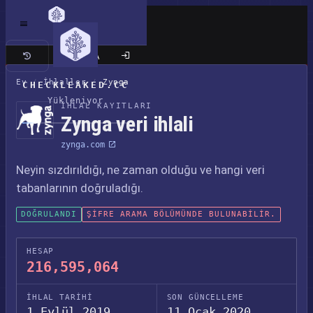
Klasik site
Ev
/
İhlaller
/
Zynga
CHECKLEAKED.CC
Yükleniyor
İHLAL KAYITLARI
Zynga veri ihlali
zynga.com
Neyin sızdırıldığı, ne zaman olduğu ve hangi veri
tabanlarının doğruladığı.
DOĞRULANDI
ŞIFRE ARAMA BÖLÜMÜNDE BULUNABILIR.
HESAP
216,595,064
İHLAL TARIHI
SON GÜNCELLEME
1 Eylül 2019
11 Ocak 2020