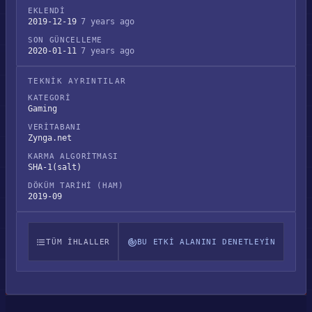
EKLENDI
2019-12-19
7 years ago
SON GÜNCELLEME
2020-01-11
7 years ago
TEKNIK AYRINTILAR
KATEGORI
Gaming
VERITABANI
Zynga.net
KARMA ALGORITMASI
SHA-1(salt)
DÖKÜM TARIHI (HAM)
2019-09
TÜM IHLALLER
BU ETKI ALANINI DENETLEYIN