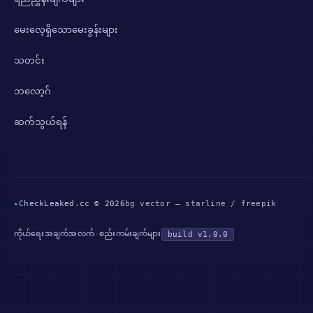
မေးလေ့ရှိသောမေးခွန်းများ
သတင်း
ဘလော့ဂ်
ဆက်သွယ်ရန်
▸
CheckLeaked.cc © 2026
bg vector — starline / freepik
ကိုယ်ရေးအချက်အလက်
စည်းကမ်းချက်များ
·
build v1.0.0