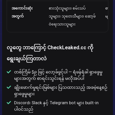
အကောင်းဆုံး
စားသုံးသူများ၊ စမ်းသပ်
စားသု
အတွက်
သူများ၊ သုတေသီများ၊ ဆော့ဖ်
များ၊
ဝဲရေးသားသူများ
လူတွေ ဘာကြောင့် CheckLeaked.cc ကို
ရွေးချယ်ကြတာလဲ
တစ်ကြိမ် $၉ ဖြင့် လော့ခ်ဖွင့်ပါ — ရံဖန်ရံခါ ရှာဖွေမှု
များအတွက် စာရင်းသွင်းရန် မလိုအပ်ပါ
ချိုးဖောက်မှုရင်းမြစ်များ ပြသထားသည့် အခမဲ့နေ့စဉ်
ရှာဖွေမှုများ
Discord၊ Slack နှင့် Telegram bot များ built-in
ပါဝင်သည်