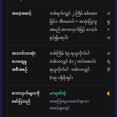
အခမဲ့အဆင့်
တစ်ရက်လျှင် ၂ ကြိမ် စစ်ဆေး
အခမဲ့
ခြင်း၊ အီးမေးလ် + အသုံးပြုသူ
ရှာဖွ
အမည် (စကားဝှက်ဖြင့် လော့ခ်
+ အခမ
ဖွင့်၍မရပါ)
အသုံ
အသက်သာဆုံး
တစ်ကြိမ် $၉ ရယူလိုက်ပါ ·
တစ်ရ
ပေးချေမှု
တစ်လလျှင် $၁၂ ထပ်ဆောင်း
$၉.၉
အစီအစဉ်
ရယူလိုက်ပါ · တစ်လလျှင်
$၆၉.
$၁၉ ပရိုမိုးရှင်း
စကားဝှက်များကို
ဟုတ်ကဲ့
အက
ဖော်ပြသည်
အခကြေးငွေပေးဆောင်ရသော
အဆင့်များတွင်