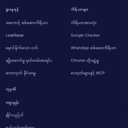
ရှာဖွေရန်
ကိရိယာများ
အကောင့် စစ်ဆေးကိရိယာ
ကိရိယာအားလုံး
LeakRadar
Google Checker
မှောင်မိုက်သော ဝဘ်
WhatsApp စစ်ဆေးကိရိယာ
ချိုးဖောက်မှု မှတ်တမ်းစာရင်း
Chrome တိုးချဲ့မှု
စကားဝှက် ခိုင်မာမှု
ဘော့တ်များနှင့် MCP
ကုမ္ပဏီ
ဈေးနှုန်း
နှိုင်းယှဉ်ပါ
ရည်ညွှန်းချက်များ