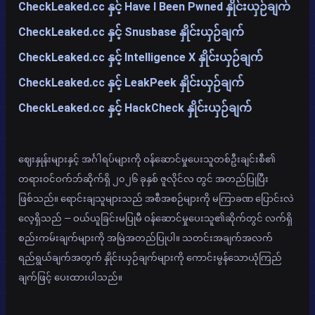
CheckLeaked.cc နှင့် Have I Been Pwned နှိုင်းယှဉ်ချက်
CheckLeaked.cc နှင့် Snusbase နှိုင်းယှဉ်ချက်
CheckLeaked.cc နှင့် Intelligence X နှိုင်းယှဉ်ချက်
CheckLeaked.cc နှင့် LeakPeek နှိုင်းယှဉ်ချက်
CheckLeaked.cc နှင့် HackCheck နှိုင်းယှဉ်ချက်
ဈေးနှုန်းများနှင့် အင်္ဂါရပ်များကို ဝန်ဆောင်မှုပေးသူတစ်ဦးချင်းစီ၏
တရားဝင်ဝက်ဘ်ဆိုက်ရှိ ၂၀၂၆ ခုနှစ် ဇူလိုင်လ တွင် အတည်ပြုပြီး
ဖြစ်သည်။ ရောင်းချသူများသည် အစီအစဉ်များကို မကြာခဏ ပြောင်းလဲ
လေ့ရှိသည် — ဝယ်ယူခြင်းမပြုမီ ဝန်ဆောင်မှုပေးသူ၏ဆိုက်တွင် လက်ရှိ
စည်းကမ်းချက်များကို အမြဲအတည်ပြုပါ။ သတင်းအချက်အလက်
ရည်ရွယ်ချက်အတွက် နှိုင်းယှဉ်ချက်များကို ကောင်းမွန်သောယုံကြည်
ချက်ဖြင့် ပေးထားပါသည်။