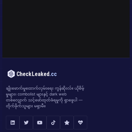
CheckLeaked
.cc
ချိုးဖောက်မှုထောက်လှမ်းရေး ကွန်ဆိုးလ်။ ယိုစိမ့်
မှုများ၊ combolist များနှင့် dark web
တစ်လျှောက် သင့်ဖော်ထုတ်ခံရမှုကို ရှာဖွေပါ —
တိုက်ခိုက်သူများ မရှာမီ။