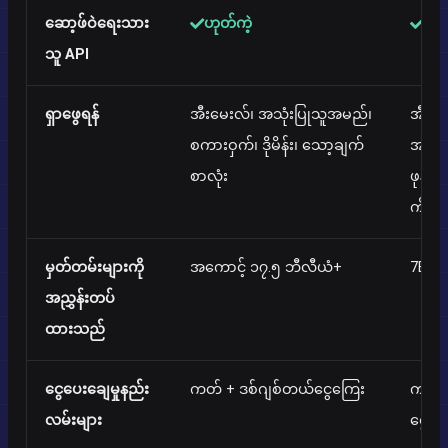
ဆော့ဖ်ဝဲရေးသား
ဟုတ်ကဲ့
ဟုတ
သူ API
ရှာဖွေရန်
အီးမေးလ်၊ အသုံးပြုသူအမည်၊
အီးမေ
စကားဝှက်၊ ဒိုမိန်း၊ သော့ချက်
အမည်၊
စာလုံး
ဖုန်း၊
က်ရှ်
မှတ်တမ်းများကို
အကောင့် ၁၇.၅ ဘီလီယံ+
7B+ မ
အညွှန်းတပ်
ထားသည်
ငွေပေးချေမှုနည်း
ကတ် + ဒစ်ဂျစ်တယ်ငွေကြေး
ကတ် 
လမ်းများ
ငွေကြ