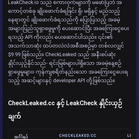
LeakCheck.io သည် စကားဝှက်များကို မဖော်ပြဘဲ အ
ကောင့်တစ်ခု ချိုးဖောက်ခံရခြင်း ရှိ၊ မရှိနှင့် မည်သည့်
နေရာတွင် ချိုးဖောက်ခံရသည်ကို ပြောပြသည့် အခမဲ့
အများပြည်သူရှာဖွေမှုကို ပေးဆောင်ပြီး အခကြေးငွေပေး
ရသည့် API ကိုလည်း ပေးဆောင်ပါသည်။ ၎င်း၏
အသက်သာဆုံး ထပ်တလဲလဲအစီအစဉ်မှာ တစ်လလျှင်
$9.99 ဖြစ်သည်။ CheckLeaked သည် အနီးစပ်ဆုံး
နှိုင်းယှဉ်နိုင်သည်- ရင်းမြစ်များပါရှိသော အခမဲ့နေ့စဉ်
ရှာဖွေမှုများ၊ ကုန်ကျစရိတ်နည်းသော အခကြေးငွေပေးရ
သည့် အဆင့်များနှင့် developer API တို့ဖြစ်သည်။
CheckLeaked.cc နှင့် LeakCheck နှိုင်းယှဉ်
ချက်
CHECKLEAKED.CC
LEAK
အင်္ဂါရပ်