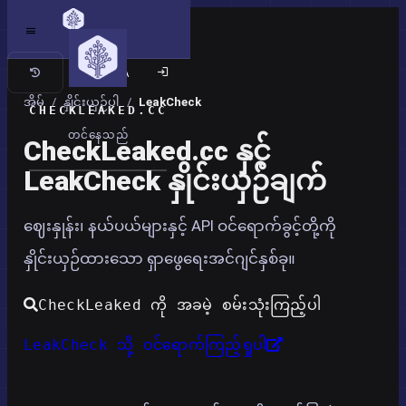
ကလက်စစ် ဆိုက်
အိမ်
/
နှိုင်းယှဉ်ပါ
/
LeakCheck
CHECKLEAKED.CC
တင်နေသည်
CheckLeaked.cc နှင့်
LeakCheck နှိုင်းယှဉ်ချက်
ဈေးနှုန်း၊ နယ်ပယ်များနှင့် API ဝင်ရောက်ခွင့်တို့ကို
နှိုင်းယှဉ်ထားသော ရှာဖွေရေးအင်ဂျင်နှစ်ခု။
CheckLeaked ကို အခမဲ့ စမ်းသုံးကြည့်ပါ
LeakCheck သို့ ဝင်ရောက်ကြည့်ရှုပါ