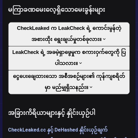
မကြာခဏမေးလေ့ရှိသောမေးခွန်းများ
CheckLeaked က LeakCheck ရဲ့ ကောင်းမွန်တဲ့
အစားထိုး ရွေးချယ်မှုတစ်ခုလား။
LeakCheck ရဲ့ အခမဲ့ရှာဖွေမှုက စကားဝှက်တွေကို ပြ
ပါသလား။
ငွေပေးချေထားသော အစီအစဉ်များ၏ ကုန်ကျစရိတ်
မှာ မည်မျှရှိသနည်း။
အခြားကိရိယာများနှင့် နှိုင်းယှဉ်ပါ
CheckLeaked.cc နှင့် DeHashed နှိုင်းယှဉ်ချက်