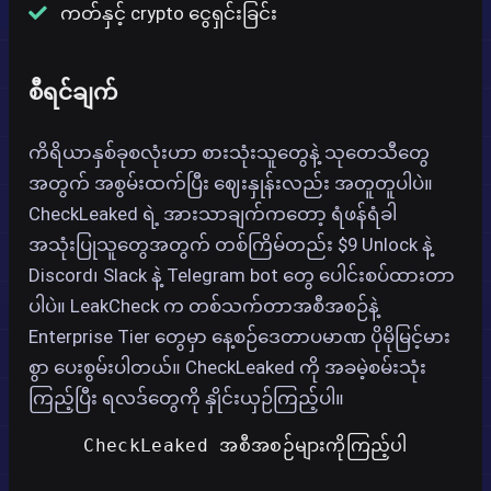
ကတ်နှင့် crypto ငွေရှင်းခြင်း
စီရင်ချက်
ကိရိယာနှစ်ခုစလုံးဟာ စားသုံးသူတွေနဲ့ သုတေသီတွေ
အတွက် အစွမ်းထက်ပြီး ဈေးနှုန်းလည်း အတူတူပါပဲ။
CheckLeaked ရဲ့ အားသာချက်ကတော့ ရံဖန်ရံခါ
အသုံးပြုသူတွေအတွက် တစ်ကြိမ်တည်း $9 Unlock နဲ့
Discord၊ Slack နဲ့ Telegram bot တွေ ပေါင်းစပ်ထားတာ
ပါပဲ။ LeakCheck က တစ်သက်တာအစီအစဉ်နဲ့
Enterprise Tier တွေမှာ နေ့စဉ်ဒေတာပမာဏ ပိုမိုမြင့်မား
စွာ ပေးစွမ်းပါတယ်။ CheckLeaked ကို အခမဲ့စမ်းသုံး
ကြည့်ပြီး ရလဒ်တွေကို နှိုင်းယှဉ်ကြည့်ပါ။
CheckLeaked အစီအစဉ်များကိုကြည့်ပါ