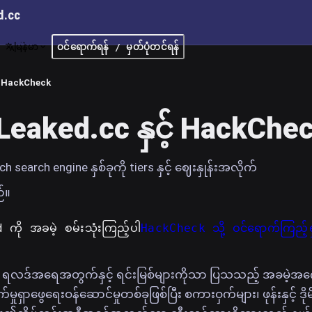
d.cc
မြန်မာ
ဝင်ရောက်ရန် / မှတ်ပုံတင်ရန်
HackCheck
eaked.cc နှင့် HackCheck 
h search engine နှစ်ခုကို tiers နှင့် ဈေးနှုန်းအလိုက်
်။
ို အခမဲ့ စမ်းသုံးကြည့်ပါ
HackCheck သို့ ဝင်ရောက်ကြည့်ရှ
ရလဒ်အရေအတွက်နှင့် ရင်းမြစ်များကိုသာ ပြသသည့် အခမဲ့အက
်မှုရှာဖွေရေးဝန်ဆောင်မှုတစ်ခုဖြစ်ပြီး စကားဝှက်များ၊ ဖုန်းနှင့် ဒိုမိ