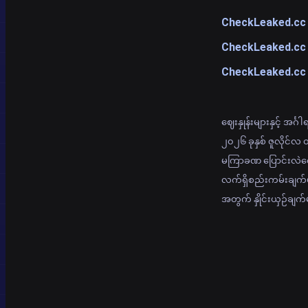
CheckLeaked.cc နှ
CheckLeaked.cc နှ
CheckLeaked.cc နှင
ဈေးနှုန်းများနှင့် အင
၂၀၂၆ ခုနှစ် ဇူလိုင်
မကြာခဏ ပြောင်းလဲလေ့
လက်ရှိစည်းကမ်းချက
အတွက် နှိုင်းယှဉ်ချ