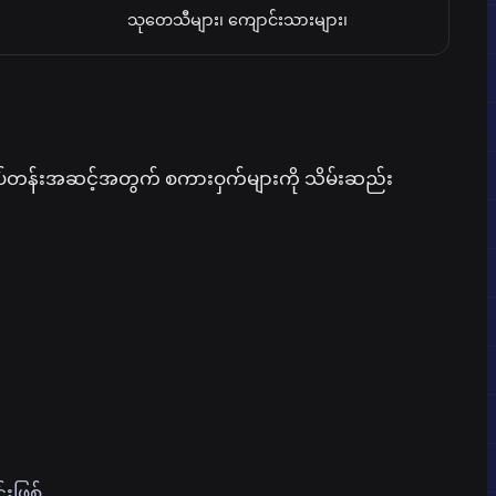
သုတေသီများ၊ ကျောင်းသားများ၊
ိပ်တန်းအဆင့်အတွက် စကားဝှက်များကို သိမ်းဆည်း
းဖြစ်