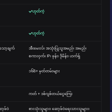
ဟုတ်ကဲ့
ဟုတ်ကဲ့
 သော့ချက်
အီးမေးလ်၊ အသုံးပြုသူအမည်၊ အမည်၊
စကားဝှက်၊ IP၊ ဖုန်း၊ ဒိုမိန်း၊ ဟက်ရှ်
၁၆B+ မှတ်တမ်းများ
ကတ် + ဒစ်ဂျစ်တယ်ငွေကြေး
ာ့ဖ်ဝဲ
စားသုံးသူများ၊ ဆော့ဖ်ဝဲရေးသားသူများ၊