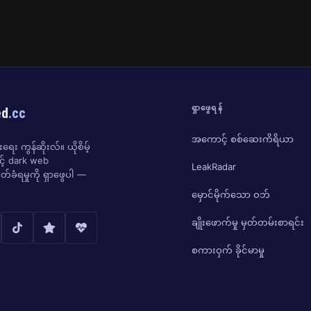
ရှာဖွေရန်
ed
.cc
အကောင့် စစ်ဆေးကိရိယာ
ေး ကွန်ဆိုးလ်။ ယိုစိမ့်
ှင့် dark web
LeakRadar
်ခံရမှုကို ရှာဖွေပါ —
မှောင်မိုက်သော ဝဘ်
ချိုးဖောက်မှု မှတ်တမ်းစာရင်း
စကားဝှက် ခိုင်မာမှု