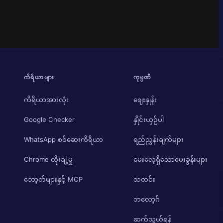
ကိရိယာများ
ကုမ္ပဏီ
ကိရိယာအားလုံး
ဈေးနှုန်း
Google Checker
နှိုင်းယှဉ်ပါ
WhatsApp စစ်ဆေးကိရိယာ
ရည်ညွှန်းချက်များ
Chrome တိုးချဲ့မှု
မေးလေ့ရှိသောမေးခွန်းများ
ဘော့တ်များနှင့် MCP
သတင်း
ဘလော့ဂ်
ဆက်သွယ်ရန်