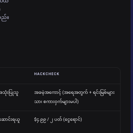
်ပယ်
၏
သည်။
HACKCHECK
အသုံးပြုသူ
အခမဲ့အကောင့် (အရေအတွက် + ရင်းမြစ်များ
သာ၊ စကားဝှက်များမပါ)
်ဆောင်းရယူ
$၄.၉၉ / ၂ ပတ် (ငွေရောင်)