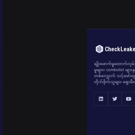
CheckLeak
ချိုးဖောက်မှုထောက်လှမ်းရ
မှုများ၊ combolist များန
တစ်လျှောက် သင့်ဖော်ထုတ
တိုက်ခိုက်သူများ မရှာမီ။