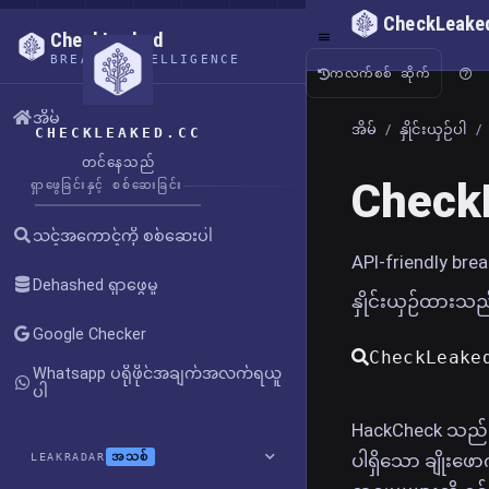
CheckLeake
CheckLeaked
BREACH INTELLIGENCE
ကလက်စစ် ဆိုက်
အိမ်
အိမ်
/
နှိုင်းယှဉ်ပါ
/
CHECKLEAKED.CC
တင်နေသည်
CheckL
ရှာဖွေခြင်းနှင့် စစ်ဆေးခြင်း
သင့်အကောင့်ကို စစ်ဆေးပါ
API-friendly breac
Dehashed ရှာဖွေမှု
နှိုင်းယှဉ်ထားသည
Google Checker
CheckLeaked က
Whatsapp ပရိုဖိုင်အချက်အလက်ရယူ
ပါ
HackCheck သည် 
အသစ်
ပါရှိသော ချိုးဖောက
LEAKRADAR