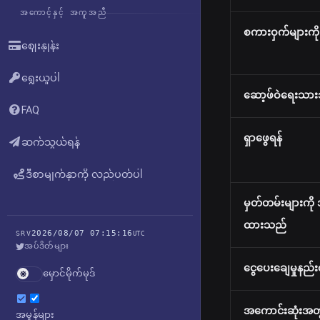
အကောင့်နှင့် အကူအညီ
စကားဝှက်များကိ
ဈေးနှုန်း
ရွေးယူပါ
ဆော့ဖ်ဝဲရေးသား
FAQ
ရှာဖွေရန်
ဆက်သွယ်ရန်
ဒီစာမျက်နှာကို လည်ပတ်ပါ
မှတ်တမ်းများကို 
ထားသည်
2026/08/07 07:15:16
SRV
UTC
အပ်ဒိတ်များ
ငွေပေးချေမှုနည်
မှောင်မိုက်မုဒ်
အကောင်းဆုံးအတ
အမှုန်များ