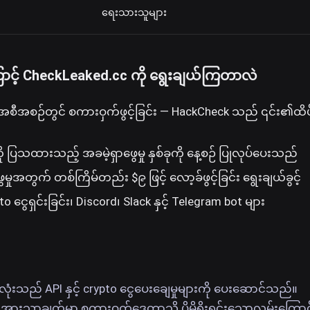
ရေးသားသူများ
င့် CheckLeaked.cc ကို ရွေးချယ်ကြတာလဲ
အစီအစဉ်တွင် စကားဝှက်ဖွင့်ခြင်း — HackCheck သည် ၎င်း၏ထ
ို ပြသထားသည့် အခမဲ့ရှာဖွေမှု နှစ်ခုကို နေ့စဉ် ပြုလုပ်ပေးသည်
ွေမှုအတွက် တစ်ကြိမ်တည်း $၉ ဖြင့် လော့ခ်ဖွင့်ခြင်း ရွေးချယ်ခွင့်
to ငွေရှင်းခြင်း၊ Discord၊ Slack နှင့် Telegram bot များ
ုစလုံးသည် API နှင့် crypto ငွေပေးချေမှုများကို ပေးဆောင်သည်။
ားသာချက်မှာ စကားဝှက်ဒေတာသို့ ပိုမိုရိုးရှင်းသောလမ်းကြောင်