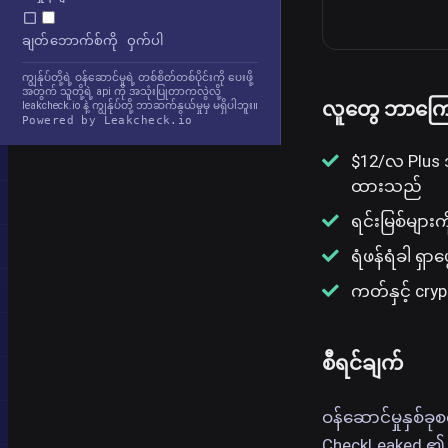
ချတ်ဘောက်စ်ကို ဝှက်ပါ
ကျွန်ုပ်တို့ရဲ့ ဝန်ဆောင်မှုရဲ့ တစ်စိတ်တစ်ပိုင်းကို ပေးဖို့
အတွက် သူတို့ရဲ့ api ကို အသုံးပြုတာကလွဲလို့
လူတွေ ဘာကြော
leakcheck.io နဲ့ ကျွန်ုပ်တို့ ဘာဆက်နွယ်မှုမှ မရှိပါဘူး။
Powered by Leakcheck.io
$12/လ Plus 
ထားသည်
ရင်းမြစ်များက
ရံဖန်ရံခါ ရှာဖ
ကတ်နှင့် cryp
စီရင်ချက်
ဝန်ဆောင်မှုနှစ်ခ
CheckLeaked ၏ အ