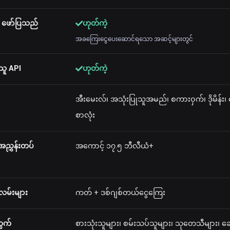
ု ဖော်ပြသည်
ဟုတ်ကဲ့
အခကြေးငွေပေးဆောင်ရသော အဆင့်များတွင်
သူ API
ဟုတ်ကဲ့
အီးမေးလ်၊ အသုံးပြုသူအမည်၊ စကားဝှက်၊ ဒိုမိန်း၊
စာလုံး
အညွှန်းတပ်
အကောင့် ၁၇.၅ ဘီလီယံ+
းလမ်းများ
ကတ် + ဒစ်ဂျစ်တယ်ငွေကြေး
ွက်
စားသုံးသူများ၊ စမ်းသပ်သူများ၊ သုတေသီများ၊ ဆေ