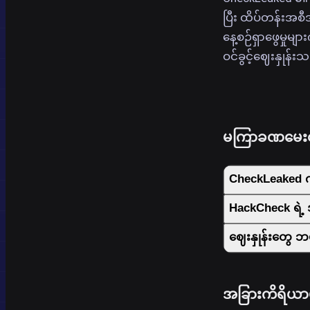
ပြီး ထိပ်တန်းအစီအ
နေ့စဉ်ရှာဖွေမှုမျ
ဝင်ခွင့်ဈေးနှုန်
မကြာခဏမေးလေ့
CheckLeaked က
HackCheck ရဲ့
ဈေးနှုန်းတွေ ဘယ
အခြားကိရိယာများ