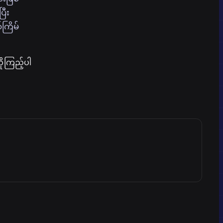
ြီး
်ကြိမ်
ုကြည့်ပါ