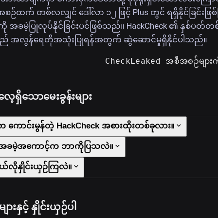
စဉ်ထက် တစ်လလျှင် ဒေါ်လာ ၁၂ ဖြင့် Plus တွင် ရရှိနိုင်ခြင်းဖြစ်ပ
ားကို အခမဲ့ပြုလုပ်နိုင်ခြင်းပင်ဖြစ်သည်။ HackCheck ၏ နှစ်ပတ်တစ
းသည် အလွန်ရေတိုအသုံးပြုရန်အတွက် ဆွဲဆောင်မှုရှိနိုင်ပါသည်။
CheckLeaked အစီအစဉ်များကိ
ရှိသောမေးခွန်းများ
 ကောင်းမွန်တဲ့ HackCheck အစားထိုးတစ်ခုလား။
 အခမဲ့အကောင့်က ဘာကိုပြသလဲ။
်လိုနှိုင်းယှဉ်ကြလဲ။
နှင့် နှိုင်းယှဉ်ပါ