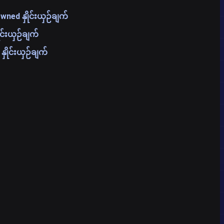
ned နှိုင်းယှဉ်ချက်
င်းယှဉ်ချက်
ှိုင်းယှဉ်ချက်