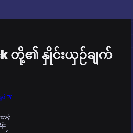
တို့၏ နှိုင်းယှဉ်ချက်
ုပါ
ောင့်
န်း