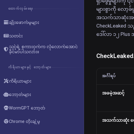
ရှာဖွေမှုများကိ
များစွာကို လော့
ထောက်လှမ်းရေး
အသက်သာဆုံးအခကြ
ချိုးဖောက်မှုများ
CheckLeaked သည် 
ဒေါ်လာ ၁၂ Plus 
သတင်း
သင့်ရဲ့ စကားဝှက်က လုံလောက်အောင်
ခိုင်မာပါသလား။
CheckLeaked.cc
ကိရိယာများနှင့် ဘော့တ်များ
အင်္ဂါရပ်
ကိရိယာများ
အခမဲ့အဆင့်
ဘော့တ်များ
WormGPT ဘော့တ်
အသက်သာဆုံး ပေ
Chrome တိုးချဲ့မှု