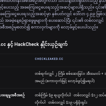
ု ၎င်း၏ထိပ်တန်းအစီအစဉ်အတွက်သာ သီးသန့်ထားရှိထားသည့် နယ
ခ်ဖွင့်ပေးသည့် အခကြေးငွေပေးရသည့်အဆင့်များပါရှိသည်။ ၎င်း
ေးငွေပေးရသည့်အဆင့်မှာ နှစ်ပတ်လျှင် ဒေါ်လာ ၄.၉၉ ဖြစ်
အခမဲ့နေ့စဉ်ရှာဖွေမှုများကို ပေးဆောင်ပြီး ၎င်း၏ တစ်လလျှင်
အစီအစဉ်မှစတင်၍ စကားဝှက်များကို လော့ခ်ဖွင့်ပေးပါသည်။
 နှင့် HackCheck နှိုင်းယှဉ်ချက်
CHECKLEAKED.CC
တစ်ရက်လျှင် ၂ ကြိမ် စစ်ဆေးခြင်း၊ အီးမေးလ် + 
အမည် (စကားဝှက်ဖြင့် လော့ခ်ဖွင့်၍မရပါ)
းချေမှုအစီအစဉ်
တစ်ကြိမ် $၉ ရယူလိုက်ပါ · တစ်လလျှင် $၁၂ ထပ
လိုက်ပါ · တစ်လလျှင် $၁၉ ပရိုမိုးရှင်း