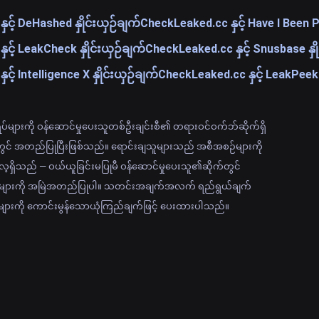
င့် DeHashed နှိုင်းယှဉ်ချက်
CheckLeaked.cc နှင့် Have I Been Pw
င့် LeakCheck နှိုင်းယှဉ်ချက်
CheckLeaked.cc နှင့် Snusbase နှို
့် Intelligence X နှိုင်းယှဉ်ချက်
CheckLeaked.cc နှင့် LeakPeek န
်္ဂါရပ်များကို ဝန်ဆောင်မှုပေးသူတစ်ဦးချင်းစီ၏ တရားဝင်ဝက်ဘ်ဆိုက်ရှိ
လ တွင် အတည်ပြုပြီးဖြစ်သည်။ ရောင်းချသူများသည် အစီအစဉ်များကို
ရှိသည် — ဝယ်ယူခြင်းမပြုမီ ဝန်ဆောင်မှုပေးသူ၏ဆိုက်တွင်
်များကို အမြဲအတည်ပြုပါ။ သတင်းအချက်အလက် ရည်ရွယ်ချက်
က်များကို ကောင်းမွန်သောယုံကြည်ချက်ဖြင့် ပေးထားပါသည်။