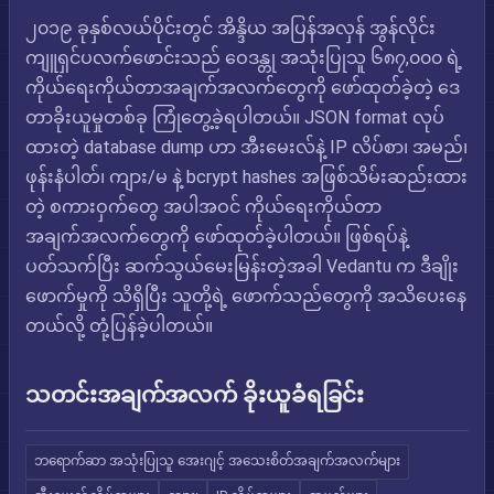
၂၀၁၉ ခုနှစ်လယ်ပိုင်းတွင် အိန္ဒိယ အပြန်အလှန် အွန်လိုင်း
ကျူရှင်ပလက်ဖောင်းသည် ဝေဒန္တု အသုံးပြုသူ ၆၈၇,၀၀၀ ရဲ့
ကိုယ်ရေးကိုယ်တာအချက်အလက်တွေကို ဖော်ထုတ်ခဲ့တဲ့ ဒေ
တာခိုးယူမှုတစ်ခု ကြုံတွေ့ခဲ့ရပါတယ်။ JSON format လုပ်
ထားတဲ့ database dump ဟာ အီးမေးလ်နဲ့ IP လိပ်စာ၊ အမည်၊
ဖုန်းနံပါတ်၊ ကျား/မ နဲ့ bcrypt hashes အဖြစ်သိမ်းဆည်းထား
တဲ့ စကားဝှက်တွေ အပါအဝင် ကိုယ်ရေးကိုယ်တာ
အချက်အလက်တွေကို ဖော်ထုတ်ခဲ့ပါတယ်။ ဖြစ်ရပ်နဲ့
ပတ်သက်ပြီး ဆက်သွယ်မေးမြန်းတဲ့အခါ Vedantu က ဒီချိုး
ဖောက်မှုကို သိရှိပြီး သူတို့ရဲ့ ဖောက်သည်တွေကို အသိပေးနေ
တယ်လို့ တုံ့ပြန်ခဲ့ပါတယ်။
သတင်းအချက်အလက် ခိုးယူခံရခြင်း
ဘရောက်ဆာ အသုံးပြုသူ အေးဂျင့် အသေးစိတ်အချက်အလက်များ