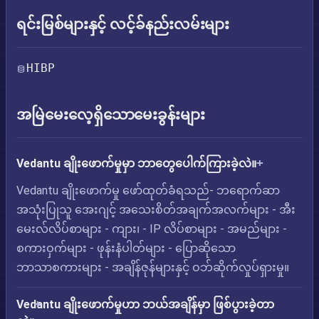
ရင်းမြစ်များနှင့် လင့်ခ်နည်းလမ်းများ
HIBP
အမြဲမေးလေ့ရှိသောမေးခွန်းများ
Vedantu ချိုးဖောက်မှုမှာ ဘာတွေပေါက်ကြားခဲ့လဲ။
Vedantu ချိုးဖောက်မှု ဖော်ထုတ်ခံရသည်- ဘရောက်ဆာ
အသုံးပြုသူ အေးဂျင့် အသေးစိတ်အချက်အလက်များ - အီး
မေးလ်လိပ်စာများ - ကျား၊ - IP လိပ်စာများ - အမည်များ -
စကားဝှက်များ - ဖုန်းနံပါတ်များ - ပြောဆိုသော
ဘာသာစကားများ - အချိန်ဇုန်များနှင့် ဝဘ်ဆိုက်လှုပ်ရှားမှု။
Vedantu ချိုးဖောက်မှုဟာ ဘယ်အချိန်မှာ ဖြစ်ပွားခဲ့တာ