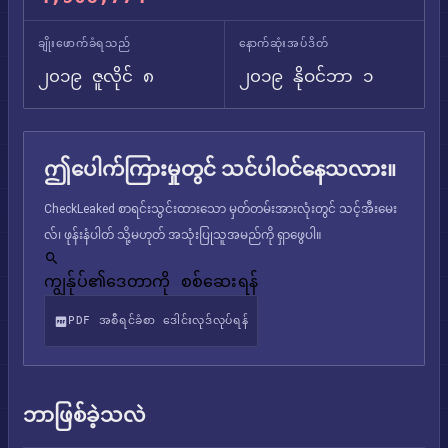
ချိုးဖောက်ခံရသည်
နောက်ဆုံးအပ်ဒိတ်
၂၀၁၉ ဇူလိုင် ၈
၂၀၁၉ နိုဝင်ဘာ ၁
ဤပေါက်ကြားမှုတွင် သင်ပါဝင်နေသလား။
CheckLeaked စာရင်းသွင်းထားသော မှတ်တမ်းအားလုံးတွင် သင့်အီးမေး
လ်၊ ဖုန်းနံပါတ် သို့မဟုတ် အသုံးပြုသူအမည်ကို ရှာဖွေပါ။
ကျွန်ုပ်၏ဒေတာကို စစ်ဆေးရန်
PDF အစီရင်ခံစာ ဒေါင်းလုဒ်လုပ်ရန်
ဘာဖြစ်ခဲ့သလဲ