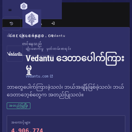
ကလက်စစ် ဆိုက်
CHECKLEAKED.CC
အိမ်
/
ချိုးဖောက်မှုများ
/
Vedantu
တင်နေသည်
ချိုးဖောက်မှု မှတ်တမ်းစာရင်း
Vedantu ဒေတာပေါက်ကြား
မှု
vedantu.com
ဘာတွေပေါက်ကြားခဲ့သလဲ၊ ဘယ်အချိန်ဖြစ်ခဲ့သလဲ၊ ဘယ်
ဒေတာဘေ့စ်တွေက အတည်ပြုသလဲ။
အတည်ပြုပြီး
အကောင့်များ
4,906,774