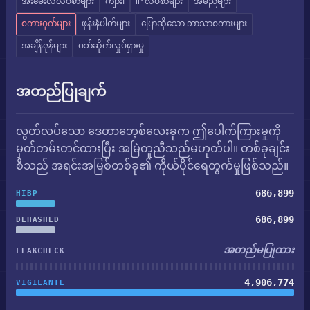
အီးမေးလ်လိပ်စာများ
ကျား၊
IP လိပ်စာများ
အမည်များ
စကားဝှက်များ
ဖုန်းနံပါတ်များ
ပြောဆိုသော ဘာသာစကားများ
အချိန်ဇုန်များ
ဝဘ်ဆိုက်လှုပ်ရှားမှု
အတည်ပြုချက်
လွတ်လပ်သော ဒေတာဘေ့စ်လေးခုက ဤပေါက်ကြားမှုကို
မှတ်တမ်းတင်ထားပြီး အမြဲတူညီသည်မဟုတ်ပါ။ တစ်ခုချင်း
စီသည် အရင်းအမြစ်တစ်ခု၏ ကိုယ်ပိုင်ရေတွက်မှုဖြစ်သည်။
686,899
HIBP
686,899
DEHASHED
အတည်မပြုထား
LEAKCHECK
4,906,774
VIGILANTE