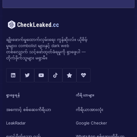
CheckLeaked
.cc
ချိုးဖောက်မှုထောက်လှမ်းရေး ကွန်ဆိုးလ်။ ယိုစိမ့်
မှုများ၊ combolist များနှင့် dark web
တစ်လျှောက် သင့်ဖော်ထုတ်ခံရမှုကို ရှာဖွေပါ —
တိုက်ခိုက်သူများ မရှာမီ။
ရှာဖွေရန်
ကိရိယာများ
အကောင့် စစ်ဆေးကိရိယာ
ကိရိယာအားလုံး
LeakRadar
Google Checker
မှောင်မိုက်သော ဝဘ်
WhatsApp စစ်ဆေးကိရိယာ