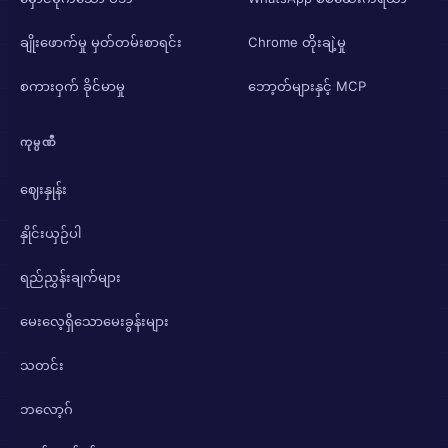
ချိုးဖောက်မှု မှတ်တမ်းစာရင်း
Chrome တိုးချဲ့မှု
စကားဝှက် ခိုင်မာမှု
ဘော့တ်များနှင့် MCP
ကုမ္ပဏီ
ဈေးနှုန်း
နှိုင်းယှဉ်ပါ
ရည်ညွှန်းချက်များ
မေးလေ့ရှိသောမေးခွန်းများ
သတင်း
ဘလော့ဂ်