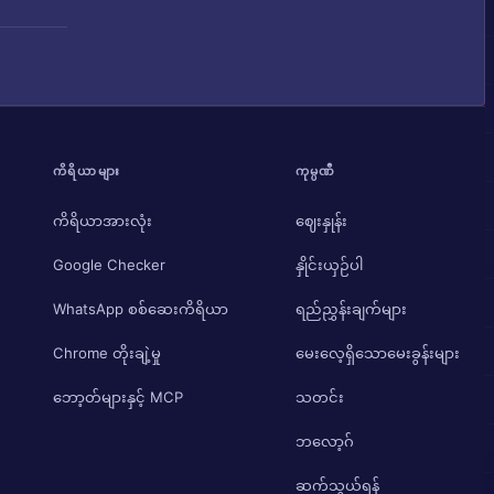
ကိရိယာများ
ကုမ္ပဏီ
ကိရိယာအားလုံး
ဈေးနှုန်း
Google Checker
နှိုင်းယှဉ်ပါ
WhatsApp စစ်ဆေးကိရိယာ
ရည်ညွှန်းချက်များ
Chrome တိုးချဲ့မှု
မေးလေ့ရှိသောမေးခွန်းများ
ဘော့တ်များနှင့် MCP
သတင်း
ဘလော့ဂ်
ဆက်သွယ်ရန်