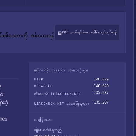
PDF အစီရင်ခံစာ ဒေါင်းလုဒ်လုပ်ရန်
်ုပ်၏ဒေတာကို စစ်ဆေးရန်
ပေါက်ကြားသွားသော အကောင့်များ
140,029
HIBP
ု
140,029
DEHASHED
135,287
ုက
အီးမေးလ် LEAKCHECK.NET
းခဲ့
135,287
LEAKCHECK.NET အသုံးပြုသူများ
shes
အချိန်ဇယား
ချိုးဖောက်ခံရသည်