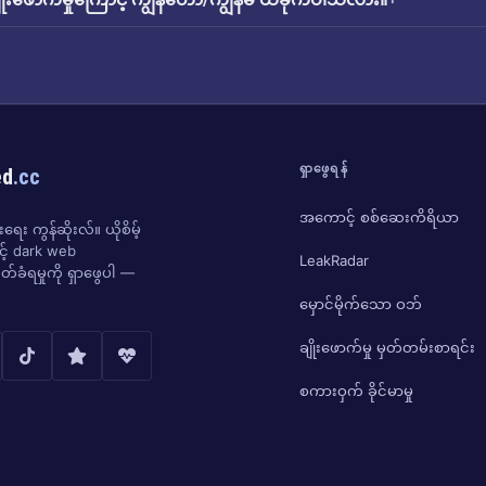
ရှာဖွေရန်
ed
.cc
အကောင့် စစ်ဆေးကိရိယာ
ေး ကွန်ဆိုးလ်။ ယိုစိမ့်
ှင့် dark web
LeakRadar
်ခံရမှုကို ရှာဖွေပါ —
မှောင်မိုက်သော ဝဘ်
ချိုးဖောက်မှု မှတ်တမ်းစာရင်း
စကားဝှက် ခိုင်မာမှု