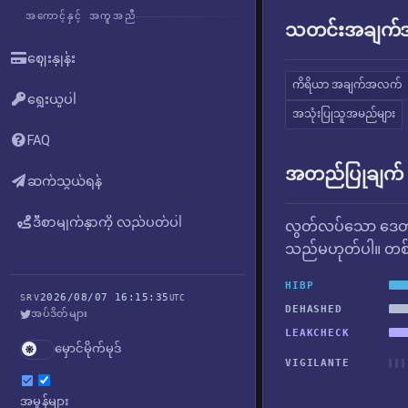
အကောင့်နှင့် အကူအညီ
သတင်းအချက်အလ
ဈေးနှုန်း
ကိရိယာ အချက်အလက်
ရွေးယူပါ
အသုံးပြုသူအမည်များ
FAQ
အတည်ပြုချက်
ဆက်သွယ်ရန်
ဒီစာမျက်နှာကို လည်ပတ်ပါ
လွတ်လပ်သော ဒေတာ
သည်မဟုတ်ပါ။ တစ်ခ
HIBP
2026/08/07 16:15:35
SRV
UTC
DEHASHED
အပ်ဒိတ်များ
LEAKCHECK
မှောင်မိုက်မုဒ်
VIGILANTE
အမှုန်များ