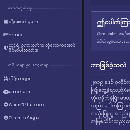
ထောက်လှမ်းရေး
ဤပေါက်ကြား
ချိုးဖောက်မှုများ
CheckLeaked စာရင်းသွ
သတင်း
နံပါတ် သို့မဟုတ် အသု
သင့်ရဲ့ စကားဝှက်က လုံလောက်အောင်
ခိုင်မာပါသလား။
ဘာဖြစ်ခဲ့သလဲ
ကိရိယာများနှင့် ဘော့တ်များ
ကိရိယာများ
၂၀၁၉ ခုနှစ် ဇူလို
ကြုံတွေ့ခဲ့ရသည်Xe
ဘော့တ်များ
တိုက်ခိုက်ခဲ့ပြီး
WormGPT ဘော့တ်
သည်။ ပေါက်ကြားလ
အသုံးပြုသူအမည်မျာ
Chrome တိုးချဲ့မှု
အဖြစ်သိမ်းဆည်းထ