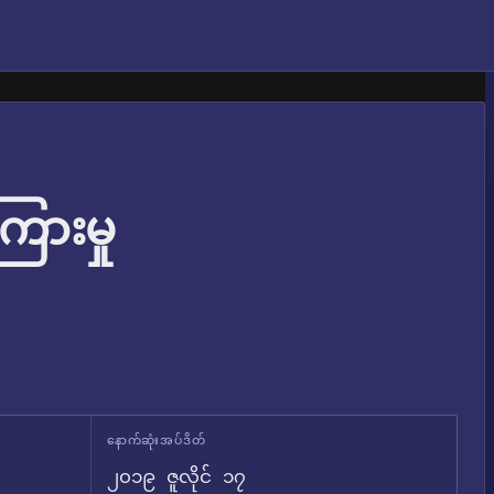
ြားမှု
နောက်ဆုံးအပ်ဒိတ်
၂၀၁၉ ဇူလိုင် ၁၇