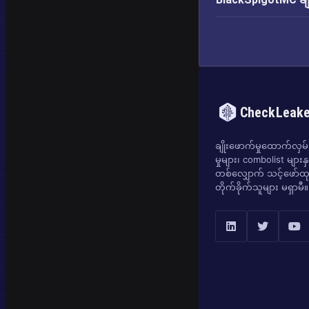
CheckLeak
ချိုးဖောက်မှုထောက်လှမ်းရ
မှုများ၊ combolist များန
တစ်လျှောက် သင့်ဖော်ထုတ
တိုက်ခိုက်သူများ မရှာမီ။