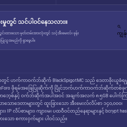
မှုတွင် သင်ပါဝင်နေသလား။
ကျွန
င်းထားသော မှတ်တမ်းအားလုံးတွင် သင့်အီးမေးလ်၊ ဖုန်း
ံးပြုသူအမည်ကို ရှာဖွေပါ။
င်လတွင် ဟက်ကာဝက်ဘ်ဆိုက် BlackSpigotMC သည် ဒေတာခိုးယူခံရမှ
nForo ဖိုရမ်အခြေပြုဆိုက်ကို ပြိုင်ဘက်ဟက်ကာဝက်ဘ်ဆိုက်တစ်ခ
 ဒေတာဘေ့စ်နှင့် ဝက်ဘ်ဆိုက်အပါအဝင် အချက်အလက် ၈.၅GB ပေါက်ကြာ
ာသောဒေတာများတွင် ထူးခြားသော အီးမေးလ်လိပ်စာ ၁၄၀,၀၀၀၊
း၊ IP လိပ်စာများ၊ ကျား၊မ၊ ပထဝီဝင်တည်နေရာများနှင့် bcrypt ha
ားသော စကားဝှက်များ ပါဝင်သည်။