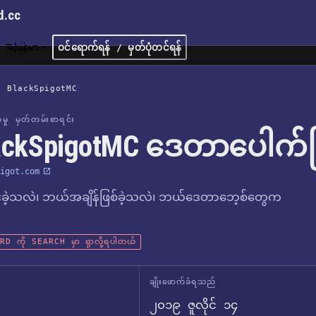
d.cc
မြန်မာ
ဝင်ရောက်ရန် / မှတ်ပုံတင်ရန်
/
BlackSpigotMC
က်မှု မှတ်တမ်းစာရင်း
ackSpigotMC ဒေတာပေါက်က
igot.com
ခဲ့သလဲ၊ ဘယ်အချိန်ဖြစ်ခဲ့သလဲ၊ ဘယ်ဒေတာဘေ့စ်တွေက
D ကို SEARCH မှာ ရှာလို့ရပါတယ်
ချိုးဖောက်ခံရသည်
၂၀၁၉ ဇူလိုင် ၁၄