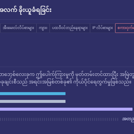
က် ခိုးယူခံရခြင်း
အီးမေးလ်လိပ်စာများ
ကျား၊
ပထဝီဝင်တည်နေရာများ
IP လိပ်စာများ
စကားဝှက်မ
ဘေ့စ်လေးခုက ဤပေါက်ကြားမှုကို မှတ်တမ်းတင်ထားပြီး အမြဲတ
ုချင်းစီသည် အရင်းအမြစ်တစ်ခု၏ ကိုယ်ပိုင်ရေတွက်မှုဖြစ်သည်။
အတည်