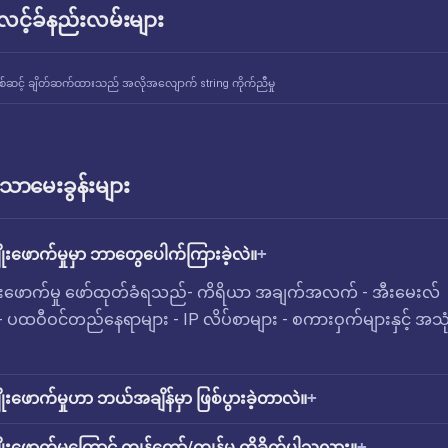
် လင့်ခ်နည်းလမ်းများ
စ်ဆင့် ချိတ်ဆက်ထားသည် အလိုအလျောက် string ကိုက်ညီမှု
ောမေးခွန်းများ
ုးဖောက်မှုမှာ ဘာတွေပေါက်ကြားခဲ့လဲ။
ိုးဖောက်မှု ဖော်ထုတ်ခံရသည်- ကိရိယာ အချက်အလက် - အီးမေးလ်
 - ပထဝီဝင်တည်နေရာများ - IP လိပ်စာများ - စကားဝှက်များနှင့် အသုံ
းဖောက်မှုဟာ ဘယ်အချိန်မှာ ဖြစ်ပွားခဲ့တာလဲ။
းဖောက်မှုကြောင့် ကျွန်တော်/ကျွန်မ ထိခိုက်ပါသလား။