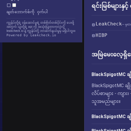
ရင်းမြစ်များနှင့
ချတ်ဘောက်စ်ကို ဝှက်ပါ
ကျွန်ုပ်တို့ရဲ့ ဝန်ဆောင်မှုရဲ့ တစ်စိတ်တစ်ပိုင်းကို ပေးဖို့
LeakCheck
— မှတ
အတွက် သူတို့ရဲ့ api ကို အသုံးပြုတာကလွဲလို့
leakcheck.io နဲ့ ကျွန်ုပ်တို့ ဘာဆက်နွယ်မှုမှ မရှိပါဘူး။
HIBP
Powered by Leakcheck.io
အမြဲမေးလေ့ရှိသ
BlackSpigotMC ချိ
BlackSpigotMC ချ
လိပ်စာများ - ကျား၊
သူအမည်များ။
BlackSpigotMC ချို
BlackSpigotMC ချို