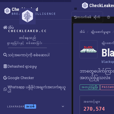
CheckLeake
CheckLeaked
BREACH INTELLIGENCE
ကလက်စစ် ဆိုက်
အိမ်
CHECKLEAKED.CC
အိမ်
/
ချိုးဖောက်မှုများ
တင်နေသည်
ရှာဖွေခြင်းနှင့် စစ်ဆေးခြင်း
ချိုးဖော
Bl
သင့်အကောင့်ကို စစ်ဆေးပါ
blacksp
Dehashed ရှာဖွေမှု
ဘာတွေပေါက်ကြား
အတည်ပြုသလဲ။
Google Checker
Whatsapp ပရိုဖိုင်အချက်အလက်ရယူ
အတည်ပြုပြီး
PASSWOR
ပါ
အကောင့်များ
အသစ်
LEAKRADAR
270,574