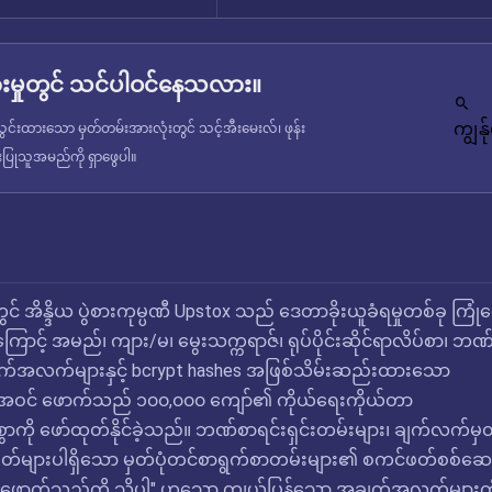
မှုတွင် သင်ပါဝင်နေသလား။
ကျွန
င်းထားသော မှတ်တမ်းအားလုံးတွင် သင့်အီးမေးလ်၊ ဖုန်း
ံးပြုသူအမည်ကို ရှာဖွေပါ။
င် အိန္ဒိယ ပွဲစားကုမ္ပဏီ Upstox သည် ဒေတာခိုးယူခံရမှုတစ်ခု ကြုံတွ
ာင့် အမည်၊ ကျား/မ၊ မွေးသက္ကရာဇ်၊ ရုပ်ပိုင်းဆိုင်ရာလိပ်စာ၊ ဘဏ
ချက်အလက်များနှင့် bcrypt hashes အဖြစ်သိမ်းဆည်းထားသော
အဝင် ဖောက်သည် ၁၀၀,၀၀၀ ကျော်၏ ကိုယ်ရေးကိုယ်တာ
ို ဖော်ထုတ်နိုင်ခဲ့သည်။ ဘဏ်စာရင်းရှင်းတမ်းများ၊ ချက်လက်မှ
နံပါတ်များပါရှိသော မှတ်ပုံတင်စာရွက်စာတမ်းများ၏ စကင်ဖတ်စစ်ဆေး
်ဖောက်သည်ကို သိပါ" ဟူသော ကျယ်ပြန့်သော အချက်အလက်များကိ