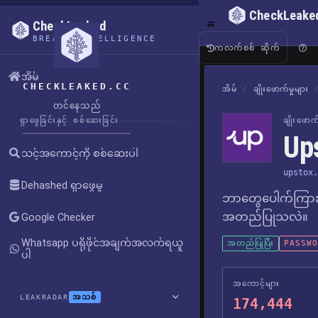
CheckLeake
CheckLeaked
BREACH INTELLIGENCE
ကလက်စစ် ဆိုက်
အိမ်
CHECKLEAKED.CC
အိမ်
/
ချိုးဖောက်မှုများ
တင်နေသည်
ရှာဖွေခြင်းနှင့် စစ်ဆေးခြင်း
ချိုးဖော
Up
သင့်အကောင့်ကို စစ်ဆေးပါ
upstox.
Dehashed ရှာဖွေမှု
ဘာတွေပေါက်ကြား
အတည်ပြုသလဲ။
Google Checker
Whatsapp ပရိုဖိုင်အချက်အလက်ရယူ
အတည်ပြုပြီး
PASSWOR
ပါ
အကောင့်များ
အသစ်
LEAKRADAR
174,444