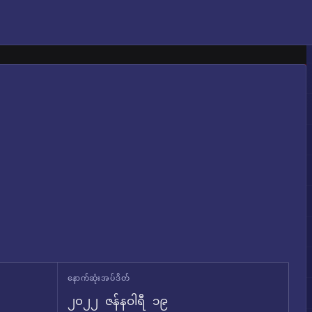
နောက်ဆုံးအပ်ဒိတ်
၂၀၂၂ ဇန်နဝါရီ ၁၉