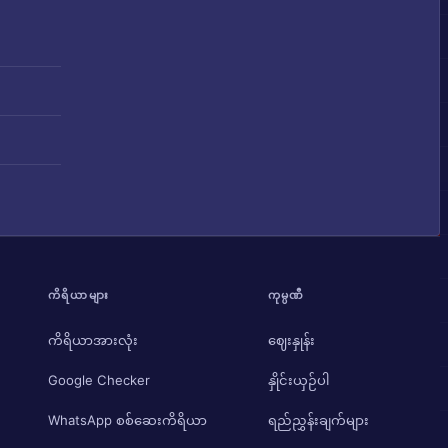
ကိရိယာများ
ကုမ္ပဏီ
ကိရိယာအားလုံး
ဈေးနှုန်း
Google Checker
နှိုင်းယှဉ်ပါ
WhatsApp စစ်ဆေးကိရိယာ
ရည်ညွှန်းချက်များ