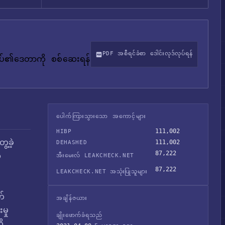
PDF အစီရင်ခံစာ ဒေါင်းလုဒ်လုပ်ရန်
်ုပ်၏ဒေတာကို စစ်ဆေးရန်
ပေါက်ကြားသွားသော အကောင့်များ
111,002
HIBP
ေ့ခဲ့
111,002
DEHASHED
87,222
်
အီးမေးလ် LEAKCHECK.NET
87,222
LEAKCHECK.NET အသုံးပြုသူများ
တ်
အချိန်ဇယား
မှု
ချိုးဖောက်ခံရသည်
ု