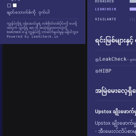
DEHASHED
LEAKCHECK
ချတ်ဘောက်စ်ကို ဝှက်ပါ
VIGILANTE
ကျွန်ုပ်တို့ရဲ့ ဝန်ဆောင်မှုရဲ့ တစ်စိတ်တစ်ပိုင်းကို ပေးဖို့
အတွက် သူတို့ရဲ့ api ကို အသုံးပြုတာကလွဲလို့
leakcheck.io နဲ့ ကျွန်ုပ်တို့ ဘာဆက်နွယ်မှုမှ မရှိပါဘူး။
Powered by Leakcheck.io
ရင်းမြစ်များနှင့
LeakCheck
— မှတ
HIBP
အမြဲမေးလေ့ရှိသ
Upstox ချိုးဖောက်မ
Upstox ချိုးဖောက်မ
- အီးမေးလ်လိပ်စာမ