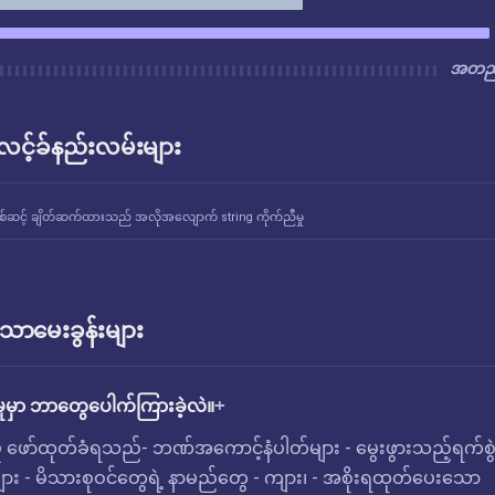
အတည်
် လင့်ခ်နည်းလမ်းများ
စ်ဆင့် ချိတ်ဆက်ထားသည် အလိုအလျောက် string ကိုက်ညီမှု
ောမေးခွန်းများ
ှုမှာ ဘာတွေပေါက်ကြားခဲ့လဲ။
ှု ဖော်ထုတ်ခံရသည်- ဘဏ်အကောင့်နံပါတ်များ - မွေးဖွားသည့်ရက်စွဲ
ျား - မိသားစုဝင်တွေရဲ့ နာမည်တွေ - ကျား၊ - အစိုးရထုတ်ပေးသော