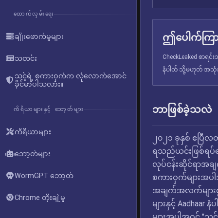
ထောက်လှမ်းရေး
ဤပေါက်ကြား
ချိုးဖောက်မှုများ
CheckLeaked စာရင်းသွ
သတင်း
နံပါတ် သို့မဟုတ် အသု
သင့်ရဲ့ စကားဝှက်က လုံလောက်အောင်
ခိုင်မာပါသလား။
ဘာဖြစ်ခဲ့သလဲ
ကိရိယာများနှင့် ဘော့တ်များ
ကိရိယာများ
၂၀၂၁ ခုနှစ် ဧပြီလတွ
ရသည်ယင်းဖြစ်ရပ်ကြေ
ဘော့တ်များ
လုပ်ငန်းဆိုင်ရာအ
WormGPT ဘော့တ်
စကားဝှက်များအပါ
အချက်အလက်များစွာက
Chrome တိုးချဲ့မှု
များနှင့် Aadhaar 
များအပါအဝင် "သင့