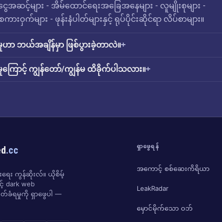
င်ငွေအဆင့်များ - အိမ်ထောင်ရေးအခြေအနေများ - လူမျိုးစုများ -
ားဝှက်များ - ဖုန်းနံပါတ်များနှင့် ရုပ်ပိုင်းဆိုင်ရာ လိပ်စာများ။
ှုဟာ ဘယ်အချိန်မှာ ဖြစ်ပွားခဲ့တာလဲ။
ှုကြောင့် ကျွန်တော်/ကျွန်မ ထိခိုက်ပါသလား။
ရှာဖွေရန်
ed
.cc
အကောင့် စစ်ဆေးကိရိယာ
ေး ကွန်ဆိုးလ်။ ယိုစိမ့်
ှင့် dark web
LeakRadar
်ခံရမှုကို ရှာဖွေပါ —
မှောင်မိုက်သော ဝဘ်