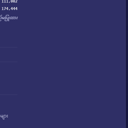
111,002
174,444
မပြုထား
များ