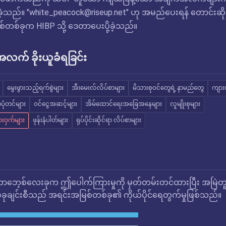
ခဲ့သည်။ "
white_peacock@riseup.net
" ဟု အမည်ပေးရန် တောင်းဆို
်တစ်ခုက HIBP သို့ ဒေတာပေးပို့ခဲ့သည်။
က် ခိုးယူခံရခြင်း
မွေးဖွားသည့်ရက်စွဲများ
အီးမေးလ်လိပ်စာများ
မိသားစုဝင်တွေရဲ့ နာမည်တွေ
ကျား၊
ုံတင်များ
ဝင်ငွေအဆင့်များ
အိမ်ထောင်ရေးအခြေအနေများ
လူမျိုးစုများ
းဝှက်များ
ဖုန်းနံပါတ်များ
ရုပ်ပိုင်းဆိုင်ရာ လိပ်စာများ
ဘေ့စ်လေးခုက ဤပေါက်ကြားမှုကို မှတ်တမ်းတင်ထားပြီး အမြဲတ
ုချင်းစီသည် အရင်းအမြစ်တစ်ခု၏ ကိုယ်ပိုင်ရေတွက်မှုဖြစ်သည်။