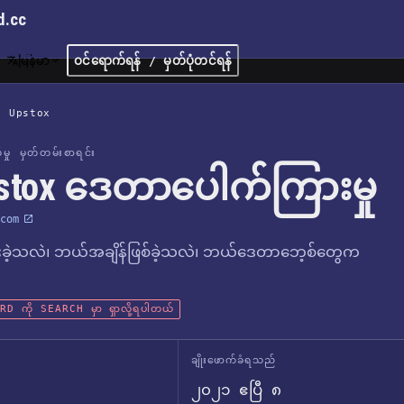
d.cc
မြန်မာ
ဝင်ရောက်ရန် / မှတ်ပုံတင်ရန်
/
Upstox
က်မှု မှတ်တမ်းစာရင်း
stox ဒေတာပေါက်ကြားမှု
com
ခဲ့သလဲ၊ ဘယ်အချိန်ဖြစ်ခဲ့သလဲ၊ ဘယ်ဒေတာဘေ့စ်တွေက
D ကို SEARCH မှာ ရှာလို့ရပါတယ်
ချိုးဖောက်ခံရသည်
၂၀၂၁ ဧပြီ ၈