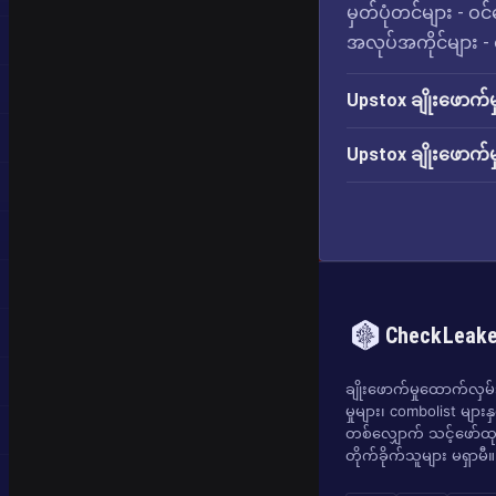
မှတ်ပုံတင်များ - ဝ
အလုပ်အကိုင်များ - စက
Upstox ချိုးဖောက်မ
Upstox ချိုးဖောက်မ
CheckLeak
ချိုးဖောက်မှုထောက်လှမ်းရ
မှုများ၊ combolist များန
တစ်လျှောက် သင့်ဖော်ထုတ
တိုက်ခိုက်သူများ မရှာမီ။