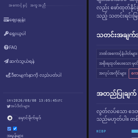
အကောင့်နှင့် အကူအညီ
လည်း ဖော်ထုတ်နိုင်
သည့် သတင်းရင်းမြစ
ဈေးနှုန်း
ရွေးယူပါ
သတင်းအချက်အလ
FAQ
ဘဏ်အကောင့်နံပါတ်များ
ဆက်သွယ်ရန်
အစိုးရထုတ်ပေးသော မှတ်ပ
အလုပ်အကိုင်များ
စကာ
ဒီစာမျက်နှာကို လည်ပတ်ပါ
အတည်ပြုချက်
2026/08/08 13:05:45
SRV
UTC
အပ်ဒိတ်များ
လွတ်လပ်သော ဒေတာ
မှောင်မိုက်မုဒ်
သည်မဟုတ်ပါ။ တစ်ခ
HIBP
အမှုန်များ