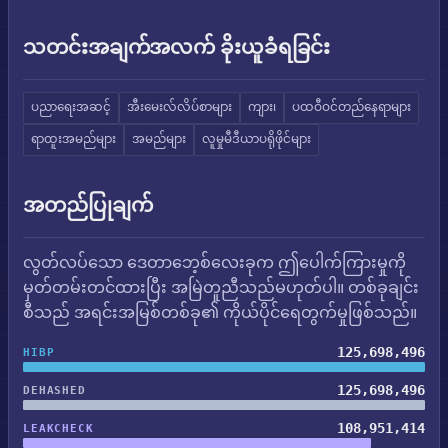
သတင်းအချက်အလက် ခိုးယူခံရခြင်း
ပညာရေးအဆင့်
အီးမေးလ်လိပ်စာများ
ကျား၊
ပထဝီဝင်တည်နေရာများ
ရာထူးအမည်များ
အမည်များ
လူမှုမီဒီယာပရိုဖိုင်များ
အတည်ပြုချက်
လွတ်လပ်သော ဒေတာဘေ့စ်လေးခုက ဤပေါက်ကြားမှုကို
မှတ်တမ်းတင်ထားပြီး အမြဲတူညီသည်မဟုတ်ပါ။ တစ်ခုချင်း
စီသည် အရင်းအမြစ်တစ်ခု၏ ကိုယ်ပိုင်ရေတွက်မှုဖြစ်သည်။
125,698,496
HIBP
125,698,496
DEHASHED
108,951,414
LEAKCHECK