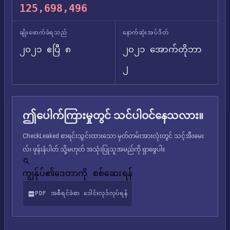
125,698,496
ချိုးဖောက်ခံရသည်
နောက်ဆုံးအပ်ဒိတ်
၂၀၂၁ ဧပြီ ၈
၂၀၂၁ အောက်တိုဘာ
၂
ဤပေါက်ကြားမှုတွင် သင်ပါဝင်နေသလား။
CheckLeaked စာရင်းသွင်းထားသော မှတ်တမ်းအားလုံးတွင် သင့်အီးမေး
လ်၊ ဖုန်းနံပါတ် သို့မဟုတ် အသုံးပြုသူအမည်ကို ရှာဖွေပါ။
ကျွန်ုပ်၏ဒေတာကို စစ်ဆေးရန်
PDF အစီရင်ခံစာ ဒေါင်းလုဒ်လုပ်ရန်