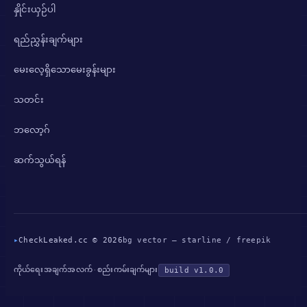
နှိုင်းယှဉ်ပါ
ရည်ညွှန်းချက်များ
မေးလေ့ရှိသောမေးခွန်းများ
သတင်း
ဘလော့ဂ်
ဆက်သွယ်ရန်
▸
CheckLeaked.cc © 2026
bg vector — starline / freepik
ကိုယ်ရေးအချက်အလက်
စည်းကမ်းချက်များ
·
build v1.0.0