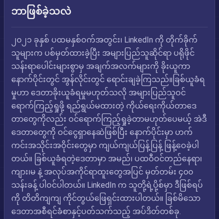
ဘာဖြစ်ခဲ့သလဲ
၂၀၂၁ ခုနှစ် ပထမနှစ်ဝက်အတွင်း၊ LinkedIn ကို တိုက်ခိုက်
သူများက ပစ်မှတ်ထားခဲ့ပြီး အများပြည်သူဆိုင်ရာ ပရိုဖိုင်
သန်းရာပေါင်းများစွာမှ အချက်အလက်များကို ခိုးယူကာ
နောက်ပိုင်းတွင် အွန်လိုင်းတွင် ရောင်းချခဲ့ကြသည်။ခြစ်ယူခံရ
မှုဟာ ဒေတာခိုးယူခံရမှုမဟုတ်သလို အများပြည်သူဝင်
ရောက်ကြည့်ရှုဖို့ ရည်ရွယ်မထားတဲ့ ကိုယ်ရေးကိုယ်တာဒေ
တာတွေကိုလည်း ဝင်ရောက်ကြည့်ရှုခဲ့တာမဟုတ်ပေမယ့် အဲဒီ
ဒေတာတွေကို ဝင်ငွေရှာနေဆဲဖြစ်ပြီး နောက်ပိုင်းမှာ ဟက်
ကင်းအသိုင်းအဝိုင်းတွေမှာ ကျယ်ကျယ်ပြန့်ပြန့် ဖြန့်ဝေခဲ့ပါ
တယ်။ ခြစ်ယူခံရတဲ့ဒေတာမှာ အမည်၊ ပထဝီဝင်တည်နေရာ၊
ကျား၊မ နဲ့ အလုပ်အကိုင်ရာထူးတွေအပြင် မှတ်တမ်း ၄၀၀
သန်းခန့် ပါဝင်ပါတယ်။ LinkedIn က သူတို့ရဲ့ပို့စ်မှာ ဒီဖြစ်ရပ်
ကို တိတိကျကျ ကိုင်တွယ်ဖြေရှင်းထားပါတယ်။ ခြစ်မိသော
ဒေတာအစီရင်ခံစာနှင့်ပတ်သက်သည့် အပ်ဒိတ်တစ်ခု.