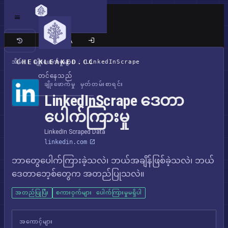
ကလက်စစ် ဆိုက်
CHECKLEAKED.CC
အိမ်
/
ချိုးဖောက်မှုများ
/
LinkedInScrape
တင်နေသည်
ချိုးဖောက်မှု မှတ်တမ်းစာရင်း
LinkedInScrape ဒေတာ
ပေါက်ကြားမှု
LinkedIn Scraped Data
linkedin.com
ဘာတွေပေါက်ကြားခဲ့သလဲ၊ ဘယ်အချိန်ဖြစ်ခဲ့သလဲ၊ ဘယ်
ဒေတာဘေ့စ်တွေက အတည်ပြုသလဲ။
အတည်ပြုပြီး
စကားဝှက်များ ပေါက်ကြားမှုမရှိပါ
အကောင့်များ