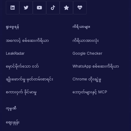
ရှာဖွေရန်
ကိရိယာများ
အကောင့် စစ်ဆေးကိရိယာ
ကိရိယာအားလုံး
LeakRadar
Google Checker
မှောင်မိုက်သော ဝဘ်
WhatsApp စစ်ဆေးကိရိယာ
ချိုးဖောက်မှု မှတ်တမ်းစာရင်း
Chrome တိုးချဲ့မှု
စကားဝှက် ခိုင်မာမှု
ဘော့တ်များနှင့် MCP
ကုမ္ပဏီ
ဈေးနှုန်း