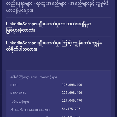
တည်နေရာများ - ရာထူးအမည်များ - အမည်များနှင့် လူမှုမီဒီ
ယာပရိုဖိုင်များ။
LinkedInScrape ချိုးဖောက်မှုဟာ ဘယ်အချိန်မှာ
ဖြစ်ပွားခဲ့တာလဲ။
LinkedInScrape ချိုးဖောက်မှုကြောင့် ကျွန်တော်/ကျွန်မ
ထိခိုက်ပါသလား။
ပေါက်ကြားသွားသော အကောင့်များ
125,698,496
HIBP
125,698,496
DEHASHED
117,046,470
ကင်းစောင့်များ
54,475,707
အီးမေးလ် LEAKCHECK.NET