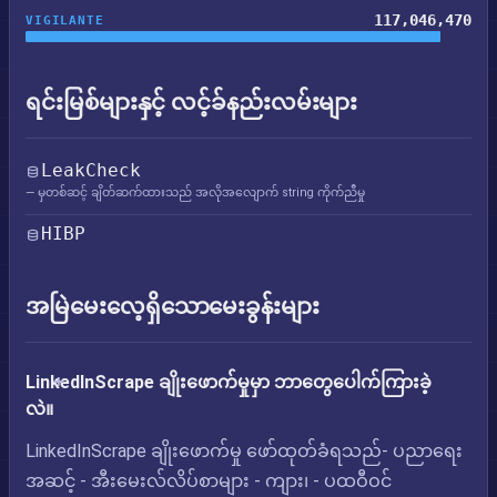
117,046,470
VIGILANTE
ရင်းမြစ်များနှင့် လင့်ခ်နည်းလမ်းများ
LeakCheck
— မှတစ်ဆင့် ချိတ်ဆက်ထားသည် အလိုအလျောက် string ကိုက်ညီမှု
HIBP
အမြဲမေးလေ့ရှိသောမေးခွန်းများ
LinkedInScrape ချိုးဖောက်မှုမှာ ဘာတွေပေါက်ကြားခဲ့
လဲ။
LinkedInScrape ချိုးဖောက်မှု ဖော်ထုတ်ခံရသည်- ပညာရေး
အဆင့် - အီးမေးလ်လိပ်စာများ - ကျား၊ - ပထဝီဝင်