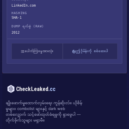
LinkedIn.com
HASHING
SHA-1
DUMP ရက်စွဲ (RAW)
2012
ပေါက်ကြားမှုအားလုံး
ဤဒိုမိန်းကို စစ်ဆေးပါ
CheckLeaked
.cc
ချိုးဖောက်မှုထောက်လှမ်းရေး ကွန်ဆိုးလ်။ ယိုစိမ့်
မှုများ၊ combolist များနှင့် dark web
တစ်လျှောက် သင့်ဖော်ထုတ်ခံရမှုကို ရှာဖွေပါ —
တိုက်ခိုက်သူများ မရှာမီ။