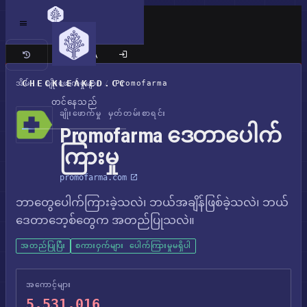
ကလက်စစ် ဆိုက်
CHECKLEAKED.CC
အိမ်
/
ချိုးဖောက်မှုများ
/
Promofarma
တင်နေသည်
ချိုးဖောက်မှု မှတ်တမ်းစာရင်း
Promofarma ဒေတာပေါက်
ကြားမှု
promofarma.com
ဘာတွေပေါက်ကြားခဲ့သလဲ၊ ဘယ်အချိန်ဖြစ်ခဲ့သလဲ၊ ဘယ်
ဒေတာဘေ့စ်တွေက အတည်ပြုသလဲ။
အတည်ပြုပြီး
စကားဝှက်များ ပေါက်ကြားမှုမရှိပါ
အကောင့်များ
5,531,016