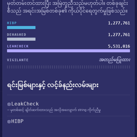
မှတ်တမ်းတင်ထားပြီး အမြဲတူညီသည်မဟုတ်ပါ။ တစ်ခုချင်း
စီသည် အရင်းအမြစ်တစ်ခု၏ ကိုယ်ပိုင်ရေတွက်မှုဖြစ်သည်။
1,277,761
HIBP
1,277,761
DEHASHED
5,531,016
LEAKCHECK
အတည်မပြုထား
VIGILANTE
ရင်းမြစ်များနှင့် လင့်ခ်နည်းလမ်းများ
LeakCheck
— မှတစ်ဆင့် ချိတ်ဆက်ထားသည် အလိုအလျောက် string ကိုက်ညီမှု
HIBP