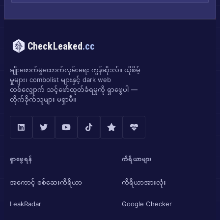
CheckLeaked
.cc
ချိုးဖောက်မှုထောက်လှမ်းရေး ကွန်ဆိုးလ်။ ယိုစိမ့်
မှုများ၊ combolist များနှင့် dark web
တစ်လျှောက် သင့်ဖော်ထုတ်ခံရမှုကို ရှာဖွေပါ —
တိုက်ခိုက်သူများ မရှာမီ။
ရှာဖွေရန်
ကိရိယာများ
အကောင့် စစ်ဆေးကိရိယာ
ကိရိယာအားလုံး
LeakRadar
Google Checker