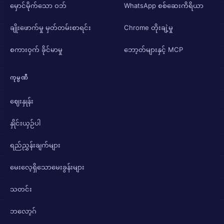
မှောင်မိုက်သော ဝဘ်
WhatsApp စစ်ဆေးကိရိယာ
ချိုးဖောက်မှု မှတ်တမ်းစာရင်း
Chrome တိုးချဲ့မှု
စကားဝှက် ခိုင်မာမှု
ဘော့တ်များနှင့် MCP
ကုမ္ပဏီ
ဈေးနှုန်း
နှိုင်းယှဉ်ပါ
ရည်ညွှန်းချက်များ
မေးလေ့ရှိသောမေးခွန်းများ
သတင်း
ဘလော့ဂ်