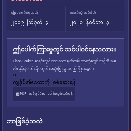
ချိုးဖောက်ခံရသည်
နောက်ဆုံးအပ်ဒိတ်
၂၀၁၉ ဩဂုတ် ၃
၂၀၂၀ နိုဝင်ဘာ ၃
ဤပေါက်ကြားမှုတွင် သင်ပါဝင်နေသလား။
CheckLeaked စာရင်းသွင်းထားသော မှတ်တမ်းအားလုံးတွင် သင့်အီးမေး
လ်၊ ဖုန်းနံပါတ် သို့မဟုတ် အသုံးပြုသူအမည်ကို ရှာဖွေပါ။
ကျွန်ုပ်၏ဒေတာကို စစ်ဆေးရန်
PDF အစီရင်ခံစာ ဒေါင်းလုဒ်လုပ်ရန်
ဘာဖြစ်ခဲ့သလဲ