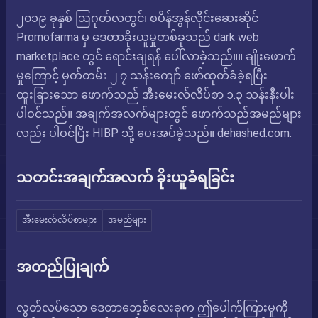
၂၀၁၉ ခုနှစ် ဩဂုတ်လတွင်၊ စပိန်အွန်လိုင်းဆေးဆိုင်
Promofarma မှ ဒေတာခိုးယူမှုတစ်ခုသည် dark web
marketplace တွင် ရောင်းချရန် ပေါ်လာခဲ့သည်။။ ချိုးဖောက်
မှုကြောင့် မှတ်တမ်း ၂.၇ သန်းကျော် ဖော်ထုတ်ခံခဲ့ရပြီး
ထူးခြားသော ဖောက်သည် အီးမေးလ်လိပ်စာ ၁.၃ သန်းနီးပါး
ပါဝင်သည်။ အချက်အလက်များတွင် ဖောက်သည်အမည်များ
လည်း ပါဝင်ပြီး HIBP သို့ ပေးအပ်ခဲ့သည်။ dehashed.com.
သတင်းအချက်အလက် ခိုးယူခံရခြင်း
အီးမေးလ်လိပ်စာများ
အမည်များ
အတည်ပြုချက်
လွတ်လပ်သော ဒေတာဘေ့စ်လေးခုက ဤပေါက်ကြားမှုကို