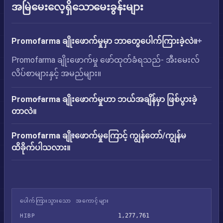
အမြဲမေးလေ့ရှိသောမေးခွန်းများ
Promofarma ချိုးဖောက်မှုမှာ ဘာတွေပေါက်ကြားခဲ့လဲ။
Promofarma ချိုးဖောက်မှု ဖော်ထုတ်ခံရသည်- အီးမေးလ်
လိပ်စာများနှင့် အမည်များ။
Promofarma ချိုးဖောက်မှုဟာ ဘယ်အချိန်မှာ ဖြစ်ပွားခဲ့
တာလဲ။
Promofarma ချိုးဖောက်မှုကြောင့် ကျွန်တော်/ကျွန်မ
ထိခိုက်ပါသလား။
ပေါက်ကြားသွားသော အကောင့်များ
1,277,761
HIBP