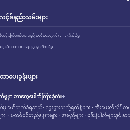
် လင့်ခ်နည်းလမ်းများ
စ်ဆင့် ချိတ်ဆက်ထားသည် အလိုအလျောက် string ကိုက်ညီမှု
င့် ချိတ်ဆက်ထားသည် ဒိုမိန်း ကိုက်ညီမှု
ောမေးခွန်းများ
က်မှုမှာ ဘာတွေပေါက်ကြားခဲ့လဲ။
်မှု ဖော်ထုတ်ခံရသည်- မွေးဖွားသည့်ရက်စွဲများ - အီးမေးလ်လိပ်စာမ
ကျား၊ - ပထဝီဝင်တည်နေရာများ - အမည်များ - ဖုန်းနံပါတ်များနှင့် ဆ
။