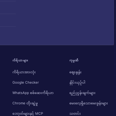
ကိရိယာများ
ကုမ္ပဏီ
ကိရိယာအားလုံး
ဈေးနှုန်း
Google Checker
နှိုင်းယှဉ်ပါ
WhatsApp စစ်ဆေးကိရိယာ
ရည်ညွှန်းချက်များ
Chrome တိုးချဲ့မှု
မေးလေ့ရှိသောမေးခွန်းများ
ဘော့တ်များနှင့် MCP
သတင်း