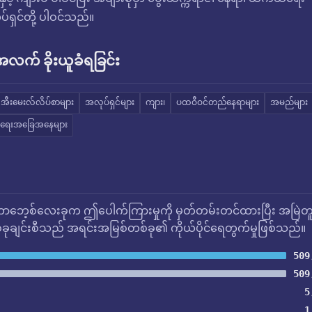
ရှင်တို့ ပါဝင်သည်။
က် ခိုးယူခံရခြင်း
အီးမေးလ်လိပ်စာများ
အလုပ်ရှင်များ
ကျား၊
ပထဝီဝင်တည်နေရာများ
အမည်များ
ရေးအခြေအနေများ
ဘေ့စ်လေးခုက ဤပေါက်ကြားမှုကို မှတ်တမ်းတင်ထားပြီး အမြဲတ
ုချင်းစီသည် အရင်းအမြစ်တစ်ခု၏ ကိုယ်ပိုင်ရေတွက်မှုဖြစ်သည်။
509
509
5
1