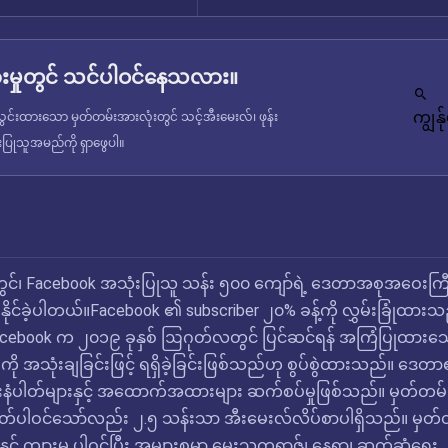
မှုတွင် သင်ပါဝင်နေသလား။
ကျွန
င်းထားသော မှတ်တမ်းအားလုံးတွင် သင့်အီးမေးလ်၊ ဖုန်း
ံးပြုသူအမည်ကို ရှာဖွေပါ။
တွင်၊ Facebook အသုံးပြုသူ သန်း ၅၀၀ ကျော်ရဲ့ ဒေတာအစုအဝေးကြီ
်နိုင်ခဲ့ပါတယ်။Facebook ၏ subscriber ၂၀% ခန့်ကို လွှမ်းခြုံထားသ
cebook က ၂၀၁၉ ခုနှစ် ဩဂုတ်လတွင် ပြင်ဆင်ရန် အကြံပြုထားသ
ု အသုံးချခြင်းဖြင့် ရရှိခဲ့ခြင်းဖြစ်သည်ဟု စွပ်စွဲထားသည်။ ဒေတ
န်းနံပါတ်များနှင့် အထောက်အထားများ ဆက်စပ်မှုဖြစ်သည်။ မှတ်တမ်
နံပါတ်ပါဝင်သော်လည်း ၂.၅ သန်းသာ အီးမေးလ်လိပ်စာပါရှိသည်။ မှတ်
င့် ကျားမ ပါဝင်ပြီး အများစုမှာ မွေးသက္ကရာဇ်၊ နေရာ၊ ဆက်ဆံရေး