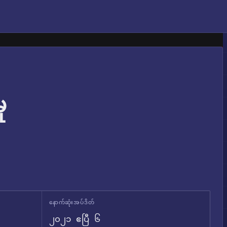
ု
နောက်ဆုံးအပ်ဒိတ်
၂၀၂၁ ဧပြီ ၆