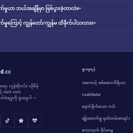
်မှုဟာ ဘယ်အချိန်မှာ ဖြစ်ပွားခဲ့တာလဲ။
်မှုကြောင့် ကျွန်တော်/ကျွန်မ ထိခိုက်ပါသလား။
ရှာဖွေရန်
ed
.cc
အကောင့် စစ်ဆေးကိရိယာ
ေး ကွန်ဆိုးလ်။ ယိုစိမ့်
ှင့် dark web
LeakRadar
်ခံရမှုကို ရှာဖွေပါ —
မှောင်မိုက်သော ဝဘ်
ချိုးဖောက်မှု မှတ်တမ်းစာရင်း
စကားဝှက် ခိုင်မာမှု