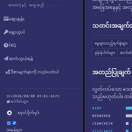
အကောင့်နှင့် အကူအညီ
အခြေအနေနှင့် အလုပ်
ဈေးနှုန်း
သတင်းအချက်အလ
ရွေးယူပါ
မွေးဖွားသည့်ရက်စွဲများ
FAQ
ဖုန်းနံပါတ်များ
ဆက်ဆံ
ဆက်သွယ်ရန်
အတည်ပြုချက်
ဒီစာမျက်နှာကို လည်ပတ်ပါ
လွတ်လပ်သော ဒေတာ
သည်မဟုတ်ပါ။ တစ်ခ
2026/08/08 03:01:42
SRV
UTC
အပ်ဒိတ်များ
HIBP
မှောင်မိုက်မုဒ်
DEHASHED
LEAKCHECK
အမှုန်များ
VIGILANTE