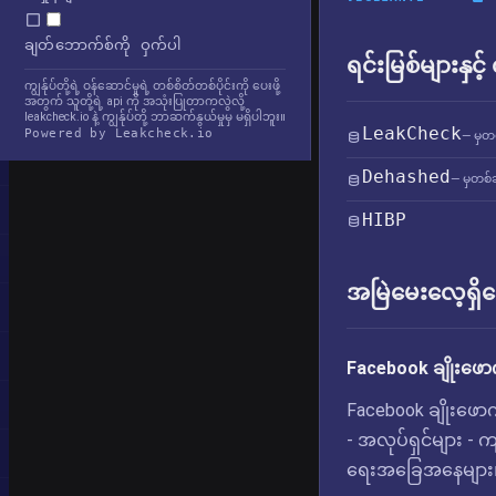
ချတ်ဘောက်စ်ကို ဝှက်ပါ
ရင်းမြစ်များနှင့
ကျွန်ုပ်တို့ရဲ့ ဝန်ဆောင်မှုရဲ့ တစ်စိတ်တစ်ပိုင်းကို ပေးဖို့
အတွက် သူတို့ရဲ့ api ကို အသုံးပြုတာကလွဲလို့
leakcheck.io နဲ့ ကျွန်ုပ်တို့ ဘာဆက်နွယ်မှုမှ မရှိပါဘူး။
LeakCheck
Powered by Leakcheck.io
— မှတ
Dehashed
— မှတစ်ဆ
HIBP
အမြဲမေးလေ့ရှိသ
Facebook ချိုးဖော
Facebook ချိုးဖောက
- အလုပ်ရှင်များ - 
ရေးအခြေအနေများ