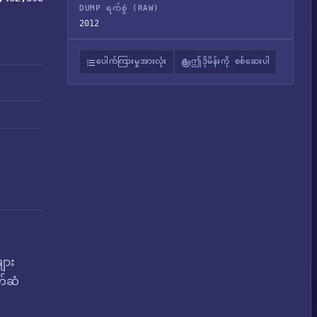
DUMP ရက်စွဲ (RAW)
2012
ပေါက်ကြားမှုအားလုံး
ဤဒိုမိန်းကို စစ်ဆေးပါ
ျား
က်ဆံ