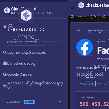
CheckLeake
CheckLeaked
BREACH INTELLIGENCE
ကလက်စစ် ဆိုက်
အိမ်
CHECKLEAKED.CC
အိမ်
/
ချိုးဖောက်မှုများ
တင်နေသည်
ရှာဖွေခြင်းနှင့် စစ်ဆေးခြင်း
ချိုးဖော
Fa
သင့်အကောင့်ကို စစ်ဆေးပါ
faceboo
Dehashed ရှာဖွေမှု
ဘာတွေပေါက်ကြား
အတည်ပြုသလဲ။
Google Checker
Whatsapp ပရိုဖိုင်အချက်အလက်ရယူ
အတည်ပြုပြီး
စကားဝှက်
ပါ
အကောင့်များ
အသစ်
LEAKRADAR
509,458,52