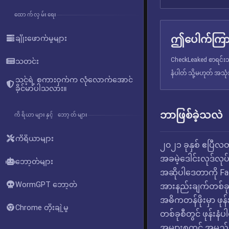
ထောက်လှမ်းရေး
ဤပေါက်ကြား
ချိုးဖောက်မှုများ
CheckLeaked စာရင်းသွ
သတင်း
နံပါတ် သို့မဟုတ် အသု
သင့်ရဲ့ စကားဝှက်က လုံလောက်အောင်
ခိုင်မာပါသလား။
ဘာဖြစ်ခဲ့သလဲ
ကိရိယာများနှင့် ဘော့တ်များ
ကိရိယာများ
၂၀၂၁ ခုနှစ် ဧပြီလ
အခမဲ့ဒေါင်းလုဒ်လုပ
ဘော့တ်များ
အဆိုပါဒေတာကို Fa
WormGPT ဘော့တ်
အားနည်းချက်တစ်ခုကိ
အဓိကတန်ဖိုးမှာ ဖု
Chrome တိုးချဲ့မှု
တစ်ခုစီတွင် ဖုန်း
အများစုတွင် အမည်နှ