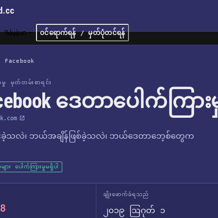
d.cc
မြန်မာ
ဝင်ရောက်ရန် / မှတ်ပုံတင်ရန်
/
Facebook
က်မှု မှတ်တမ်းစာရင်း
cebook ဒေတာပေါက်ကြားမှ
k.com
ခဲ့သလဲ၊ ဘယ်အချိန်ဖြစ်ခဲ့သလဲ၊ ဘယ်ဒေတာဘေ့စ်တွေက
များ ပေါက်ကြားမှုမရှိပါ
ချိုးဖောက်ခံရသည်
8
၂၀၁၉ ဩဂုတ် ၁