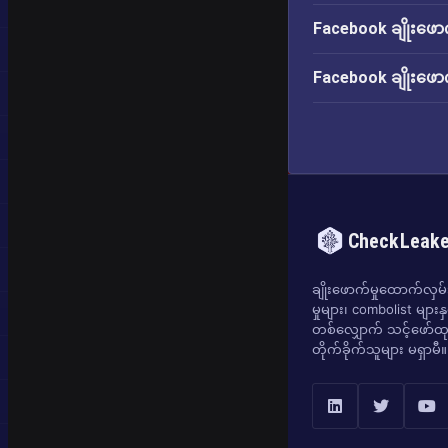
Facebook ချိုးဖောက
Facebook ချိုးဖောက
CheckLeak
ချိုးဖောက်မှုထောက်လှမ်းရ
မှုများ၊ combolist များန
တစ်လျှောက် သင့်ဖော်ထုတ
တိုက်ခိုက်သူများ မရှာမီ။