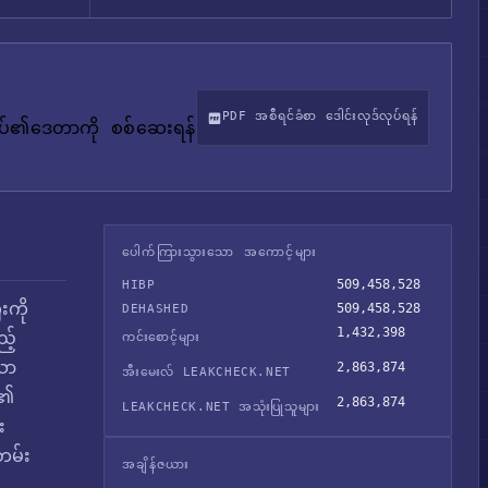
PDF အစီရင်ခံစာ ဒေါင်းလုဒ်လုပ်ရန်
်ုပ်၏ဒေတာကို စစ်ဆေးရန်
ပေါက်ကြားသွားသော အကောင့်များ
509,458,528
HIBP
းကို
509,458,528
DEHASHED
1,432,398
ည့်
ကင်းစောင့်များ
ော
2,863,874
အီးမေးလ် LEAKCHECK.NET
ာ၏
2,863,874
LEAKCHECK.NET အသုံးပြုသူများ
း
တမ်း
အချိန်ဇယား