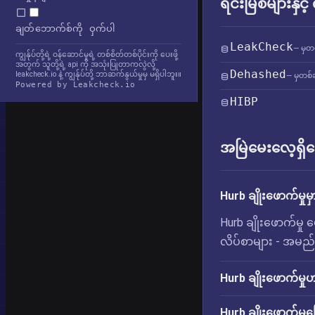
ရင်းမြစ်များနှင့
ချတ်ဘောက်စ်ကို ဝှက်ပါ
LeakCheck
— မှတ
ကျွန်ုပ်တို့ရဲ့ ဝန်ဆောင်မှုရဲ့ တစ်စိတ်တစ်ပိုင်းကို ပေးဖို့
အတွက် သူတို့ရဲ့ api ကို အသုံးပြုတာကလွဲလို့
Dehashed
leakcheck.io နဲ့ ကျွန်ုပ်တို့ ဘာဆက်နွယ်မှုမှ မရှိပါဘူး။
— မှတစ်ဆ
Powered by Leakcheck.io
HIBP
အမြဲမေးလေ့ရှိသ
Hurb ချိုးဖောက်မှု
Hurb ချိုးဖောက်မှု
လိပ်စာများ - အမည်မျာ
Hurb ချိုးဖောက်မှု
Hurb ချိုးဖောက်မှု