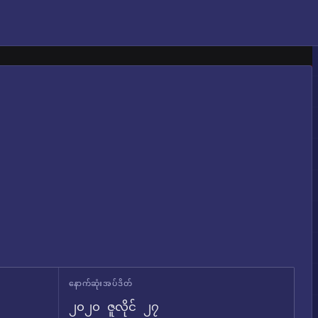
နောက်ဆုံးအပ်ဒိတ်
၂၀၂၀ ဇူလိုင် ၂၇