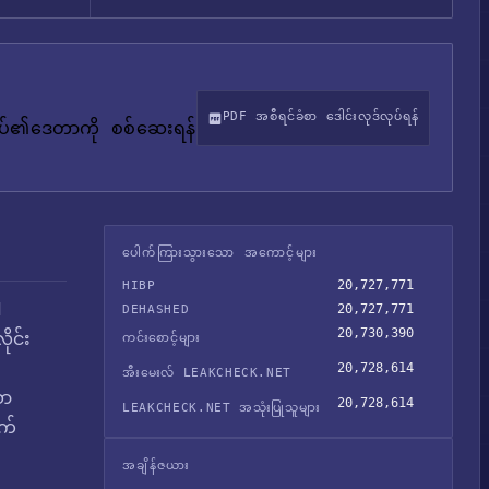
PDF အစီရင်ခံစာ ဒေါင်းလုဒ်လုပ်ရန်
်ုပ်၏ဒေတာကို စစ်ဆေးရန်
ပေါက်ကြားသွားသော အကောင့်များ
20,727,771
HIBP
l
20,727,771
DEHASHED
20,730,390
ိုင်း
ကင်းစောင့်များ
20,728,614
အီးမေးလ် LEAKCHECK.NET
ော
20,728,614
LEAKCHECK.NET အသုံးပြုသူများ
က်
အချိန်ဇယား