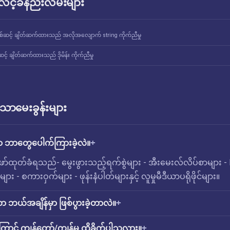
် လင့်ခ်နည်းလမ်းများ
စ်ဆင့် ချိတ်ဆက်ထားသည် အလိုအလျောက် string ကိုက်ညီမှု
င့် ချိတ်ဆက်ထားသည် ဒိုမိန်း ကိုက်ညီမှု
ောမေးခွန်းများ
မှာ ဘာတွေပေါက်ကြားခဲ့လဲ။
 ဖော်ထုတ်ခံရသည်- မွေးဖွားသည့်ရက်စွဲများ - အီးမေးလ်လိပ်စာများ - 
း - စကားဝှက်များ - ဖုန်းနံပါတ်များနှင့် လူမှုမီဒီယာပရိုဖိုင်များ။
ဟာ ဘယ်အချိန်မှာ ဖြစ်ပွားခဲ့တာလဲ။
ကြောင့် ကျွန်တော်/ကျွန်မ ထိခိုက်ပါသလား။