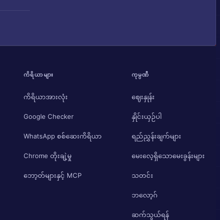
ကိရိယာများ
ကုမ္ပဏီ
ကိရိယာအားလုံး
ဈေးနှုန်း
Google Checker
နှိုင်းယှဉ်ပါ
WhatsApp စစ်ဆေးကိရိယာ
ရည်ညွှန်းချက်များ
Chrome တိုးချဲ့မှု
မေးလေ့ရှိသောမေးခွန်းများ
ဘော့တ်များနှင့် MCP
သတင်း
ဘလော့ဂ်
ဆက်သွယ်ရန်