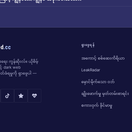
ရှာဖွေရန်
ed
.cc
အကောင့် စစ်ဆေးကိရိယာ
ေး ကွန်ဆိုးလ်။ ယိုစိမ့်
ှင့် dark web
LeakRadar
်ခံရမှုကို ရှာဖွေပါ —
မှောင်မိုက်သော ဝဘ်
ချိုးဖောက်မှု မှတ်တမ်းစာရင်း
စကားဝှက် ခိုင်မာမှု