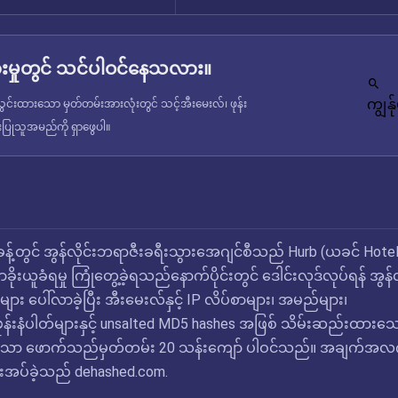
မှုတွင် သင်ပါဝင်နေသလား။
ကျွန
င်းထားသော မှတ်တမ်းအားလုံးတွင် သင့်အီးမေးလ်၊ ဖုန်း
ံးပြုသူအမည်ကို ရှာဖွေပါ။
န့်တွင် အွန်လိုင်းဘရာဇီးခရီးသွားအေဂျင်စီသည် Hurb (ယခင် Hote
းယူခံရမှု ကြုံတွေ့ခဲ့ရသည်နောက်ပိုင်းတွင် ဒေါင်းလုဒ်လုပ်ရန် အွန်လ
 ပေါ်လာခဲ့ပြီး အီးမေးလ်နှင့် IP လိပ်စာများ၊ အမည်များ၊
ဖုန်းနံပါတ်များနှင့် unsalted MD5 hashes အဖြစ် သိမ်းဆည်းထားသ
ှိသော ဖောက်သည်မှတ်တမ်း 20 သန်းကျော် ပါဝင်သည်။ အချက်အလ
ပေးအပ်ခဲ့သည် dehashed.com.