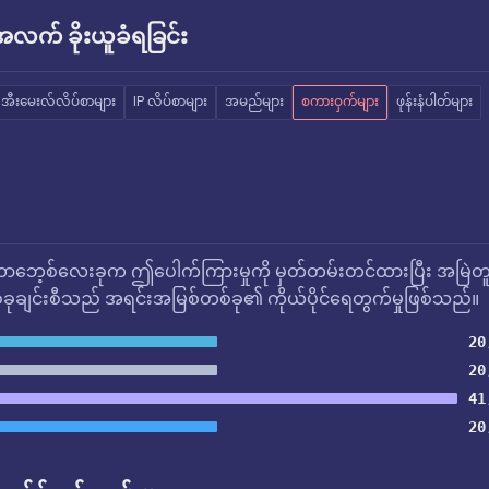
က် ခိုးယူခံရခြင်း
အီးမေးလ်လိပ်စာများ
IP လိပ်စာများ
အမည်များ
စကားဝှက်များ
ဖုန်းနံပါတ်များ
ဘေ့စ်လေးခုက ဤပေါက်ကြားမှုကို မှတ်တမ်းတင်ထားပြီး အမြဲတ
ုချင်းစီသည် အရင်းအမြစ်တစ်ခု၏ ကိုယ်ပိုင်ရေတွက်မှုဖြစ်သည်။
20
20
41
20