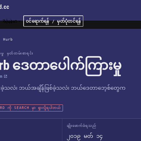
d.cc
မြန်မာ
ဝင်ရောက်ရန် / မှတ်ပုံတင်ရန်
/
Hurb
က်မှု မှတ်တမ်းစာရင်း
rb ဒေတာပေါက်ကြားမှု
m
ခဲ့သလဲ၊ ဘယ်အချိန်ဖြစ်ခဲ့သလဲ၊ ဘယ်ဒေတာဘေ့စ်တွေက
D ကို SEARCH မှာ ရှာလို့ရပါတယ်
ချိုးဖောက်ခံရသည်
၂၀၁၉ မတ် ၁၄