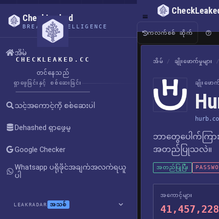
CheckLeake
CheckLeaked
BREACH INTELLIGENCE
ကလက်စစ် ဆိုက်
အိမ်
CHECKLEAKED.CC
အိမ်
/
ချိုးဖောက်မှုများ
တင်နေသည်
ရှာဖွေခြင်းနှင့် စစ်ဆေးခြင်း
ချိုးဖော
Hu
သင့်အကောင့်ကို စစ်ဆေးပါ
hurb.co
Dehashed ရှာဖွေမှု
ဘာတွေပေါက်ကြား
အတည်ပြုသလဲ။
Google Checker
Whatsapp ပရိုဖိုင်အချက်အလက်ရယူ
အတည်ပြုပြီး
PASSWOR
ပါ
အကောင့်များ
အသစ်
LEAKRADAR
41,457,228