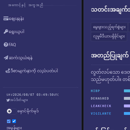
အကောင့်နှင့် အကူအညီ
သတင်းအချက်အလ
ဈေးနှုန်း
မွေးဖွားသည့်ရက်စွဲများ
ရွေးယူပါ
လူမှုမီဒီယာပရိုဖိုင်များ
FAQ
အတည်ပြုချက်
ဆက်သွယ်ရန်
ဒီစာမျက်နှာကို လည်ပတ်ပါ
လွတ်လပ်သော ဒေတာ
သည်မဟုတ်ပါ။ တစ်ခ
HIBP
2026/08/07 03:49:50
SRV
UTC
DEHASHED
အပ်ဒိတ်များ
LEAKCHECK
မှောင်မိုက်မုဒ်
VIGILANTE
အမှုန်များ