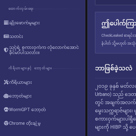
ထောက်လှမ်းရေး
ဤပေါက်ကြား
ချိုးဖောက်မှုများ
CheckLeaked စာရင်းသွ
သတင်း
နံပါတ် သို့မဟုတ် အသု
သင့်ရဲ့ စကားဝှက်က လုံလောက်အောင်
ခိုင်မာပါသလား။
ဘာဖြစ်ခဲ့သလဲ
ကိရိယာများနှင့် ဘော့တ်များ
ကိရိယာများ
၂၀၁၉ ခုနှစ် မတ်လခ
Urbano) သည် ဒေတာခို
ဘော့တ်များ
တွင် အချက်အလက်များ
WormGPT ဘော့တ်
မွေးသက္ကရာဇ်များ၊ 
စကားဝှက်များပါရ
Chrome တိုးချဲ့မှု
များကို HIBP သို့ 