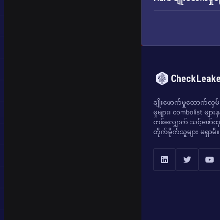
CheckLeak
ချိုးဖောက်မှုထောက်လှမ်းရ
မှုများ၊ combolist များန
တစ်လျှောက် သင့်ဖော်ထုတ
တိုက်ခိုက်သူများ မရှာမီ။