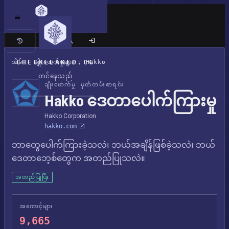
ကလက်စစ် ဆိုက်
CHECKLEAKED.CC
အိမ်
/
ချိုးဖောက်မှုများ
/
Hakko
တင်နေသည်
ချိုးဖောက်မှု မှတ်တမ်းစာရင်း
Hakko ဒေတာပေါက်ကြားမှု
Hakko Corporation
hakko.com
ဘာတွေပေါက်ကြားခဲ့သလဲ၊ ဘယ်အချိန်ဖြစ်ခဲ့သလဲ၊ ဘယ်
ဒေတာဘေ့စ်တွေက အတည်ပြုသလဲ။
အတည်ပြုပြီး
အကောင့်များ
9,665