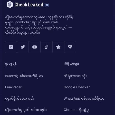
CheckLeaked
.cc
ချိုးဖောက်မှုထောက်လှမ်းရေး ကွန်ဆိုးလ်။ ယိုစိမ့်
မှုများ၊ combolist များနှင့် dark web
တစ်လျှောက် သင့်ဖော်ထုတ်ခံရမှုကို ရှာဖွေပါ —
တိုက်ခိုက်သူများ မရှာမီ။
ရှာဖွေရန်
ကိရိယာများ
အကောင့် စစ်ဆေးကိရိယာ
ကိရိယာအားလုံး
LeakRadar
Google Checker
မှောင်မိုက်သော ဝဘ်
WhatsApp စစ်ဆေးကိရိယာ
ချိုးဖောက်မှု မှတ်တမ်းစာရင်း
Chrome တိုးချဲ့မှု