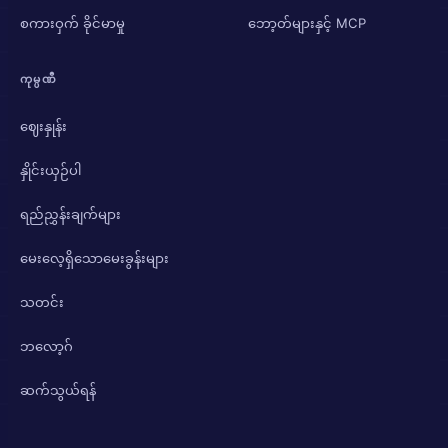
စကားဝှက် ခိုင်မာမှု
ဘော့တ်များနှင့် MCP
ကုမ္ပဏီ
ဈေးနှုန်း
နှိုင်းယှဉ်ပါ
ရည်ညွှန်းချက်များ
မေးလေ့ရှိသောမေးခွန်းများ
သတင်း
ဘလော့ဂ်
ဆက်သွယ်ရန်