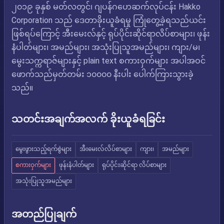
၂၀၁၉ ခုနှစ် မတ်လတွင်၊ ဂျပန်ဂဟေဆက်လုပ်ငန်း Hakko
Corporation သည် ဒေတာခိုးယူခံရမှု ကြုံတွေ့ခဲ့ရသည်ယင်း
ဖြစ်ရပ်ကြောင့် အီးမေးလ်နှင့် ရုပ်ပိုင်းဆိုင်ရာလိပ်စာများ၊ ဖုန်း
နံပါတ်များ၊ အမည်များ၊ အသုံးပြုသူအမည်များ၊ ကျား/မ၊
မွေးသက္ကရာဇ်များနှင့် plain text စကားဝှက်များ အပါအဝင်
ဖောက်သည်မှတ်တမ်း ၁၀၀၀၀ နီးပါး ပေါက်ကြားသွားခဲ့
သည်။
သတင်းအချက်အလက် ခိုးယူခံရခြင်း
မွေးဖွားသည့်ရက်စွဲများ
အီးမေးလ်လိပ်စာများ
ကျား၊
အမည်များ
စကားဝှက်များ
ဖုန်းနံပါတ်များ
ရုပ်ပိုင်းဆိုင်ရာ လိပ်စာများ
အသုံးပြုသူအမည်များ
အတည်ပြုချက်