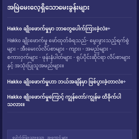
အမြဲမေးလေ့ရှိသောမေးခွန်းများ
Hakko ချိုးဖောက်မှုမှာ ဘာတွေပေါက်ကြားခဲ့လဲ။
Hakko ချိုးဖောက်မှု ဖော်ထုတ်ခံရသည်- မွေးဖွားသည့်ရက်စွဲ
များ - အီးမေးလ်လိပ်စာများ - ကျား၊ - အမည်များ -
စကားဝှက်များ - ဖုန်းနံပါတ်များ - ရုပ်ပိုင်းဆိုင်ရာ လိပ်စာများ
နှင့် အသုံးပြုသူအမည်များ။
Hakko ချိုးဖောက်မှုဟာ ဘယ်အချိန်မှာ ဖြစ်ပွားခဲ့တာလဲ။
Hakko ချိုးဖောက်မှုကြောင့် ကျွန်တော်/ကျွန်မ ထိခိုက်ပါ
သလား။
ပေါက်ကြားသွားသော အကောင့်များ