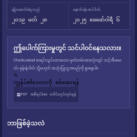
ချိုးဖောက်ခံရသည်
နောက်ဆုံးအပ်ဒိတ်
၂၀၁၉ မတ် ၂၈
၂၀၂၅ ဖေဖော်ဝါရီ ၆
ဤပေါက်ကြားမှုတွင် သင်ပါဝင်နေသလား။
CheckLeaked စာရင်းသွင်းထားသော မှတ်တမ်းအားလုံးတွင် သင့်အီးမေး
လ်၊ ဖုန်းနံပါတ် သို့မဟုတ် အသုံးပြုသူအမည်ကို ရှာဖွေပါ။
ကျွန်ုပ်၏ဒေတာကို စစ်ဆေးရန်
PDF အစီရင်ခံစာ ဒေါင်းလုဒ်လုပ်ရန်
ဘာဖြစ်ခဲ့သလဲ