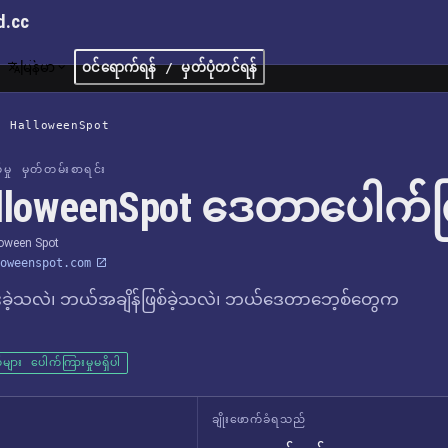
d.cc
မြန်မာ
ဝင်ရောက်ရန် / မှတ်ပုံတင်ရန်
/
HalloweenSpot
က်မှု မှတ်တမ်းစာရင်း
lloweenSpot ဒေတာပေါက်က
oween Spot
oweenspot.com
ခဲ့သလဲ၊ ဘယ်အချိန်ဖြစ်ခဲ့သလဲ၊ ဘယ်ဒေတာဘေ့စ်တွေက
များ ပေါက်ကြားမှုမရှိပါ
ချိုးဖောက်ခံရသည်