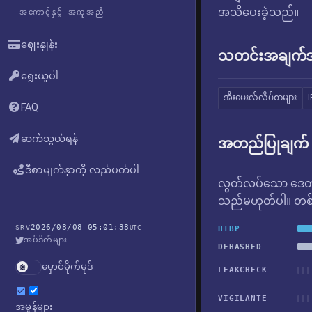
အသိပေးခဲ့သည်။
အကောင့်နှင့် အကူအညီ
ဈေးနှုန်း
သတင်းအချက်အလ
ရွေးယူပါ
အီးမေးလ်လိပ်စာများ
I
FAQ
ဆက်သွယ်ရန်
အတည်ပြုချက်
ဒီစာမျက်နှာကို လည်ပတ်ပါ
လွတ်လပ်သော ဒေတာ
သည်မဟုတ်ပါ။ တစ်ခ
2026/08/08 05:01:38
SRV
UTC
HIBP
အပ်ဒိတ်များ
DEHASHED
မှောင်မိုက်မုဒ်
LEAKCHECK
VIGILANTE
အမှုန်များ