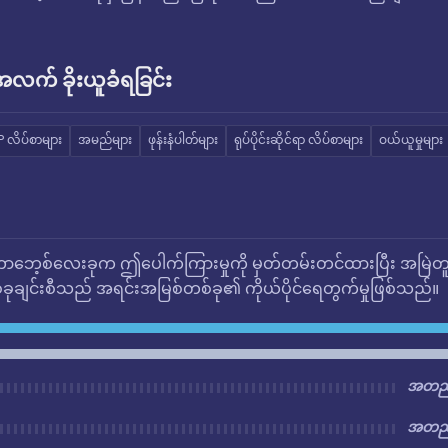
က် ခိုးယူခံရခြင်း
P လိပ်စာများ
အမည်များ
ဖုန်းနံပါတ်များ
ရုပ်ပိုင်းဆိုင်ရာ လိပ်စာများ
ဝယ်ယူမှုများ
ဘေ့စ်လေးခုက ဤပေါက်ကြားမှုကို မှတ်တမ်းတင်ထားပြီး အမြဲတ
ုချင်းစီသည် အရင်းအမြစ်တစ်ခု၏ ကိုယ်ပိုင်ရေတွက်မှုဖြစ်သည်။
အတည်
အတည်