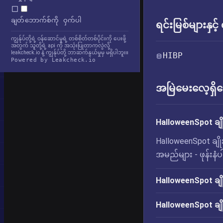
ချတ်ဘောက်စ်ကို ဝှက်ပါ
ရင်းမြစ်များနှင့
ကျွန်ုပ်တို့ရဲ့ ဝန်ဆောင်မှုရဲ့ တစ်စိတ်တစ်ပိုင်းကို ပေးဖို့
အတွက် သူတို့ရဲ့ api ကို အသုံးပြုတာကလွဲလို့
leakcheck.io နဲ့ ကျွန်ုပ်တို့ ဘာဆက်နွယ်မှုမှ မရှိပါဘူး။
HIBP
Powered by Leakcheck.io
အမြဲမေးလေ့ရှိသ
HalloweenSpot ချိ
HalloweenSpot ချို
အမည်များ - ဖုန်းနံပါ
HalloweenSpot ချို
HalloweenSpot ချို