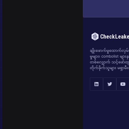
CheckLeak
ချိုးဖောက်မှုထောက်လှမ်းရ
မှုများ၊ combolist များန
တစ်လျှောက် သင့်ဖော်ထုတ
တိုက်ခိုက်သူများ မရှာမီ။