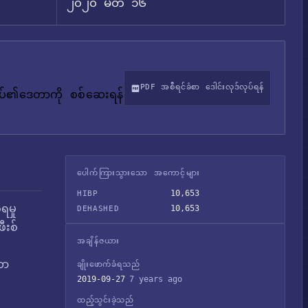
၂၀၂၀ မတ် ၁၆
PDF အစီရင်ခံစာ ဒေါင်းလုဒ်လုပ်ရန်
်ုပ်၏ဒေတာကို စစ်ဆေးရန်
ပေါက်ကြားသွားသော အကောင့်များ
10,653
HIBP
ရမှု
10,653
DEHASHED
ီးစ်
အချိန်ဇယား
တာ
ချိုးဖောက်ခံရသည်
2019-09-27
7 years ago
ထည့်သွင်းခဲ့သည်