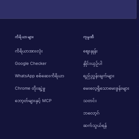
ကိရိယာများ
ကုမ္ပဏီ
ကိရိယာအားလုံး
ဈေးနှုန်း
Google Checker
နှိုင်းယှဉ်ပါ
WhatsApp စစ်ဆေးကိရိယာ
ရည်ညွှန်းချက်များ
Chrome တိုးချဲ့မှု
မေးလေ့ရှိသောမေးခွန်းများ
ဘော့တ်များနှင့် MCP
သတင်း
ဘလော့ဂ်
ဆက်သွယ်ရန်