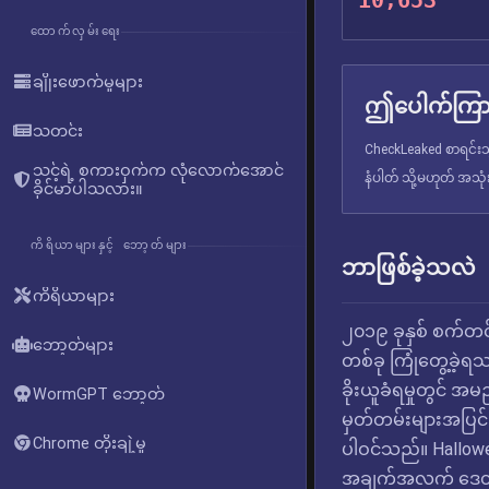
10,653
ထောက်လှမ်းရေး
ချိုးဖောက်မှုများ
ဤပေါက်ကြား
သတင်း
CheckLeaked စာရင်းသွ
သင့်ရဲ့ စကားဝှက်က လုံလောက်အောင်
နံပါတ် သို့မဟုတ် အသု
ခိုင်မာပါသလား။
ကိရိယာများနှင့် ဘော့တ်များ
ဘာဖြစ်ခဲ့သလဲ
ကိရိယာများ
၂၀၁၉ ခုနှစ် စက်တင
ဘော့တ်များ
တစ်ခု ကြုံတွေ့ခဲ့ရသ
ခိုးယူခံရမှုတွင် အမည်မ
WormGPT ဘော့တ်
မှတ်တမ်းများအပြင
Chrome တိုးချဲ့မှု
ပါဝင်သည်။ Hallowe
အချက်အလက် ဒေတာဘ