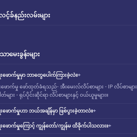
် လင့်ခ်နည်းလမ်းများ
ောမေးခွန်းများ
ုးဖောက်မှုမှာ ဘာတွေပေါက်ကြားခဲ့လဲ။
းဖောက်မှု ဖော်ထုတ်ခံရသည်- အီးမေးလ်လိပ်စာများ - IP လိပ်စာများ
တ်များ - ရုပ်ပိုင်းဆိုင်ရာ လိပ်စာများနှင့် ဝယ်ယူမှုများ။
းဖောက်မှုဟာ ဘယ်အချိန်မှာ ဖြစ်ပွားခဲ့တာလဲ။
းဖောက်မှုကြောင့် ကျွန်တော်/ကျွန်မ ထိခိုက်ပါသလား။