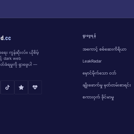
ရှာဖွေရန်
ed
.cc
အကောင့် စစ်ဆေးကိရိယာ
ေး ကွန်ဆိုးလ်။ ယိုစိမ့်
ှင့် dark web
LeakRadar
်ခံရမှုကို ရှာဖွေပါ —
မှောင်မိုက်သော ဝဘ်
ချိုးဖောက်မှု မှတ်တမ်းစာရင်း
စကားဝှက် ခိုင်မာမှု