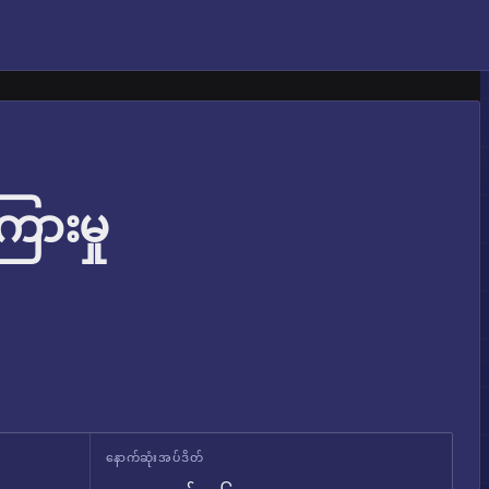
ြားမှု
နောက်ဆုံးအပ်ဒိတ်