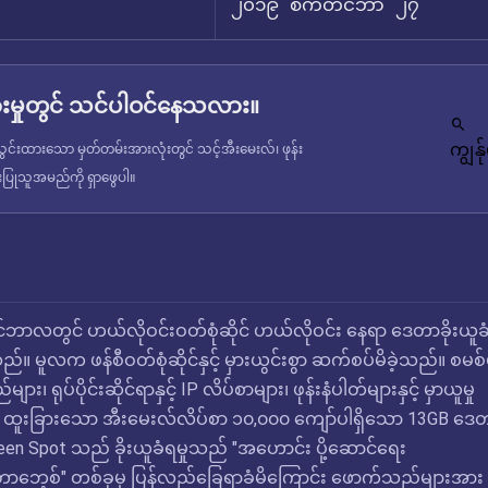
၂၀၁၉ စက်တင်ဘာ ၂၇
မှုတွင် သင်ပါဝင်နေသလား။
ကျွန
င်းထားသော မှတ်တမ်းအားလုံးတွင် သင့်အီးမေးလ်၊ ဖုန်း
ံးပြုသူအမည်ကို ရှာဖွေပါ။
်ဘာလတွင် ဟယ်လိုဝင်းဝတ်စုံဆိုင် ဟယ်လိုဝင်း နေရာ ဒေတာခိုးယူခံ
ည်။ မူလက ဖန်စီဝတ်စုံဆိုင်နှင့် မှားယွင်းစွာ ဆက်စပ်မိခဲ့သည်။ စမစ်ဖ
ျား၊ ရုပ်ပိုင်းဆိုင်ရာနှင့် IP လိပ်စာများ၊ ဖုန်းနံပါတ်များနှင့် မှာယူမှု
် ထူးခြားသော အီးမေးလ်လိပ်စာ ၁၀,၀၀၀ ကျော်ပါရှိသော 13GB ဒေ
en Spot သည် ခိုးယူခံရမှုသည် "အဟောင်း ပို့ဆောင်ရေး
ေ့စ်" တစ်ခုမှ ပြန်လည်ခြေရာခံမိကြောင်း ဖောက်သည်များအား