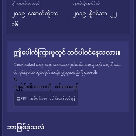
ချိုးဖောက်ခံရသည်
နောက်ဆုံးအပ်ဒိတ်
၂၀၁၉ အောက်တိုဘာ
၂၀၁၉ နိုဝင်ဘာ ၂၂
၁၆
ဤပေါက်ကြားမှုတွင် သင်ပါဝင်နေသလား။
CheckLeaked စာရင်းသွင်းထားသော မှတ်တမ်းအားလုံးတွင် သင့်အီးမေး
လ်၊ ဖုန်းနံပါတ် သို့မဟုတ် အသုံးပြုသူအမည်ကို ရှာဖွေပါ။
ကျွန်ုပ်၏ဒေတာကို စစ်ဆေးရန်
PDF အစီရင်ခံစာ ဒေါင်းလုဒ်လုပ်ရန်
ဘာဖြစ်ခဲ့သလဲ