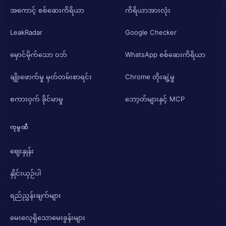
အကောင့် စစ်ဆေးကိရိယာ
ကိရိယာအားလုံး
LeakRadar
Google Checker
မှောင်မိုက်သော ဝဘ်
WhatsApp စစ်ဆေးကိရိယာ
ချိုးဖောက်မှု မှတ်တမ်းစာရင်း
Chrome တိုးချဲ့မှု
စကားဝှက် ခိုင်မာမှု
ဘော့တ်များနှင့် MCP
ကုမ္ပဏီ
ဈေးနှုန်း
နှိုင်းယှဉ်ပါ
ရည်ညွှန်းချက်များ
မေးလေ့ရှိသောမေးခွန်းများ