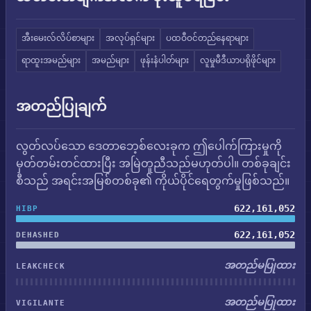
အီးမေးလ်လိပ်စာများ
အလုပ်ရှင်များ
ပထဝီဝင်တည်နေရာများ
ရာထူးအမည်များ
အမည်များ
ဖုန်းနံပါတ်များ
လူမှုမီဒီယာပရိုဖိုင်များ
အတည်ပြုချက်
လွတ်လပ်သော ဒေတာဘေ့စ်လေးခုက ဤပေါက်ကြားမှုကို
မှတ်တမ်းတင်ထားပြီး အမြဲတူညီသည်မဟုတ်ပါ။ တစ်ခုချင်း
စီသည် အရင်းအမြစ်တစ်ခု၏ ကိုယ်ပိုင်ရေတွက်မှုဖြစ်သည်။
622,161,052
HIBP
622,161,052
DEHASHED
အတည်မပြုထား
LEAKCHECK
အတည်မပြုထား
VIGILANTE