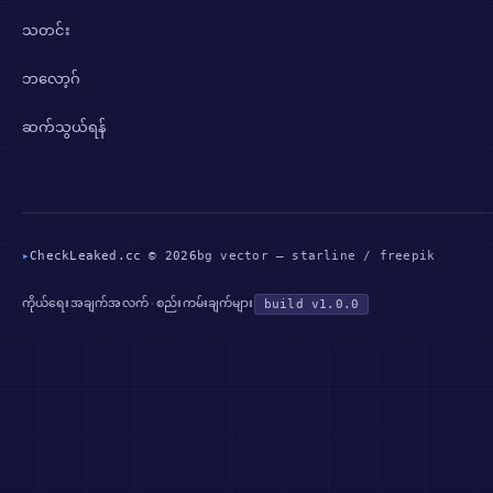
သတင်း
ဘလော့ဂ်
ဆက်သွယ်ရန်
▸
CheckLeaked.cc © 2026
bg vector — starline / freepik
ကိုယ်ရေးအချက်အလက်
စည်းကမ်းချက်များ
·
build v1.0.0