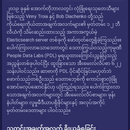
၂၀၁၉ ခုနှစ် အောက်တိုဘာလတွင်၊ လုံခြုံရေးသုတေသီများ
ဖြစ်သည့် Vinny Troia နှင့် Bob Diachenko တို့သည်
ကိုယ်ရေးကိုယ်တာအချက်အလက်များ၏ မှတ်တမ်း ၁.၂ ဘီ
လီယံကို သိမ်းဆည်းထားသည့် အကာအကွယ်မဲ့
Elasticsearch server တစ်ခုကို ဖော်ထုတ်တွေ့ရှိခဲ့ကြသည်။။
ပေါက်ကြားလာသောဒေတာတွင် ဒေတာကြွယ်ဝသည့်ကုမ္ပဏီ
People Data Labs (PDL) မှရယူထားကြောင်းညွှန်ပြသည့်
အညွှန်းတစ်ခုပါဝင်ပြီး ထူးခြားသော အီးမေးလ်လိပ်စာ ၆၂၂
သန်းပါဝင်သည်။ ဆာဗာကို PDL ပိုင်ဆိုင်ခြင်းမဟုတ်ဘဲ
ဖောက်သည်တစ်ဦးသည် ဒေတာဘေ့စ်ကို ကောင်းစွာလုံခြုံ
အောင်မလုပ်ဆောင်နိုင်ဟု ယုံကြည်ရသည်။ ပေါက်ကြားလာ
သောအချက်အလက်များတွင် အီးမေးလ်လိပ်စာများ၊ ဖုန်း
နံပါတ်များ၊ လူမှုမီဒီယာပရိုဖိုင်များနှင့် အလုပ်အကိုင်
မှတ်တမ်းဒေတာများ ပါဝင်သည်။
သတင်းအချက်အလက် ခိုးယူခံရခြင်း