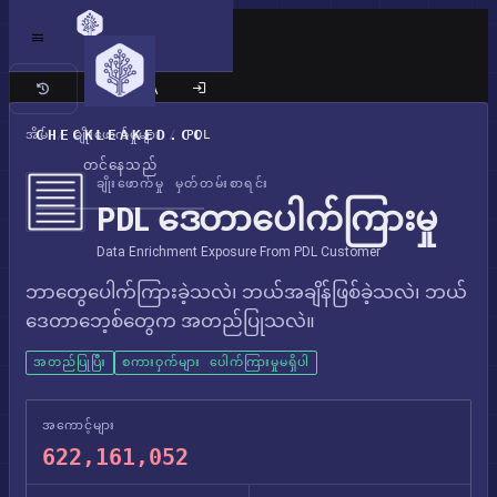
ကလက်စစ် ဆိုက်
CHECKLEAKED.CC
အိမ်
/
ချိုးဖောက်မှုများ
/
PDL
တင်နေသည်
ချိုးဖောက်မှု မှတ်တမ်းစာရင်း
PDL ဒေတာပေါက်ကြားမှု
Data Enrichment Exposure From PDL Customer
ဘာတွေပေါက်ကြားခဲ့သလဲ၊ ဘယ်အချိန်ဖြစ်ခဲ့သလဲ၊ ဘယ်
ဒေတာဘေ့စ်တွေက အတည်ပြုသလဲ။
အတည်ပြုပြီး
စကားဝှက်များ ပေါက်ကြားမှုမရှိပါ
အကောင့်များ
622,161,052