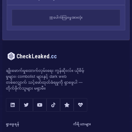
ပေါက်ကြားမှုအားလုံး
CheckLeaked
.cc
ချိုးဖောက်မှုထောက်လှမ်းရေး ကွန်ဆိုးလ်။ ယိုစိမ့်
မှုများ၊ combolist များနှင့် dark web
တစ်လျှောက် သင့်ဖော်ထုတ်ခံရမှုကို ရှာဖွေပါ —
တိုက်ခိုက်သူများ မရှာမီ။
ရှာဖွေရန်
ကိရိယာများ