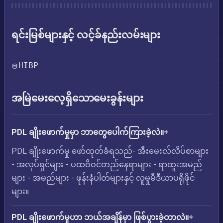
ရင်းမြစ်များနှင့် လင့်ခ်နည်းလမ်းများ
HIBP
အမြဲမေးလေ့ရှိသောမေးခွန်းများ
PDL ချိုးဖောက်မှုမှာ ဘာတွေပေါက်ကြားခဲ့လဲ။
PDL ချိုးဖောက်မှု ဖော်ထုတ်ခံရသည်- အီးမေးလ်လိပ်စာများ
- အလုပ်ရှင်များ - ပထဝီဝင်တည်နေရာများ - ရာထူးအမည်
များ - အမည်များ - ဖုန်းနံပါတ်များနှင့် လူမှုမီဒီယာပရိုဖိုင်
များ။
PDL ချိုးဖောက်မှုဟာ ဘယ်အချိန်မှာ ဖြစ်ပွားခဲ့တာလဲ။