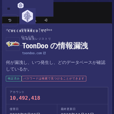
クラシックサイト
ホーム
/
情報漏洩
/
ToonDoo
CHECKLEAKED.CC
ロード中
情報漏洩レジストリ
ToonDoo の情報漏洩
toondoo.com
何が漏洩し、いつ発生し、どのデータベースが確認
しているか。
検証済み
パスワードは検索で見つけることができます
アカウント
10,492,418
侵害日
最終更新日