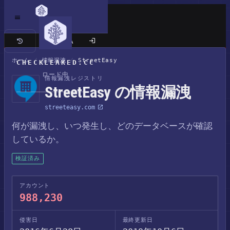
クラシックサイト
ホーム
/
情報漏洩
/
StreetEasy
CHECKLEAKED.CC
ロード中
情報漏洩レジストリ
StreetEasy の情報漏洩
streeteasy.com
何が漏洩し、いつ発生し、どのデータベースが確認
しているか。
検証済み
アカウント
988,230
侵害日
最終更新日