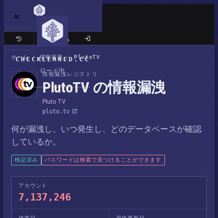
クラシックサイト
ホーム
/
情報漏洩
/
PlutoTV
CHECKLEAKED.CC
ロード中
情報漏洩レジストリ
PlutoTV の情報漏洩
Pluto TV
pluto.tv
何が漏洩し、いつ発生し、どのデータベースが確認
しているか。
検証済み
パスワードは検索で見つけることができます
アカウント
7,137,246