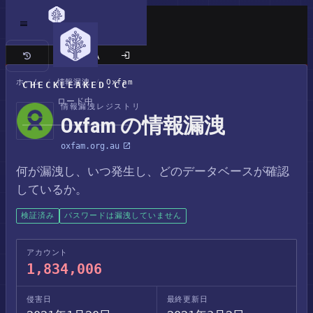
クラシックサイト
ホーム
/
情報漏洩
/
Oxfam
CHECKLEAKED.CC
ロード中
情報漏洩レジストリ
Oxfam の情報漏洩
oxfam.org.au
何が漏洩し、いつ発生し、どのデータベースが確認
しているか。
検証済み
パスワードは漏洩していません
アカウント
1,834,006
侵害日
最終更新日