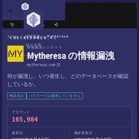
クラシックサイト
ホーム
/
情報漏洩
/
Mytheresa
CHECKLEAKED.CC
ロード中
情報漏洩レジストリ
Mytheresa の情報漏洩
mytheresa.com
何が漏洩し、いつ発生し、どのデータベースが確認
しているか。
検証済み
パスワードは漏洩していません
アカウント
165,984
侵害日
最終更新日