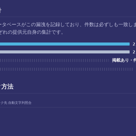
告
データベースがこの漏洩を記録しており、件数は必ずしも一致し
ぞれの提供元自身の集計です。
2
2
掲載あり・
ク方法
ンク先 自動文字列照合