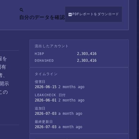
PDFレポートをダウンロード
自分のデータを確認
流出したアカウント
2,303,416
HIBP
報を
2,303,416
DEHASHED
固有
タイムライン
者、
侵害日
開示
2026-06-15
2 months ago
この
LEAKCHECK 日付
2026-06-01
2 months ago
追加日
2026-07-03
a month ago
最終更新日
2026-07-03
a month ago