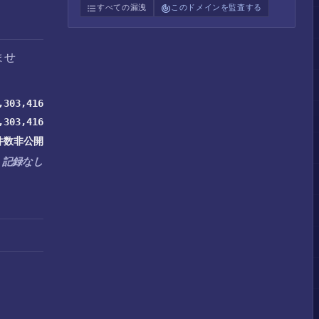
すべての漏洩
このドメインを監査する
ませ
,303,416
,303,416
件数非公開
記録なし