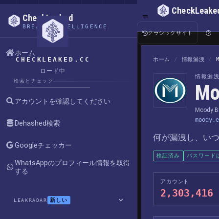
CheckLeake
CheckLeaked
BREACH INTELLIGENCE
クラシックサイト
ホーム
CHECKLEAKED.CC
ホーム
/
情報漏洩
/
ロード中
情報漏
検索とチェック
Mo
アカウントを確認してください
Moody Bib
moody.e
Dehashed検索
何が漏洩し、い
Googleチェッカー
検証済み
パスワード
WhatsAppのプロフィール情報を取得
する
アカウント
2,303,416
新しい
LEAKRADAR