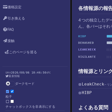
価格設定
各情報源の報
引き換える
4 つの独立した
ん。各バーはそれ
FAQ
HIBP
接触
DEHASHED
LEAKCHECK
このページを巡る
VIGILANTE
情報源とリン
2026/08/06 18:46:50
SRV
UTC
最新情報
ダークモード
LeakCheck
— リ
HIBP
粒子
よくある質問
チャットボックスを非表示にする