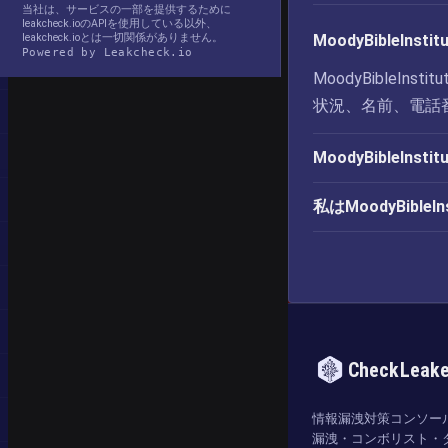
当社は、サービスの一部を提供するために
leakcheck.ioのAPIを使用している以外、
leakcheck.ioとは一切関係がありません。
MoodyBibleI
Powered by Leakcheck.io
MoodyBibleI
状況、名前、電話
MoodyBibleI
私はMoodyBibl
CheckLeak
情報漏洩対策コンソー
漏洩・コンボリスト・