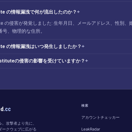
nstitute の情報漏洩で何が流出したのか？
nstitute の侵害が発覚しました: 生年月日、メールアドレス、性別、
番号、物理的な住所。
nstitute の情報漏洩はいつ発生しましたか？
eInstituteの侵害の影響を受けていますか？
検索
ed
.cc
アカウントチェッカー
ル。攻撃者より先に、
LeakRadar
ダークウェブに広がる