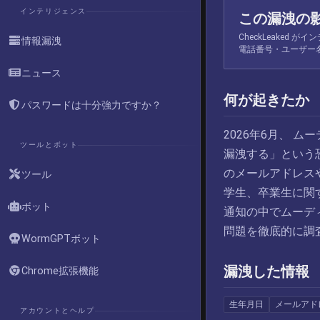
インテリジェンス
この漏洩の
CheckLeaked
情報漏洩
電話番号・ユーザー
ニュース
何が起きたか
パスワードは十分強力ですか？
2026年6月、 ム
ツールとボット
漏洩する」という
のメールアドレス
ツール
学生、卒業生に関
ボット
通知の中でムーデ
問題を徹底的に調
WormGPTボット
漏洩した情報
Chrome拡張機能
生年月日
メールアド
アカウントとヘルプ