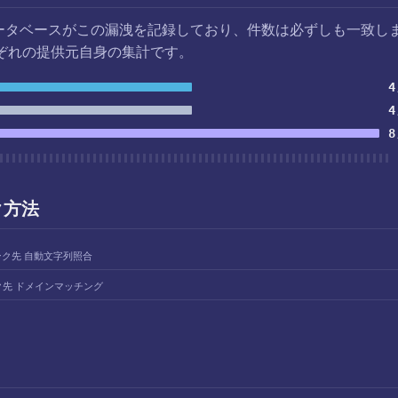
データベースがこの漏洩を記録しており、件数は必ずしも一致し
ぞれの提供元自身の集計です。
4
4
8
ク方法
ンク先 自動文字列照合
ク先 ドメインマッチング