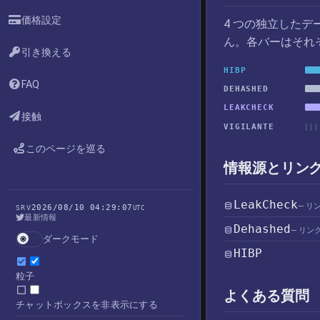
価格設定
4 つの独立した
ん。各バーはそれ
引き換える
HIBP
FAQ
DEHASHED
LEAKCHECK
接触
VIGILANTE
このページを巡る
情報源とリン
LeakCheck
— リ
2026/08/10 04:29:07
SRV
UTC
最新情報
Dehashed
— リン
ダークモード
HIBP
粒子
よくある質問
チャットボックスを非表示にする