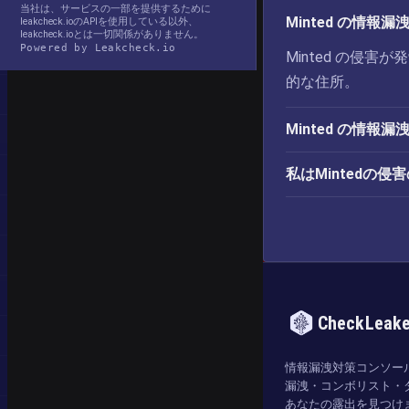
当社は、サービスの一部を提供するために
Minted の情報
leakcheck.ioのAPIを使用している以外、
leakcheck.ioとは一切関係がありません。
Powered by Leakcheck.io
Minted の侵
的な住所。
Minted の情
私はMintedの
CheckLeak
情報漏洩対策コンソー
漏洩・コンボリスト・
あなたの露出を見つけ