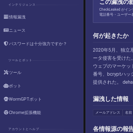
この漏洩の
インテリジェンス
CheckLeaked
電話番号・ユーザー
情報漏洩
ニュース
何が起きたか
パスワードは十分強力ですか？
2020年5月、独
ータ侵害を受けた
ツールとボット
ウェブのマーケッ
ツール
番号、bcrypt
提供された。 dehash
ボット
漏洩した情報
WormGPTボット
Chrome拡張機能
メールアドレス
名前
各情報源の報
アカウントとヘルプ