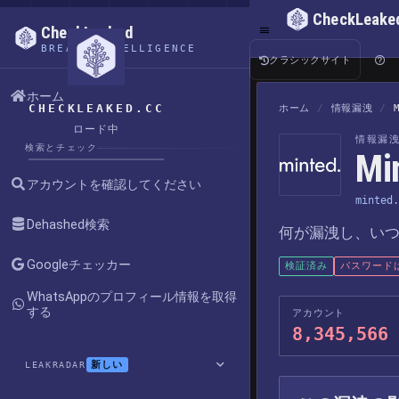
CheckLeake
CheckLeaked
BREACH INTELLIGENCE
クラシックサイト
ホーム
CHECKLEAKED.CC
ホーム
/
情報漏洩
/
ロード中
情報漏
検索とチェック
M
アカウントを確認してください
minted.
Dehashed検索
何が漏洩し、い
Googleチェッカー
検証済み
パスワード
WhatsAppのプロフィール情報を取得
する
アカウント
8,345,566
新しい
LEAKRADAR