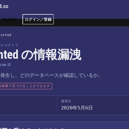
d.cc
日本語
ログイン／登録
Minted
洩レジストリ
inted の情報漏洩
com
つ発生し、どのデータベースが確認しているか。
は検索で見つけることができます
侵害日
2020年5月6日