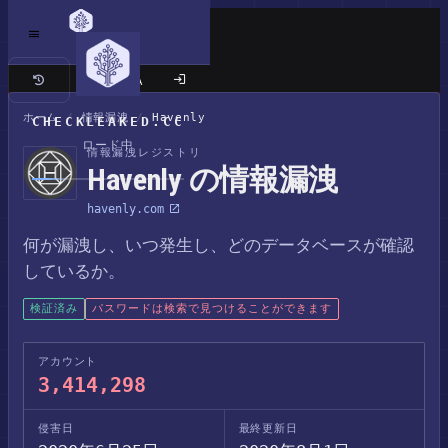
クラシックサイト
ホーム
/
情報漏洩
/
Havenly
CHECKLEAKED.CC
ロード中
情報漏洩レジストリ
Havenly の情報漏洩
havenly.com
何が漏洩し、いつ発生し、どのデータベースが確認
しているか。
検証済み
パスワードは検索で見つけることができます
アカウント
3,414,298
侵害日
最終更新日