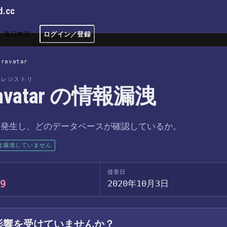
d.cc
日本語
ログイン／登録
Gravatar
洩レジストリ
ravatar の情報漏洩
つ発生し、どのデータベースが確認しているか。
は漏洩していません
侵害日
9
2020年10月3日
影響を受けていませんか？