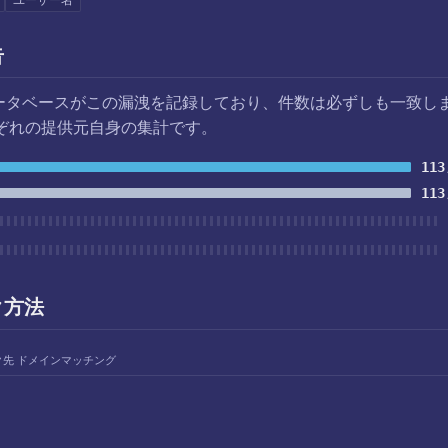
ユーザー名
告
データベースがこの漏洩を記録しており、件数は必ずしも一致し
ぞれの提供元自身の集計です。
113
113
ク方法
ク先 ドメインマッチング