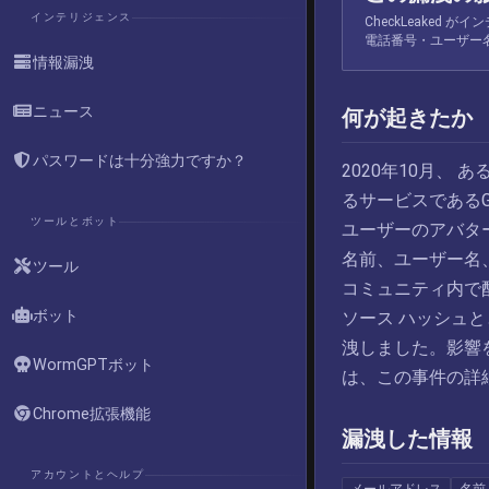
インテリジェンス
CheckLeaked
電話番号・ユーザー
情報漏洩
ニュース
何が起きたか
パスワードは十分強力ですか？
2020年10月、
るサービスであるG
ツールとボット
ユーザーのアバター
名前、ユーザー名
ツール
コミュニティ内で配
ボット
ソース ハッシュ
洩しました。影響を受
WormGPTボット
は、この事件の詳細
Chrome拡張機能
漏洩した情報
アカウントとヘルプ