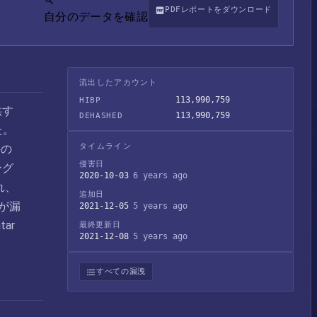
PDFレポートをダウンロード
自分のデータを確認
流出したアカウント
113,990,759
HIBP
供す
113,990,759
DEHASHED
た。
タイムライン
件の
侵害日
ング
2020-10-03
6 years ago
れ、
追加日
が漏
2021-12-05
5 years ago
ar
最終更新日
2021-12-08
5 years ago
すべての漏洩