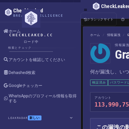
CheckLeake
CheckLeaked
BREACH INTELLIGENCE
クラシックサイト
ホーム
CHECKLEAKED.CC
ホーム
/
情報漏洩
/
ロード中
情報漏
検索とチェック
G
アカウントを確認してください
何が漏洩し、い
Dehashed検索
検証済み
パスワード
Googleチェッカー
WhatsAppのプロフィール情報を取得
アカウント
する
113,990,75
新しい
LEAKRADAR
この漏洩の