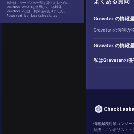
よくある質問
当社は、サービスの一部を提供するために
leakcheck.ioのAPIを使用している以外、
leakcheck.ioとは一切関係がありません。
Powered by Leakcheck.io
Gravatar の
Gravatar の
Gravatar の
私はGravata
CheckLeak
情報漏洩対策コンソー
漏洩・コンボリスト・