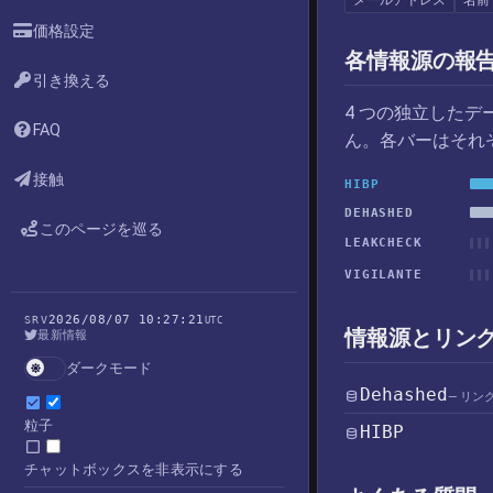
メールアドレス
名前
価格設定
各情報源の報
引き換える
4 つの独立した
FAQ
ん。各バーはそれ
接触
HIBP
DEHASHED
このページを巡る
LEAKCHECK
VIGILANTE
2026/08/07 10:27:21
SRV
UTC
情報源とリン
最新情報
ダークモード
Dehashed
— リン
粒子
HIBP
チャットボックスを非表示にする