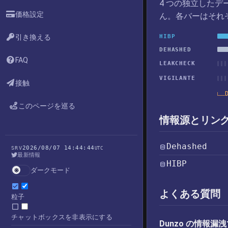
4 つの独立した
価格設定
ん。各バーはそれ
引き換える
HIBP
DEHASHED
FAQ
LEAKCHECK
VIGILANTE
接触
このページを巡る
情報源とリン
Dehashed
2026/08/07 14:44:44
SRV
UTC
最新情報
HIBP
ダークモード
よくある質問
粒子
チャットボックスを非表示にする
Dunzo の情報