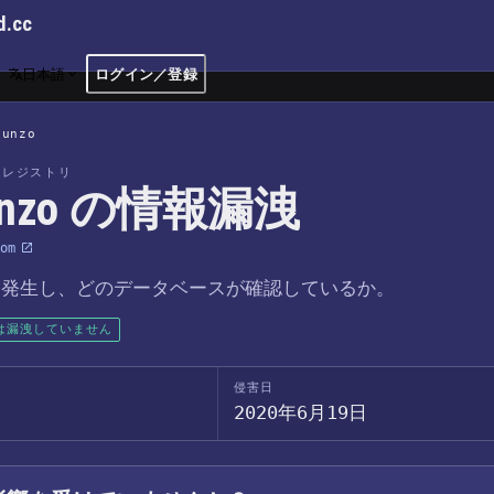
d.cc
日本語
ログイン／登録
Dunzo
洩レジストリ
unzo の情報漏洩
om
つ発生し、どのデータベースが確認しているか。
は漏洩していません
侵害日
2020年6月19日