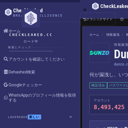
CheckLeake
CheckLeaked
BREACH INTELLIGENCE
クラシックサイト
ホーム
CHECKLEAKED.CC
ホーム
/
情報漏洩
/
ロード中
情報漏
検索とチェック
D
アカウントを確認してください
dunzo.c
Dehashed検索
何が漏洩し、い
Googleチェッカー
検証済み
パスワード
WhatsAppのプロフィール情報を取得
する
アカウント
8,493,425
新しい
LEAKRADAR