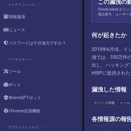
この漏洩の
インテリジェンス
CheckLeaked
電話番号・ユーザー
情報漏洩
ニュース
何が起きたか
パスワードは十分強力ですか？
2019年6月頃、イ
洩では、350万
ツールとボット
出し、ハッキング
ツール
HIBPに提供された。 d
ボット
漏洩した情報
WormGPTボット
デバイス情報
メール
Chrome拡張機能
各情報源の報
アカウントとヘルプ