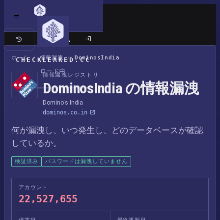
クラシックサイト
ホーム
/
情報漏洩
/
DominosIndia
CHECKLEAKED.CC
ロード中
情報漏洩レジストリ
DominosIndia の情報漏洩
Domino's India
dominos.co.in
何が漏洩し、いつ発生し、どのデータベースが確認
しているか。
検証済み
パスワードは漏洩していません
アカウント
22,527,655