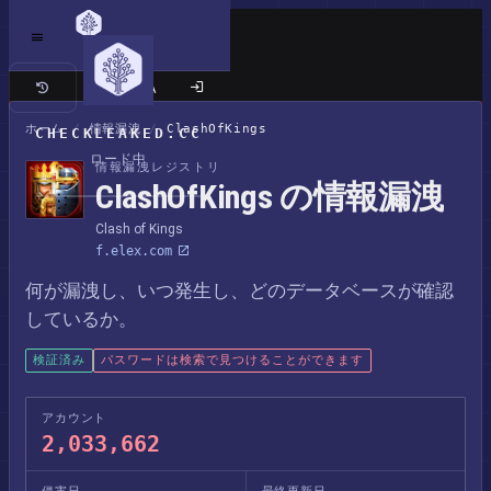
クラシックサイト
ホーム
/
情報漏洩
/
ClashOfKings
CHECKLEAKED.CC
ロード中
情報漏洩レジストリ
ClashOfKings の情報漏洩
Clash of Kings
f.elex.com
何が漏洩し、いつ発生し、どのデータベースが確認
しているか。
検証済み
パスワードは検索で見つけることができます
アカウント
2,033,662