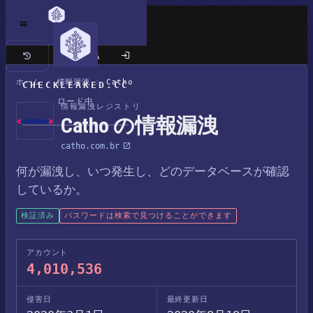
クラシックサイト
ホーム
/
情報漏洩
/
Catho
CHECKLEAKED.CC
ロード中
情報漏洩レジストリ
Catho の情報漏洩
catho.com.br
何が漏洩し、いつ発生し、どのデータベースが確認
しているか。
検証済み
パスワードは検索で見つけることができます
アカウント
4,010,536
侵害日
最終更新日